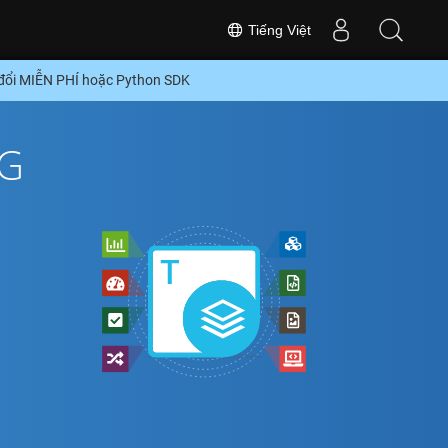
Tiếng Việt
 đổi MIỄN PHÍ hoặc Python SDK
VG