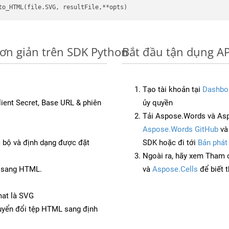
đơn giản trên SDK Python
Bắt đầu tận dụng AP
Tạo tài khoản tại
Dashbo
Client Secret, Base URL & phiên
ủy quyền
Tải Aspose.Words và Asp
Aspose.Words GitHub
v
c bộ và định dạng được đặt
SDK hoặc đi tới
Bản phát
Ngoài ra, hãy xem Tham 
P sang HTML.
và
Aspose.Cells
để biết 
mat là SVG
yển đổi tệp HTML sang định