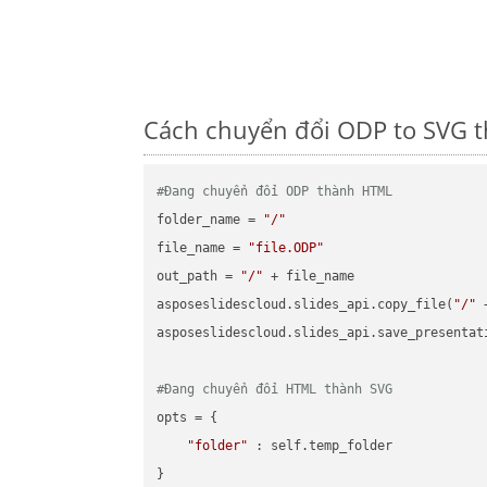
Cách chuyển đổi ODP to SVG t
#Đang chuyển đổi ODP thành HTML
folder_name = 
"/"
file_name = 
"file.ODP"
out_path = 
"/"
 + file_name

asposeslidescloud.slides_api.copy_file(
"/"
 
asposeslidescloud.slides_api.save_presentat
#Đang chuyển đổi HTML thành SVG
opts = {

"folder"
 : self.temp_folder

}
