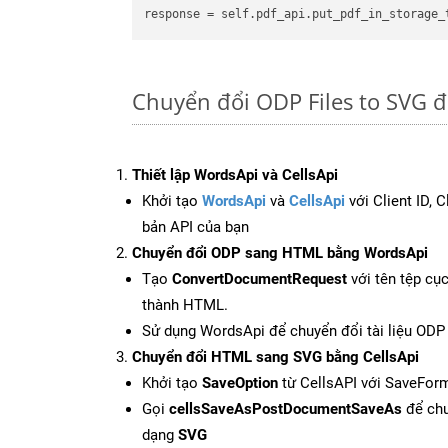
Chuyển đổi ODP Files to SVG 
Thiết lập WordsApi và CellsApi
Khởi tạo
WordsApi
và
CellsApi
với Client ID, 
bản API của bạn
Chuyển đổi ODP sang HTML bằng WordsApi
Tạo
ConvertDocumentRequest
với tên tệp cụ
thành HTML.
Sử dụng WordsApi để chuyển đổi tài liệu OD
Chuyển đổi HTML sang SVG bằng CellsApi
Khởi tạo
SaveOption
từ CellsAPI với SaveFor
Gọi
cellsSaveAsPostDocumentSaveAs
để chu
dạng
SVG