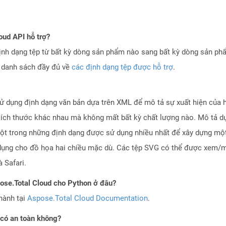
oud API hỗ trợ?
ịnh dạng tệp từ bất kỳ dòng sản phẩm nào sang bất kỳ dòng sản ph
a danh sách đầy đủ về
các định dạng tệp được hỗ trợ
.
ử dụng định dạng văn bản dựa trên XML để mô tả sự xuất hiện của h
ích thước khác nhau mà không mất bất kỳ chất lượng nào. Mô tả dự
 một trong những định dạng được sử dụng nhiều nhất để xây dựng mộ
dụng cho đồ họa hai chiều mặc dù. Các tệp SVG có thể được xem/mở 
 Safari.
pose.Total Cloud cho Python ở đâu?
hành tại
Aspose.Total Cloud Documentation
.
có an toàn không?