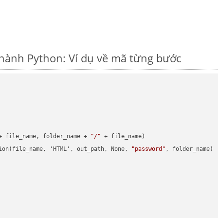
hành Python: Ví dụ về mã từng bước
+ file_name, folder_name + 
"/"
 + file_name)

ion(file_name, 'HTML', out_path, None, 
"password"
, folder_name)
