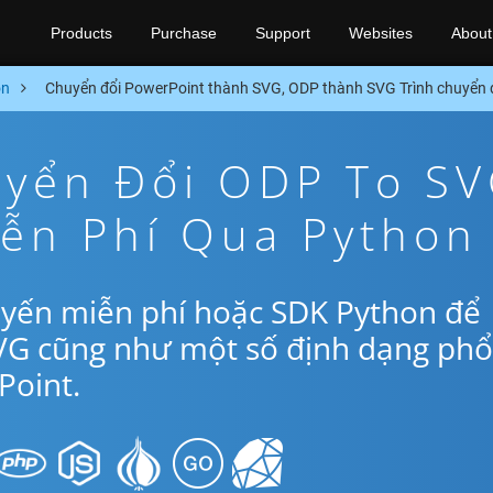
Products
Purchase
Support
Websites
About
on
Chuyển đổi PowerPoint thành SVG, ODP thành SVG Trình chuyển
yển Đổi ODP To S
iễn Phí Qua Python
uyến miễn phí hoặc SDK Python để
VG cũng như một số định dạng phổ
oint.