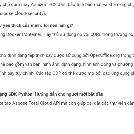
áy chủ đám mây Amazon EC2 đảm bảo tính bảo mật và khả năng phục
aspose.cloud/security).
 yêu thích của mình. Tôi nên làm gì?
ng Docker Container. Hãy thử sử dụng nó với cURL trong trường h
ho định dạng tệp trình bày được sử dụng bởi OpenOffice.org trong t
thể bao gồm văn bản, hình ảnh, định dạng, hình ảnh động và phương 
 trình bày tùy chỉnh. Các tệp ODP có thể được mở bởi các ứng dụng
dụng SDK Python: Hướng dẫn cho người mới bắt đầu
 tạo Aspose.Total Cloud API mà còn giúp cài đặt các thư viện cần 