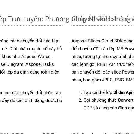
ệp Trực tuyến: Phương pháp Nhanh chóng 
Chuyển đổi bản trì
 bằng cách chuyển đổi các tệp
Aspose.Slides Cloud SDK cung
mẽ. Giải pháp mạnh mẽ này hỗ
để chuyển đổi các tệp MS Powe
al khác như Aspose.Words,
nhau, tương tự như quy trình đ
ose.Diagram, Aspose.Tasks,
các lệnh gọi REST API trực tiế
i tệp đa định dạng toàn diện
bạn chuyển đổi các slide Power
nhau, bao gồm JPEG, PNG, BMP,
Tạo cá thể lớp
SlidesApi
ản hóa các chuyển đổi phức tạp
Gọi phương thức
Convert
ch đầy đủ các định dạng được hỗ
ODP và cung cấp định dạ