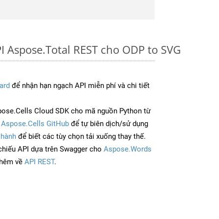
I Aspose.Total REST cho ODP to SVG
ard
để nhận hạn ngạch API miễn phí và chi tiết
ose.Cells Cloud SDK cho mã nguồn Python từ
à
Aspose.Cells GitHub
để tự biên dịch/sử dụng
 hành
để biết các tùy chọn tải xuống thay thế.
chiếu API dựa trên Swagger cho
Aspose.Words
thêm về
API REST
.