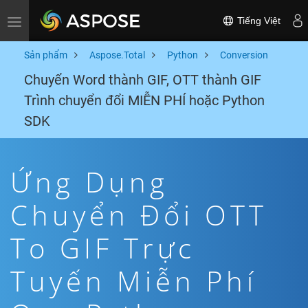
Tiếng Việt
Toggle navigation
Sản phẩm
Aspose.Total
Python
Conversion
Chuyển Word thành GIF, OTT thành GIF
Trình chuyển đổi MIỄN PHÍ hoặc Python
SDK
Ứng Dụng
Chuyển Đổi OTT
To GIF Trực
Tuyến Miễn Phí