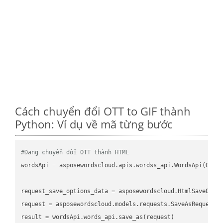
Cách chuyển đổi OTT to GIF thành
Python: Ví dụ về mã từng bước
#Đang chuyển đổi OTT thành HTML
wordsApi
 = asposewordscloud.apis.wordss_api.WordsApi(GetC
request_save_options_data
 = asposewordscloud.HtmlSaveOpti
request
result
 = wordsApi.words_api.save_as(request)
