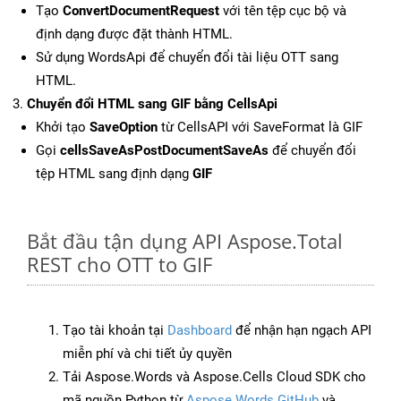
Tạo
ConvertDocumentRequest
với tên tệp cục bộ và
định dạng được đặt thành HTML.
Sử dụng WordsApi để chuyển đổi tài liệu OTT sang
HTML.
Chuyển đổi HTML sang GIF bằng CellsApi
Khởi tạo
SaveOption
từ CellsAPI với SaveFormat là GIF
Gọi
cellsSaveAsPostDocumentSaveAs
để chuyển đổi
tệp HTML sang định dạng
GIF
Bắt đầu tận dụng API Aspose.Total
REST cho OTT to GIF
Tạo tài khoản tại
Dashboard
để nhận hạn ngạch API
miễn phí và chi tiết ủy quyền
Tải Aspose.Words và Aspose.Cells Cloud SDK cho
mã nguồn Python từ
Aspose.Words GitHub
và