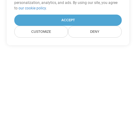
personalization, analytics, and ads. By using our site, you agree
to
our cookie policy
.
ACCEPT
CUSTOMIZE
DENY
Tùy chọn chuyển đổi Word khác
Chuyển đổi OTT thành DOC
DOC:
Microsoft Word Binary Format
Chuyển đổi OTT thành DOT
DOT:
Microsoft Word Template Files
Chuyển đổi OTT thành DOCX
DOCX:
Office 2007+ Word Document