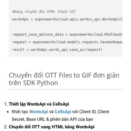
#Đang chuyển đổi HTML thành GIF
wordsApi
 = asposewordscloud.apis.wordss_api.WordsApi(GetC
request_save_options_data
 = asposewordscloud.HtmlSaveOpti
request
result
Chuyển đổi OTT Files to GIF đơn giản
trên SDK Python
Thiết lập WordsApi và CellsApi
Khởi tạo
WordsApi
và
CellsApi
với Client ID, Client
Secret, Base URL & phiên bản API của bạn
Chuyển đổi OTT sang HTML bằng WordsApi