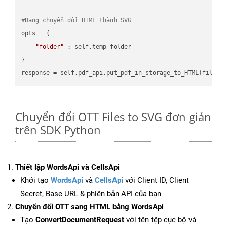
#Đang chuyển đổi HTML thành SVG
opts = {

"folder"
 : self.temp_folder

}

Chuyển đổi OTT Files to SVG đơn giản
trên SDK Python
Thiết lập WordsApi và CellsApi
Khởi tạo
WordsApi
và
CellsApi
với Client ID, Client
Secret, Base URL & phiên bản API của bạn
Chuyển đổi OTT sang HTML bằng WordsApi
Tạo
ConvertDocumentRequest
với tên tệp cục bộ và