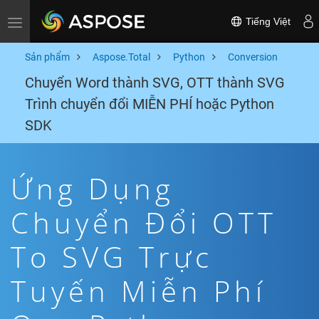
Tiếng Việt
Toggle navigation
Sản phẩm
Aspose.Total
Python
Conversion
Chuyển Word thành SVG, OTT thành SVG
Trình chuyển đổi MIỄN PHÍ hoặc Python
SDK
Ứng Dụng
Chuyển Đổi OTT
To SVG Trực
Tuyến Miễn Phí