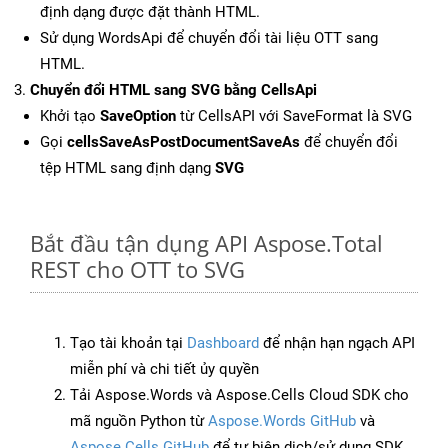
định dạng được đặt thành HTML.
Sử dụng WordsApi để chuyển đổi tài liệu OTT sang
HTML.
Chuyển đổi HTML sang SVG bằng CellsApi
Khởi tạo
SaveOption
từ CellsAPI với SaveFormat là SVG
Gọi
cellsSaveAsPostDocumentSaveAs
để chuyển đổi
tệp HTML sang định dạng
SVG
Bắt đầu tận dụng API Aspose.Total
REST cho OTT to SVG
Tạo tài khoản tại
Dashboard
để nhận hạn ngạch API
miễn phí và chi tiết ủy quyền
Tải Aspose.Words và Aspose.Cells Cloud SDK cho
mã nguồn Python từ
Aspose.Words GitHub
và
Aspose.Cells GitHub
để tự biên dịch/sử dụng SDK