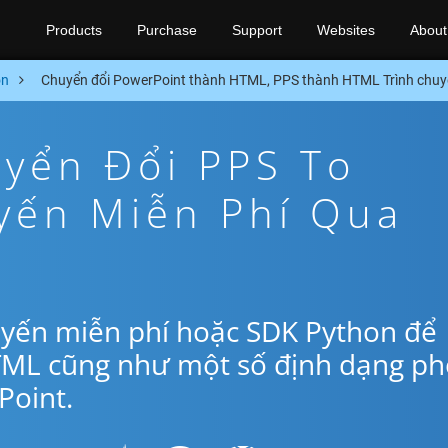
Products
Purchase
Support
Websites
About
on
Chuyển đổi PowerPoint thành HTML, PPS thành HTML Trình chuy
yển Đổi PPS To
yến Miễn Phí Qua
uyến miễn phí hoặc SDK Python để
TML cũng như một số định dạng ph
oint.