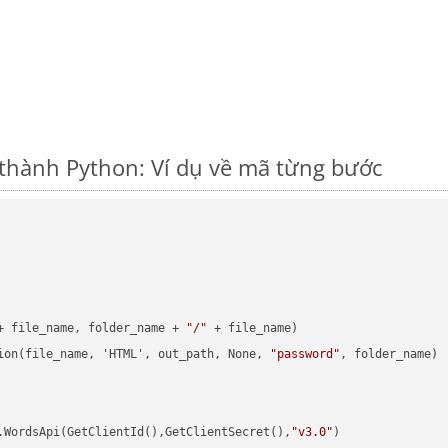
thành Python: Ví dụ về mã từng bước
+ file_name, folder_name + 
"/"
 + file_name)

ion(file_name, 'HTML', out_path, None, 
"password"
, folder_name)

.WordsApi(GetClientId(),GetClientSecret(),
"v3.0"
)
