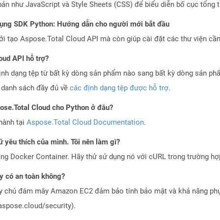
ản như JavaScript và Style Sheets (CSS) để biểu diễn bố cục tổng t
dụng SDK Python: Hướng dẫn cho người mới bắt đầu
 tạo Aspose.Total Cloud API mà còn giúp cài đặt các thư viện cần 
oud API hỗ trợ?
ịnh dạng tệp từ bất kỳ dòng sản phẩm nào sang bất kỳ dòng sản ph
a danh sách đầy đủ về
các định dạng tệp được hỗ trợ
.
pose.Total Cloud cho Python ở đâu?
hành tại
Aspose.Total Cloud Documentation
.
 yêu thích của mình. Tôi nên làm gì?
ng Docker Container. Hãy thử sử dụng nó với cURL trong trường h
 có an toàn không?
áy chủ đám mây Amazon EC2 đảm bảo tính bảo mật và khả năng phục
aspose.cloud/security).