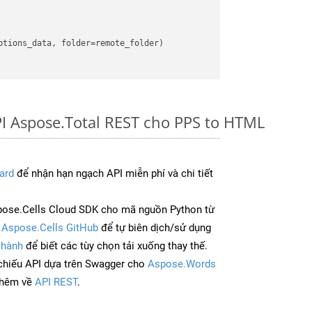
tions_data, folder=remote_folder)

I Aspose.Total REST cho PPS to HTML
ard
để nhận hạn ngạch API miễn phí và chi tiết
ose.Cells Cloud SDK cho mã nguồn Python từ
à
Aspose.Cells GitHub
để tự biên dịch/sử dụng
 hành
để biết các tùy chọn tải xuống thay thế.
chiếu API dựa trên Swagger cho
Aspose.Words
thêm về
API REST
.