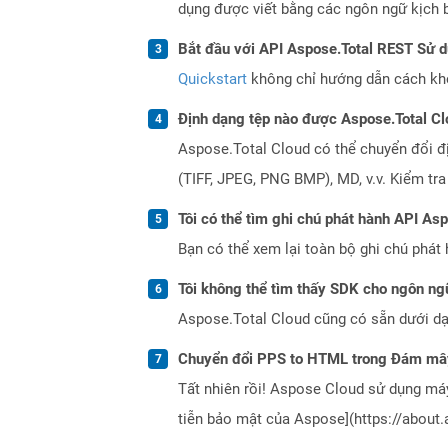
dụng được viết bằng các ngôn ngữ kịch b
Bắt đầu với API Aspose.Total REST Sử 
Quickstart
không chỉ hướng dẫn cách khởi
Định dạng tệp nào được Aspose.Total Cl
Aspose.Total Cloud có thể chuyển đổi đ
(TIFF, JPEG, PNG BMP), MD, v.v. Kiểm tr
Tôi có thể tìm ghi chú phát hành API As
Bạn có thể xem lại toàn bộ ghi chú phát 
Tôi không thể tìm thấy SDK cho ngôn ngữ
Aspose.Total Cloud cũng có sẵn dưới dạ
Chuyển đổi PPS to HTML trong Đám mây
Tất nhiên rồi! Aspose Cloud sử dụng m
tiễn bảo mật của Aspose](https://about.