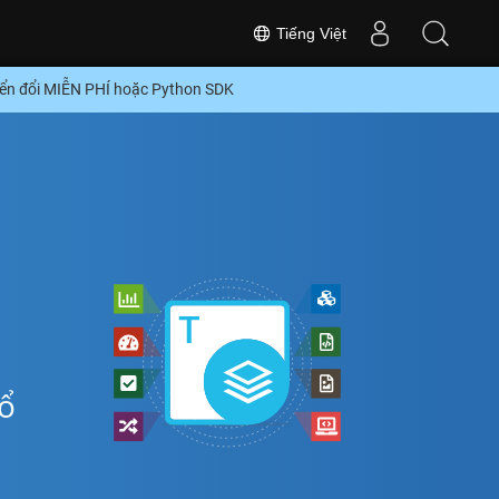
Tiếng Việt
ển đổi MIỄN PHÍ hoặc Python SDK
ổ