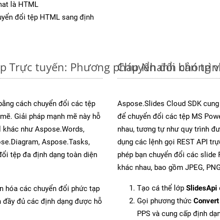
mat là HTML
yển đổi tệp HTML sang định
ệp Trực tuyến: Phương pháp Nhanh chóng v
Chuyển đổi bản trì
 bằng cách chuyển đổi các tệp
Aspose.Slides Cloud SDK cung
mẽ. Giải pháp mạnh mẽ này hỗ
để chuyển đổi các tệp MS Powe
al khác như Aspose.Words,
nhau, tương tự như quy trình đ
ose.Diagram, Aspose.Tasks,
dụng các lệnh gọi REST API trự
i tệp đa định dạng toàn diện
phép bạn chuyển đổi các slide 
khác nhau, bao gồm JPEG, PNG,
Tạo cá thể lớp
SlidesApi
ản hóa các chuyển đổi phức tạp
Gọi phương thức
Convert
ch đầy đủ các định dạng được hỗ
PPS và cung cấp định dạ