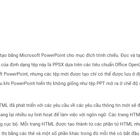
tạo bằng Microsoft PowerPoint cho mục đích trình chiếu. Đọc và t
 của định dạng tệp này là PPSX dựa trên các tiêu chuẩn Office Ope
ft PowerPoint, nhưng các tệp mới được tạo chỉ có thể được lưu ở đ
u khi PowerPoint hiển thị không giống như tệp PPT mở ra ở chế độ 
L đã phát triển với các yêu cầu về các yêu cầu thông tin mới sẽ 
ang lại nhiều sự linh hoạt để làm việc với ngôn ngữ. Các trang HT
ng cục bộ. Mỗi trang HTML được tạo thành từ các phần tử HTML như 
iểu thị bằng các thẻ và một số phần khác trong đó mỗi thẻ có bắt đầ