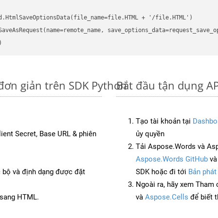
d.HtmlSaveOptionsData(file_name=file.HTML + '/file.HTML')

SaveAsRequest(name=remote_name, save_options_data=request_save_op
đơn giản trên SDK Python
Bắt đầu tận dụng AP
Tạo tài khoản tại
Dashbo
Client Secret, Base URL & phiên
ủy quyền
Tải Aspose.Words và Asp
Aspose.Words GitHub
v
c bộ và định dạng được đặt
SDK hoặc đi tới
Bản phát
Ngoài ra, hãy xem Tham 
S sang HTML.
và
Aspose.Cells
để biết 