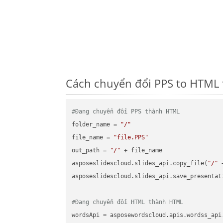
Cách chuyển đổi PPS to HTML 
#Đang chuyển đổi PPS thành HTML
folder_name = 
"/"
file_name = 
"file.PPS"
out_path = 
"/"
 + file_name

asposeslidescloud.slides_api.copy_file(
"/"
 
asposeslidescloud.slides_api.save_presentat
#Đang chuyển đổi HTML thành HTML
wordsApi = asposewordscloud.apis.wordss_api