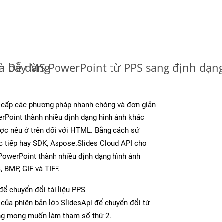
à Dễ dàng
nh bày MS PowerPoint từ PPS sang định dạn
 cấp các phương pháp nhanh chóng và đơn giản
rPoint thành nhiều định dạng hình ảnh khác
ược nêu ở trên đối với HTML. Bằng cách sử
c tiếp hay SDK, Aspose.Slides Cloud API cho
PowerPoint thành nhiều định dạng hình ảnh
 BMP, GIF và TIFF.
để chuyển đổi tài liệu PPS
của phiên bản lớp SlidesApi để chuyển đổi từ
ng mong muốn làm tham số thứ 2.