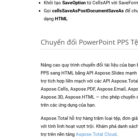
Khởi tạo
SaveOption
từ CellsAPI với SaveFor
Gọi
cellsSaveAsPostDocumentSaveAs
để chu
dạng
HTML
Chuyển đổi PowerPoint PPS T
Nâng cao quy trình chuyển đổi tài liệu của bạn
PPS sang HTML bằng API Aspose.Slides mạnh 
trợ tích hợp liền mạch với các API Aspose.Tot
Aspose.Cells, Aspose.PDF, Aspose.Email, Asp
Aspose.3D, Aspose.HTML — cho phép chuyển đổ
trên các ứng dụng của bạn.
Aspose.Total hỗ trợ hàng trăm loại tệp, đơn gi
với tính linh hoạt vượt trội. Khám phá danh sá
trợ trên nền tảng
Aspose.Total Cloud
.