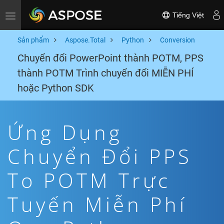
Tiếng Việt
Toggle navigation
Sản phẩm
Aspose.Total
Python
Conversion
Chuyển đổi PowerPoint thành POTM, PPS
thành POTM Trình chuyển đổi MIỄN PHÍ
hoặc Python SDK
Ứng Dụng
Chuyển Đổi PPS
To POTM Trực
Tuyến Miễn Phí