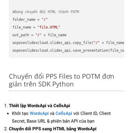
#Đang chuyển đổi HTML thành POTM
folder_name = 
"/"
file_name = 
"file.HTML"
out_path = 
"/"
 + file_name

asposeslidescloud.slides_api.copy_file(
"/"
 + file_name, f
asposeslidescloud.slides_api.save_presentation(file_name,
Chuyển đổi PPS Files to POTM đơn
giản trên SDK Python
Thiết lập WordsApi và CellsApi
Khởi tạo
WordsApi
và
CellsApi
với Client ID, Client
Secret, Base URL & phiên bản API của bạn
Chuyển đổi PPS sang HTML bằng WordsApi