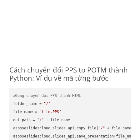
Cách chuyển đổi PPS to POTM thành
Python: Ví dụ về mã từng bước
#Đang chuyển đổi PPS thành HTML
folder_name = 
"/"
file_name = 
"file.PPS"
out_path = 
"/"
 + file_name

asposeslidescloud.slides_api.copy_file(
"/"
 + file_name, f
asposeslidescloud.slides_api.save_presentation(file_name,