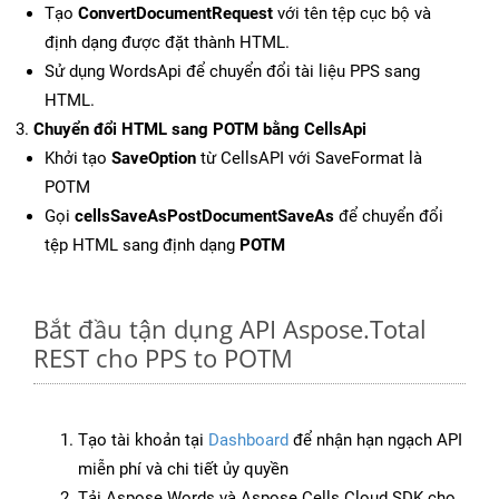
Tạo
ConvertDocumentRequest
với tên tệp cục bộ và
định dạng được đặt thành HTML.
Sử dụng WordsApi để chuyển đổi tài liệu PPS sang
HTML.
Chuyển đổi HTML sang POTM bằng CellsApi
Khởi tạo
SaveOption
từ CellsAPI với SaveFormat là
POTM
Gọi
cellsSaveAsPostDocumentSaveAs
để chuyển đổi
tệp HTML sang định dạng
POTM
Bắt đầu tận dụng API Aspose.Total
REST cho PPS to POTM
Tạo tài khoản tại
Dashboard
để nhận hạn ngạch API
miễn phí và chi tiết ủy quyền
Tải Aspose.Words và Aspose.Cells Cloud SDK cho