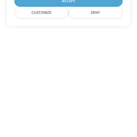
ACCEPT
CUSTOMIZE
DENY
Tùy chọn chuyển đổi
PowerPoint khác
Chuyển đổi PPS thành DOC
DOC:
Microsoft Word Binary Format
Chuyển đổi PPS thành DOT
DOT:
Microsoft Word Template Files
Chuyển đổi PPS thành DOCX
DOCX:
Office 2007+ Word Document