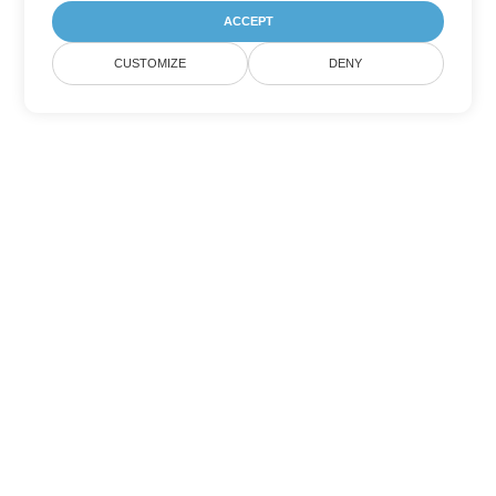
ACCEPT
CUSTOMIZE
DENY
Tùy chọn chuyển đổi
PowerPoint khác
Chuyển đổi PPT thành DOC
DOC:
Microsoft Word Binary Format
Chuyển đổi PPT thành DOT
DOT:
Microsoft Word Template Files
Chuyển đổi PPT thành DOCX
DOCX:
Office 2007+ Word Document