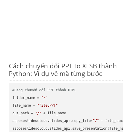
Cách chuyển đổi PPT to XLSB thành
Python: Ví dụ về mã từng bước
#Đang chuyển đổi PPT thành HTML
folder_name = 
"/"
file_name = 
"file.PPT"
out_path = 
"/"
 + file_name

asposeslidescloud.slides_api.copy_file(
"/"
 + file_name, f
asposeslidescloud.slides_api.save_presentation(file_name,