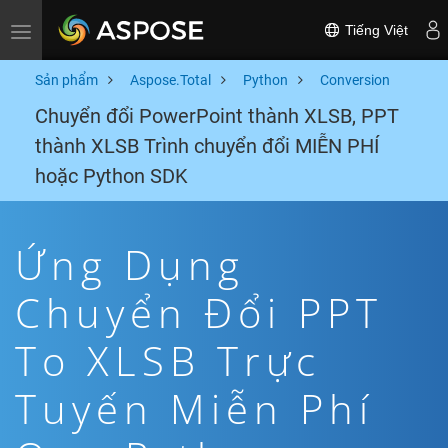
Tiếng Việt
Toggle navigation
Sản phẩm
Aspose.Total
Python
Conversion
Chuyển đổi PowerPoint thành XLSB, PPT
thành XLSB Trình chuyển đổi MIỄN PHÍ
hoặc Python SDK
Ứng Dụng
Chuyển Đổi PPT
To XLSB Trực
Tuyến Miễn Phí