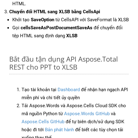
HTML.
Chuyển đổi HTML sang XLSB bằng CellsApi
Khởi tạo
SaveOption
từ CellsAPI với SaveFormat là XLSB
Gọi
cellsSaveAsPostDocumentSaveAs
để chuyển đổi
tệp HTML sang định dạng
XLSB
Bắt đầu tận dụng API Aspose.Total
REST cho PPT to XLSB
Tạo tài khoản tại
Dashboard
để nhận hạn ngạch API
miễn phí và chi tiết ủy quyền
Tải Aspose.Words và Aspose.Cells Cloud SDK cho
mã nguồn Python từ
Aspose.Words GitHub
và
Aspose.Cells GitHub
để tự biên dịch/sử dụng SDK
hoặc đi tới
Bản phát hành
để biết các tùy chọn tải
xuống thay thế.