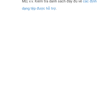
MD, v.v. Kiểm tra danh sách đầy đủ về
các định
dạng tệp được hỗ trợ
.