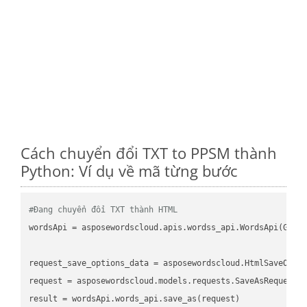
Cách chuyển đổi TXT to PPSM thành
Python: Ví dụ về mã từng bước
#Đang chuyển đổi TXT thành HTML
wordsApi = asposewordscloud.apis.wordss_api.WordsApi(GetC
request_save_options_data = asposewordscloud.HtmlSaveOptio
request = asposewordscloud.models.requests.SaveAsRequest(n
result = wordsApi.words_api.save_as(request)
