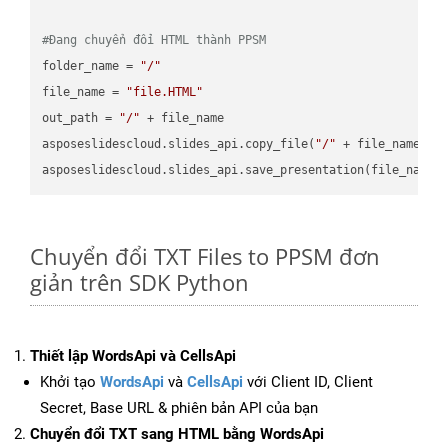
#Đang chuyển đổi HTML thành PPSM
folder_name = 
"/"
file_name = 
"file.HTML"
out_path = 
"/"
 + file_name

asposeslidescloud.slides_api.copy_file(
"/"
 + file_name, f
asposeslidescloud.slides_api.save_presentation(file_name,
Chuyển đổi TXT Files to PPSM đơn
giản trên SDK Python
Thiết lập WordsApi và CellsApi
Khởi tạo
WordsApi
và
CellsApi
với Client ID, Client
Secret, Base URL & phiên bản API của bạn
Chuyển đổi TXT sang HTML bằng WordsApi