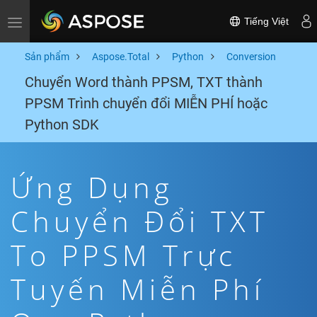
Tiếng Việt
Toggle navigation
Sản phẩm
Aspose.Total
Python
Conversion
Chuyển Word thành PPSM, TXT thành
PPSM Trình chuyển đổi MIỄN PHÍ hoặc
Python SDK
Ứng Dụng
Chuyển Đổi TXT
To PPSM Trực
Tuyến Miễn Phí