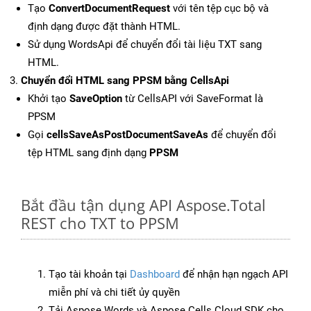
Tạo
ConvertDocumentRequest
với tên tệp cục bộ và
định dạng được đặt thành HTML.
Sử dụng WordsApi để chuyển đổi tài liệu TXT sang
HTML.
Chuyển đổi HTML sang PPSM bằng CellsApi
Khởi tạo
SaveOption
từ CellsAPI với SaveFormat là
PPSM
Gọi
cellsSaveAsPostDocumentSaveAs
để chuyển đổi
tệp HTML sang định dạng
PPSM
Bắt đầu tận dụng API Aspose.Total
REST cho TXT to PPSM
Tạo tài khoản tại
Dashboard
để nhận hạn ngạch API
miễn phí và chi tiết ủy quyền
Tải Aspose.Words và Aspose.Cells Cloud SDK cho