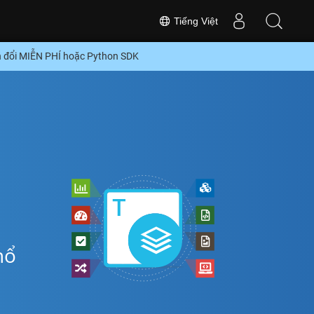
Tiếng Việt
 đổi MIỄN PHÍ hoặc Python SDK
hổ