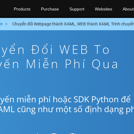
Products
Purchase
Support
Websites
About
on
Chuyển đổi Webpage thành XAML, WEB thành XAML Trình chuyển
yển Đổi WEB To
yến Miễn Phí Qua
uyến miễn phí hoặc SDK Python để
AML cũng như một số định dạng p