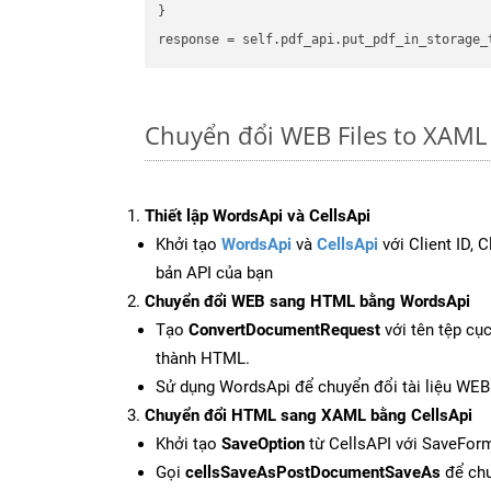
}

Chuyển đổi WEB Files to XAML
Thiết lập WordsApi và CellsApi
Khởi tạo
WordsApi
và
CellsApi
với Client ID, 
bản API của bạn
Chuyển đổi WEB sang HTML bằng WordsApi
Tạo
ConvertDocumentRequest
với tên tệp cụ
thành HTML.
Sử dụng WordsApi để chuyển đổi tài liệu WE
Chuyển đổi HTML sang XAML bằng CellsApi
Khởi tạo
SaveOption
từ CellsAPI với SaveFor
Gọi
cellsSaveAsPostDocumentSaveAs
để chu