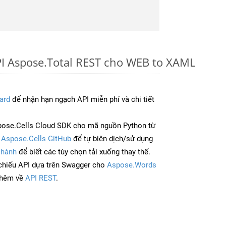
PI Aspose.Total REST cho WEB to XAML
ard
để nhận hạn ngạch API miễn phí và chi tiết
ose.Cells Cloud SDK cho mã nguồn Python từ
à
Aspose.Cells GitHub
để tự biên dịch/sử dụng
 hành
để biết các tùy chọn tải xuống thay thế.
chiếu API dựa trên Swagger cho
Aspose.Words
thêm về
API REST
.