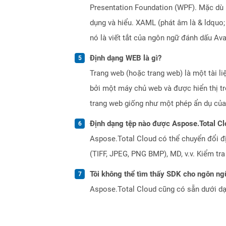
Presentation Foundation (WPF). Mặc dù l
dụng và hiểu. XAML (phát âm là & ldquo;
nó là viết tắt của ngôn ngữ đánh dấu Av
Định dạng WEB là gì?
Trang web (hoặc trang web) là một tài li
bởi một máy chủ web và được hiển thị tr
trang web giống như một phép ẩn dụ của
Định dạng tệp nào được Aspose.Total Cl
Aspose.Total Cloud có thể chuyển đổi đ
(TIFF, JPEG, PNG BMP), MD, v.v. Kiểm tr
Tôi không thể tìm thấy SDK cho ngôn ngữ
Aspose.Total Cloud cũng có sẵn dưới dạ