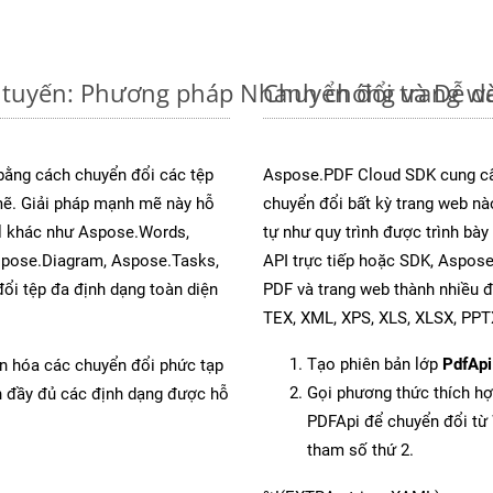
 tuyến: Phương pháp Nhanh chóng và Dễ d
Chuyển đổi trang w
 bằng cách chuyển đổi các tệp
Aspose.PDF Cloud SDK cung cấ
. Giải pháp mạnh mẽ này hỗ
chuyển đổi bất kỳ trang web nà
al khác như Aspose.Words,
tự như quy trình được trình bà
spose.Diagram, Aspose.Tasks,
API trực tiếp hoặc SDK, Aspos
i tệp đa định dạng toàn diện
PDF và trang web thành nhiều 
TEX, XML, XPS, XLS, XLSX, PP
Tạo phiên bản lớp
PdfApi
ản hóa các chuyển đổi phức tạp
Gọi phương thức thích h
ch đầy đủ các định dạng được hỗ
PDFApi để chuyển đổi t
tham số thứ 2.