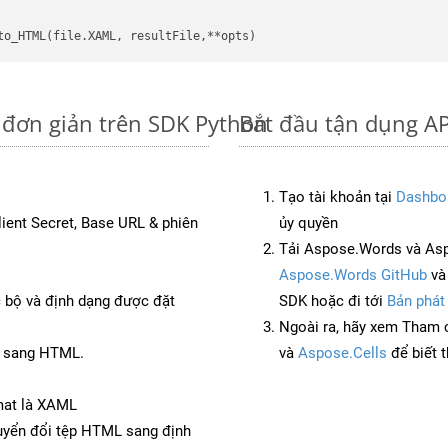
 đơn giản trên SDK Python
Bắt đầu tận dụng A
Tạo tài khoản tại
Dashbo
Client Secret, Base URL & phiên
ủy quyền
Tải Aspose.Words và Asp
Aspose.Words GitHub
v
c bộ và định dạng được đặt
SDK hoặc đi tới
Bản phát
Ngoài ra, hãy xem Tham 
B sang HTML.
và
Aspose.Cells
để biết 
mat là XAML
yển đổi tệp HTML sang định