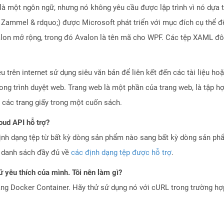
à một ngôn ngữ, nhưng nó không yêu cầu được lập trình vì nó dựa t
 Zammel & rdquo;) được Microsoft phát triển với mục đích cụ thể để
alon mở rộng, trong đó Avalon là tên mã cho WPF. Các tệp XAML đô
ệu trên internet sử dụng siêu văn bản để liên kết đến các tài liệu 
ong trình duyệt web. Trang web là một phần của trang web, là tập h
 các trang giấy trong một cuốn sách.
oud API hỗ trợ?
ịnh dạng tệp từ bất kỳ dòng sản phẩm nào sang bất kỳ dòng sản ph
a danh sách đầy đủ về
các định dạng tệp được hỗ trợ
.
 yêu thích của mình. Tôi nên làm gì?
ng Docker Container. Hãy thử sử dụng nó với cURL trong trường h