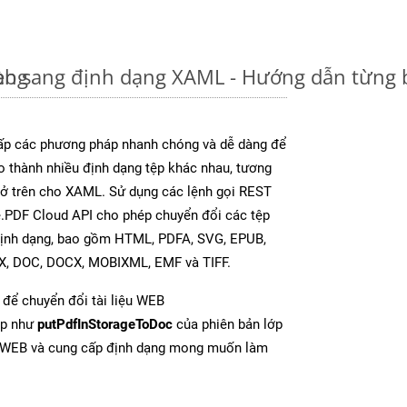
àng
eb sang định dạng XAML - Hướng dẫn từng
p các phương pháp nhanh chóng và dễ dàng để
o thành nhiều định dạng tệp khác nhau, tương
y ở trên cho XAML. Sử dụng các lệnh gọi REST
e.PDF Cloud API cho phép chuyển đổi các tệp
định dạng, bao gồm HTML, PDFA, SVG, EPUB,
TX, DOC, DOCX, MOBIXML, EMF và TIFF.
để chuyển đổi tài liệu WEB
ợp như
putPdfInStorageToDoc
của phiên bản lớp
ừ WEB và cung cấp định dạng mong muốn làm