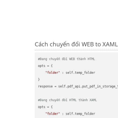
Cách chuyển đổi WEB to XAML 
#Đang chuyển đổi WEB thành HTML
opts = {

"folder"
 : self.temp_folder

}

response = self.pdf_api.put_pdf_in_storage_
#Đang chuyển đổi HTML thành XAML
opts = {

"folder"
 : self.temp_folder
