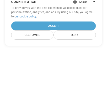
COOKIE NOTICE
To provide you with the best experience, we use cookies for
personalization, analytics, and ads. By using our site, you agree
to
our cookie policy
.
ACCEPT
CUSTOMIZE
DENY
Tùy chọn chuyển đổi Excel khác
Chuyển đổi XLS thành DOC
DOC:
Microsoft Word Binary Format
Chuyển đổi XLS thành DOT
DOT:
Microsoft Word Template Files