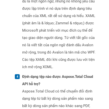
dù là một ngôn ngữ, nhưng nó không yêu cầu
được lập trình vì nó dựa trên định dạng tiêu
chuẩn của XML rất dễ sử dụng và hiểu. XAML
(phát âm là & ldquo; Zammel & rdquo;) được
Microsoft phát triển với mục đích cụ thể để
tạo giao diện người dùng. Từ viết tắt gốc của
nó là viết tắt của ngôn ngữ đánh dấu Avalon
mở rộng, trong đó Avalon là tên mã cho WPF.
Các tệp XAML đôi khi cũng được lưu với tiện
ích mở rộng XOML.
Định dạng tệp nào được Aspose.Total Cloud
API hỗ trợ?
Aspose.Total Cloud có thể chuyển đổi định
dạng tệp từ bất kỳ dòng sản phẩm nào sang
bất kỳ dòng sản phẩm nào khác sang PDF,