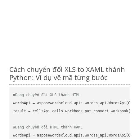
Cách chuyển đổi XLS to XAML thành
Python: Ví dụ về mã từng bước
#Đang chuyển đổi XLS thành HTML
wordsApi
 = asposewordscloud.apis.wordss_api.WordsApi(GetC
result
 = cellsApi.cells_workbook_put_convert_workbook(fil
#Đang chuyển đổi HTML thành XAML
wordsApi
 = asposewordscloud.apis.wordss_api.WordsApi(GetC