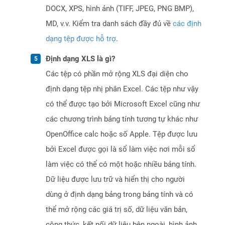
DOCX, XPS, hình ảnh (TIFF, JPEG, PNG BMP),
MD, v.v. Kiểm tra danh sách đầy đủ về
các định
dạng tệp được hỗ trợ
.
Định dạng XLS là gì?
Các tệp có phần mở rộng XLS đại diện cho
định dạng tệp nhị phân Excel. Các tệp như vậy
có thể được tạo bởi Microsoft Excel cũng như
các chương trình bảng tính tương tự khác như
OpenOffice calc hoặc số Apple. Tệp được lưu
bởi Excel được gọi là sổ làm việc nơi mỗi sổ
làm việc có thể có một hoặc nhiều bảng tính.
Dữ liệu được lưu trữ và hiển thị cho người
dùng ở định dạng bảng trong bảng tính và có
thể mở rộng các giá trị số, dữ liệu văn bản,
công thức, kết nối dữ liệu bên ngoài, hình ảnh