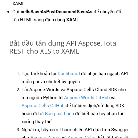
XAML
Gọi
cellsSaveAsPostDocumentSaveAs
để chuyển đổi
tệp HTML sang định dạng
XAML
Bắt đầu tận dụng API Aspose.Total
REST cho XLS to XAML
Tạo tài khoản tại
Dashboard
để nhận hạn ngạch API
miễn phí và chi tiết ủy quyền
Tải Aspose.Words và Aspose.Cells Cloud SDK cho
mã nguồn Python từ
Aspose.Words GitHub
và
Aspose.Cells GitHub
để tự biên dịch/sử dụng SDK
hoặc đi tới
Bản phát hành
để biết các tùy chọn tải
xuống thay thế.
Ngoài ra, hãy xem Tham chiếu API dựa trên Swagger
cho
Aspose.Words
và
Aspose.Cells
để biết thêm về