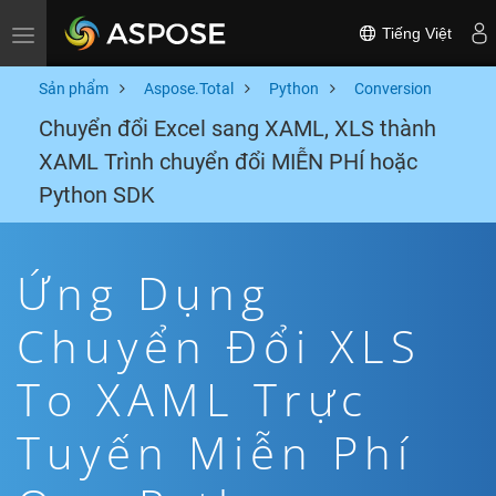
Tiếng Việt
Toggle navigation
Sản phẩm
Aspose.Total
Python
Conversion
Chuyển đổi Excel sang XAML, XLS thành
XAML Trình chuyển đổi MIỄN PHÍ hoặc
Python SDK
Ứng Dụng
Chuyển Đổi XLS
To XAML Trực
Tuyến Miễn Phí