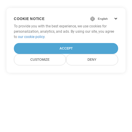
COOKIE NOTICE
To provide you with the best experience, we use cookies for
personalization, analytics, and ads. By using our site, you agree
to
our cookie policy
.
ACCEPT
CUSTOMIZE
DENY
Tùy chọn chuyển đổi Excel khác
Chuyển đổi XLS thành DOC
DOC:
Microsoft Word Binary Format
Chuyển đổi XLS thành DOT