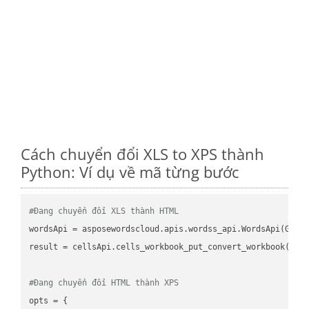
Cách chuyển đổi XLS to XPS thành
Python: Ví dụ về mã từng bước
#Đang chuyển đổi XLS thành HTML
wordsApi = asposewordscloud.apis.wordss_api.WordsApi(GetC
result = cellsApi.cells_workbook_put_convert_workbook(fil
#Đang chuyển đổi HTML thành XPS
opts = {
