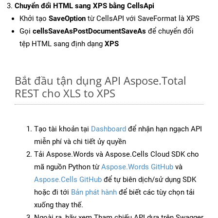
Chuyển đổi HTML sang XPS bằng CellsApi
Khởi tạo
SaveOption
từ CellsAPI với SaveFormat là XPS
Gọi
cellsSaveAsPostDocumentSaveAs
để chuyển đổi
tệp HTML sang định dạng
XPS
Bắt đầu tận dụng API Aspose.Total
REST cho XLS to XPS
Tạo tài khoản tại
Dashboard
để nhận hạn ngạch API
miễn phí và chi tiết ủy quyền
Tải Aspose.Words và Aspose.Cells Cloud SDK cho
mã nguồn Python từ
Aspose.Words GitHub
và
Aspose.Cells GitHub
để tự biên dịch/sử dụng SDK
hoặc đi tới
Bản phát hành
để biết các tùy chọn tải
xuống thay thế.
Ngoài ra, hãy xem Tham chiếu API dựa trên Swagger