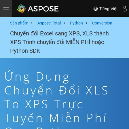
Tiếng Việt
Toggle navigation
Sản phẩm
Aspose.Total
Python
Conversion
Chuyển đổi Excel sang XPS, XLS thành
XPS Trình chuyển đổi MIỄN PHÍ hoặc
Python SDK
Ứng Dụng
Chuyển Đổi XLS
To XPS Trực
Tuyến Miễn Phí