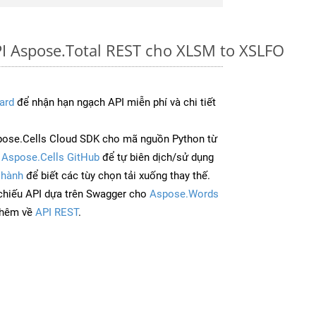
I Aspose.Total REST cho XLSM to XSLFO
ard
để nhận hạn ngạch API miễn phí và chi tiết
ose.Cells Cloud SDK cho mã nguồn Python từ
à
Aspose.Cells GitHub
để tự biên dịch/sử dụng
 hành
để biết các tùy chọn tải xuống thay thế.
chiếu API dựa trên Swagger cho
Aspose.Words
thêm về
API REST
.