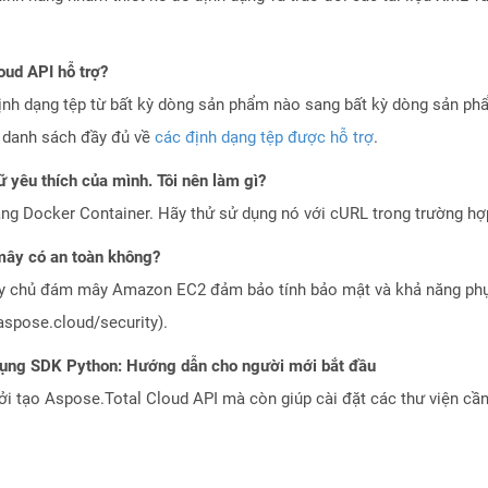
oud API hỗ trợ?
ịnh dạng tệp từ bất kỳ dòng sản phẩm nào sang bất kỳ dòng sản ph
a danh sách đầy đủ về
các định dạng tệp được hỗ trợ
.
 yêu thích của mình. Tôi nên làm gì?
ng Docker Container. Hãy thử sử dụng nó với cURL trong trường h
ây có an toàn không?
áy chủ đám mây Amazon EC2 đảm bảo tính bảo mật và khả năng phục
aspose.cloud/security).
dụng SDK Python: Hướng dẫn cho người mới bắt đầu
 tạo Aspose.Total Cloud API mà còn giúp cài đặt các thư viện cần 