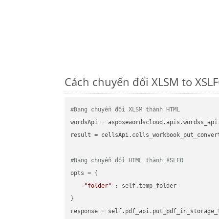
Cách chuyển đổi XLSM to XSLF
#Đang chuyển đổi XLSM thành HTML
wordsApi = asposewordscloud.apis.wordss_api
result = cellsApi.cells_workbook_put_conver
#Đang chuyển đổi HTML thành XSLFO
opts = {

"folder"
 : self.temp_folder

}
