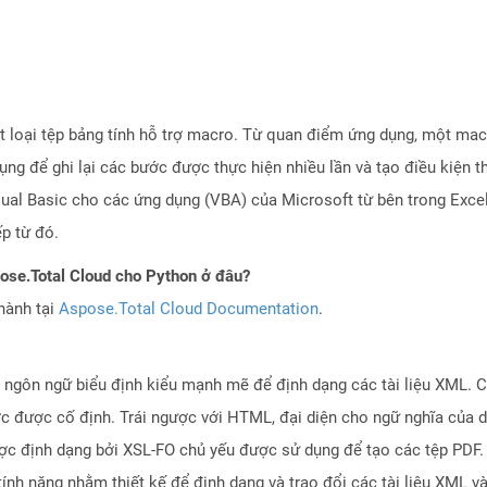
t loại tệp bảng tính hỗ trợ macro. Từ quan điểm ứng dụng, một ma
ng để ghi lại các bước được thực hiện nhiều lần và tạo điều kiện t
sual Basic cho các ứng dụng (VBA) của Microsoft từ bên trong Exce
ếp từ đó.
pose.Total Cloud cho Python ở đâu?
hành tại
Aspose.Total Cloud Documentation
.
 ngôn ngữ biểu định kiểu mạnh mẽ để định dạng các tài liệu XML. Cá
c được cố định. Trái ngược với HTML, đại diện cho ngữ nghĩa của d
ược định dạng bởi XSL-FO chủ yếu được sử dụng để tạo các tệp PDF.
ính năng nhằm thiết kế để định dạng và trao đổi các tài liệu XML 