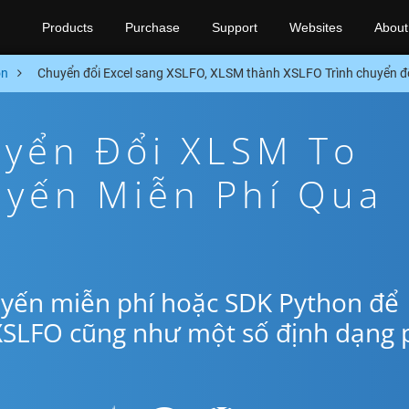
Products
Purchase
Support
Websites
About
on
Chuyển đổi Excel sang XSLFO, XLSM thành XSLFO Trình chuyển đ
yển Đổi XLSM To
uyến Miễn Phí Qua
uyến miễn phí hoặc SDK Python để
XSLFO cũng như một số định dạng 