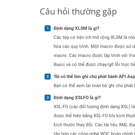
Câu hỏi thường gặp
Định dạng XLSM là gì?
Các tệp có tiện ích mở rộng XLSM là mộ
hóa các quy trình. Một macro được sử dụ
macro. Các macro được lập trình với Vi
Basic và có thể được chạy/gỡ lỗi trực ti
Tôi có thể tìm ghi chú phát hành API As
Bạn có thể xem lại toàn bộ ghi chú phát 
Định dạng XSLFO là gì?
XSL-FO (các đối tượng định dạng XSL) là
được thể hiện bằng XSL-FO khi kích thướ
kích thước thay đổi. Các tài liệu XML đ
tập hợp các công nghệ W3C hoàn chỉnh t