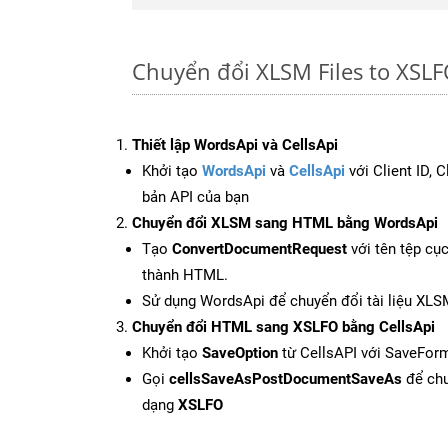
Chuyển đổi XLSM Files to XSL
Thiết lập WordsApi và CellsApi
Khởi tạo
WordsApi
và
CellsApi
với Client ID, 
bản API của bạn
Chuyển đổi XLSM sang HTML bằng WordsApi
Tạo
ConvertDocumentRequest
với tên tệp cụ
thành HTML.
Sử dụng WordsApi để chuyển đổi tài liệu XL
Chuyển đổi HTML sang XSLFO bằng CellsApi
Khởi tạo
SaveOption
từ CellsAPI với SaveFor
Gọi
cellsSaveAsPostDocumentSaveAs
để chu
dạng
XSLFO