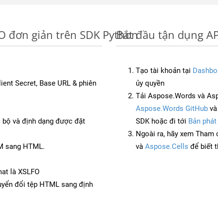
FO đơn giản trên SDK Python
Bắt đầu tận dụng AP
Tạo tài khoản tại
Dashbo
Client Secret, Base URL & phiên
ủy quyền
Tải Aspose.Words và Asp
Aspose.Words GitHub
v
c bộ và định dạng được đặt
SDK hoặc đi tới
Bản phát
Ngoài ra, hãy xem Tham 
SM sang HTML.
và
Aspose.Cells
để biết 
mat là XSLFO
yển đổi tệp HTML sang định