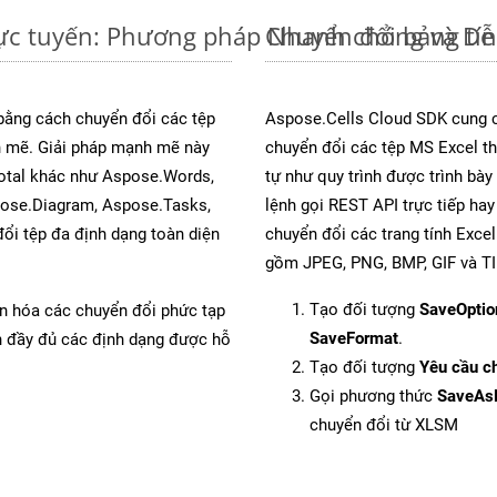
rực tuyến: Phương pháp Nhanh chóng và Dễ
Chuyển đổi bảng tí
 bằng cách chuyển đổi các tệp
Aspose.Cells Cloud SDK cung c
 mẽ. Giải pháp mạnh mẽ này
chuyển đổi các tệp MS Excel th
Total khác như Aspose.Words,
tự như quy trình được trình bà
pose.Diagram, Aspose.Tasks,
lệnh gọi REST API trực tiếp ha
i tệp đa định dạng toàn diện
chuyển đổi các trang tính Exce
gồm JPEG, PNG, BMP, GIF và TI
Tạo đối tượng
SaveOptio
ản hóa các chuyển đổi phức tạp
SaveFormat
.
ch đầy đủ các định dạng được hỗ
Tạo đối tượng
Yêu cầu ch
Gọi phương thức
SaveAs
chuyển đổi từ XLSM