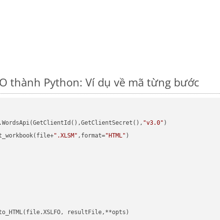
O thành Python: Ví dụ về mã từng bước
.WordsApi(GetClientId(),GetClientSecret(),
"v3.0"
)

t_workbook(file+
".XLSM"
,format=
"HTML"
)
