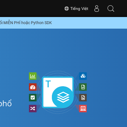
Tiếng Việt
ổi MIỄN PHÍ hoặc Python SDK
phổ