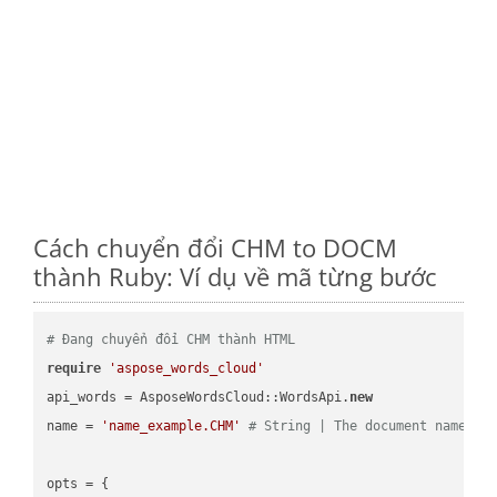
Cách chuyển đổi CHM to DOCM
thành Ruby: Ví dụ về mã từng bước
# Đang chuyển đổi CHM thành HTML
require
'aspose_words_cloud'
api_words = AsposeWordsCloud::WordsApi.
new
name = 
'name_example.CHM'
# String | The document name.
opts = { 
