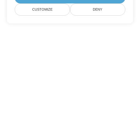
CUSTOMIZE
DENY
Tùy chọn chuyển đổi Word khác
Chuyển đổi CHM thành DOC
DOC:
Microsoft Word Binary Format
Chuyển đổi CHM thành DOT
DOT:
Microsoft Word Template Files
Chuyển đổi CHM thành DOCX
DOCX:
Office 2007+ Word Document
Chuyển đổi CHM thành DOCM
DOCM:
Microsoft Word 2007 Marco File