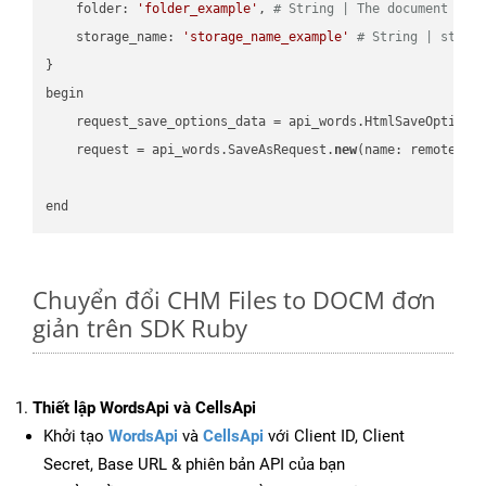
    folder: 
'folder_example'
, 
# String | The document fol
    storage_name: 
'storage_name_example'
# String | stora
}

begin

    request_save_options_data = api_words.HtmlSaveOptions
    request = api_words.SaveAsRequest.
new
(name: remote_nam
Chuyển đổi CHM Files to DOCM đơn
giản trên SDK Ruby
Thiết lập WordsApi và CellsApi
Khởi tạo
WordsApi
và
CellsApi
với Client ID, Client
Secret, Base URL & phiên bản API của bạn