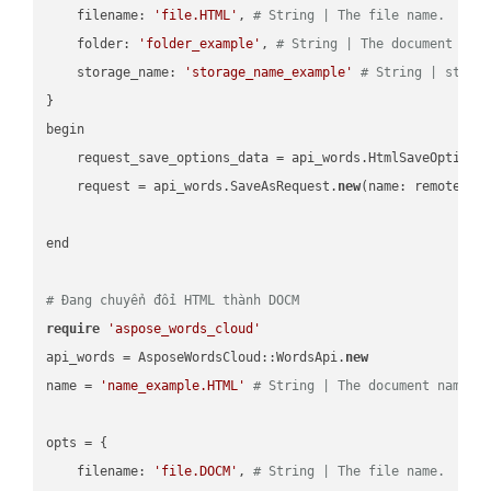
    filename: 
'file.HTML'
, 
# String | The file name.
    folder: 
'folder_example'
, 
# String | The document fol
    storage_name: 
'storage_name_example'
# String | stora
}

begin

    request_save_options_data = api_words.HtmlSaveOptions
    request = api_words.SaveAsRequest.
new
(name: remote_nam
end

# Đang chuyển đổi HTML thành DOCM
require
'aspose_words_cloud'
api_words = AsposeWordsCloud::WordsApi.
new
name = 
'name_example.HTML'
# String | The document name.
opts = { 

    filename: 
'file.DOCM'
, 
# String | The file name.