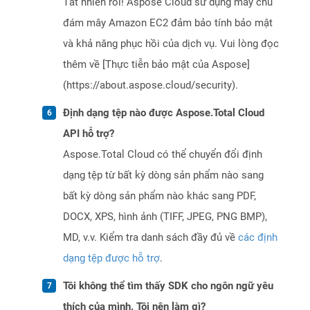
Tất nhiên rồi! Aspose Cloud sử dụng máy chủ
đám mây Amazon EC2 đảm bảo tính bảo mật
và khả năng phục hồi của dịch vụ. Vui lòng đọc
thêm về [Thực tiễn bảo mật của Aspose]
(https://about.aspose.cloud/security).
Định dạng tệp nào được Aspose.Total Cloud
API hỗ trợ?
Aspose.Total Cloud có thể chuyển đổi định
dạng tệp từ bất kỳ dòng sản phẩm nào sang
bất kỳ dòng sản phẩm nào khác sang PDF,
DOCX, XPS, hình ảnh (TIFF, JPEG, PNG BMP),
MD, v.v. Kiểm tra danh sách đầy đủ về
các định
dạng tệp được hỗ trợ
.
Tôi không thể tìm thấy SDK cho ngôn ngữ yêu
thích của mình. Tôi nên làm gì?