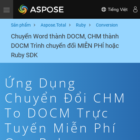
Tiếng Việt
Toggle navigation
Sản phẩm
Aspose.Total
Ruby
Conversion
Chuyển Word thành DOCM, CHM thành
DOCM Trình chuyển đổi MIỄN PHÍ hoặc
Ruby SDK
Ứng Dụng
Chuyển Đổi CHM
To DOCM Trực
Tuyến Miễn Phí