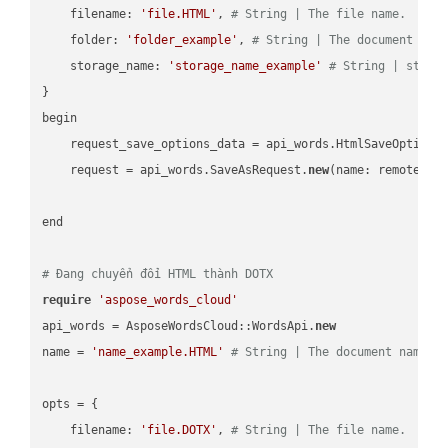
    filename: 
'file.HTML'
, 
# String | The file name.
    folder: 
'folder_example'
, 
# String | The document fol
    storage_name: 
'storage_name_example'
# String | stora
}

begin

    request_save_options_data = api_words.HtmlSaveOptions
    request = api_words.SaveAsRequest.
new
(name: remote_nam
end

# Đang chuyển đổi HTML thành DOTX
require
'aspose_words_cloud'
api_words = AsposeWordsCloud::WordsApi.
new
name = 
'name_example.HTML'
# String | The document name.
opts = { 

    filename: 
'file.DOTX'
, 
# String | The file name.