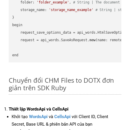
    folder: 
'folder_example'
, 
# String | The document fol
    storage_name: 
'storage_name_example'
# String | stora
}

begin

    request_save_options_data = api_words.HtmlSaveOptions
    request = api_words.SaveAsRequest.
new
(name: remote_nam
Chuyển đổi CHM Files to DOTX đơn
giản trên SDK Ruby
Thiết lập WordsApi và CellsApi
Khởi tạo
WordsApi
và
CellsApi
với Client ID, Client
Secret, Base URL & phiên bản API của bạn