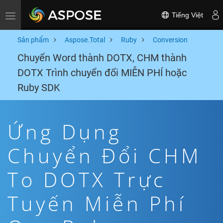
Tiếng Việt
Toggle navigation
Sản phẩm
Aspose.Total
Ruby
Conversion
Chuyển Word thành DOTX, CHM thành
DOTX Trình chuyển đổi MIỄN PHÍ hoặc
Ruby SDK
Ứng Dụng
Chuyển Đổi CHM
To DOTX Trực
Tuyến Miễn Phí