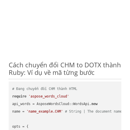
Cách chuyển đổi CHM to DOTX thành
Ruby: Ví dụ về mã từng bước
# Đang chuyển đổi CHM thành HTML
require
'aspose_words_cloud'
api_words = AsposeWordsCloud::WordsApi.
new
name = 
'name_example.CHM'
# String | The document name.
opts = { 
