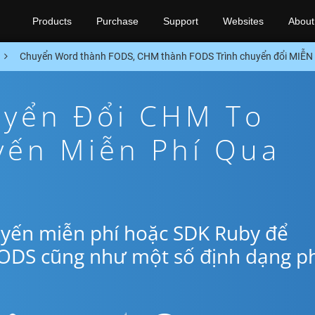
Products
Purchase
Support
Websites
About
Chuyển Word thành FODS, CHM thành FODS Trình chuyển đổi MIỄN
yển Đổi CHM To
yến Miễn Phí Qua
uyến miễn phí hoặc SDK Ruby để
ODS cũng như một số định dạng p