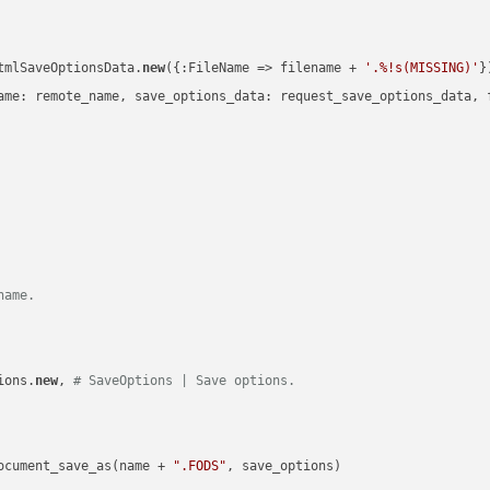
tmlSaveOptionsData.
new
({:FileName => filename + 
'.%!s(MISSING)'
})
ame: remote_name, save_options_data: request_save_options_data, f
name.
ions.
new
, 
# SaveOptions | Save options.
ocument_save_as(name + 
".FODS"
, save_options)
