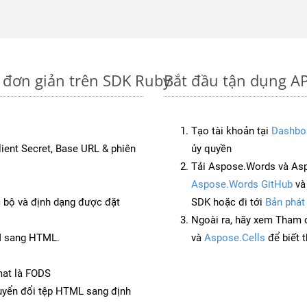
 đơn giản trên SDK Ruby
Bắt đầu tận dụng A
Tạo tài khoản tại
Dashbo
Client Secret, Base URL & phiên
ủy quyền
Tải Aspose.Words và As
Aspose.Words GitHub
v
c bộ và định dạng được đặt
SDK hoặc đi tới
Bản phát
Ngoài ra, hãy xem Tham 
M sang HTML.
và
Aspose.Cells
để biết 
mat là FODS
yển đổi tệp HTML sang định