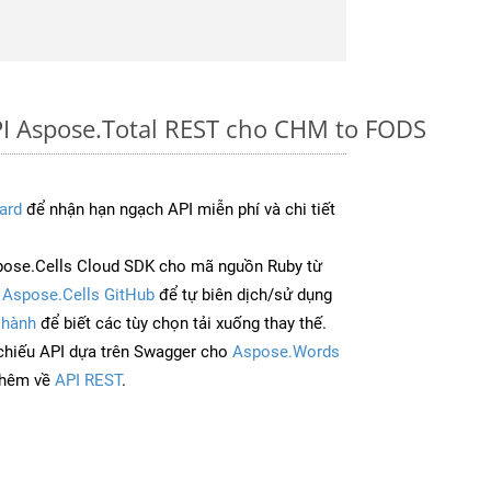
PI Aspose.Total REST cho CHM to FODS
ard
để nhận hạn ngạch API miễn phí và chi tiết
pose.Cells Cloud SDK cho mã nguồn Ruby từ
à
Aspose.Cells GitHub
để tự biên dịch/sử dụng
 hành
để biết các tùy chọn tải xuống thay thế.
chiếu API dựa trên Swagger cho
Aspose.Words
thêm về
API REST
.