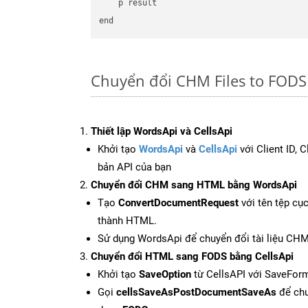
    p result

Chuyển đổi CHM Files to FODS
Thiết lập WordsApi và CellsApi
Khởi tạo
WordsApi
và
CellsApi
với Client ID, 
bản API của bạn
Chuyển đổi CHM sang HTML bằng WordsApi
Tạo
ConvertDocumentRequest
với tên tệp cụ
thành HTML.
Sử dụng WordsApi để chuyển đổi tài liệu CH
Chuyển đổi HTML sang FODS bằng CellsApi
Khởi tạo
SaveOption
từ CellsAPI với SaveFor
Gọi
cellsSaveAsPostDocumentSaveAs
để chu