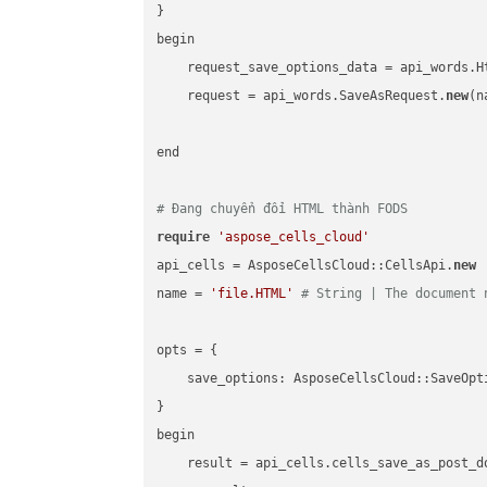
}

begin

    request_save_options_data = api_words.H
    request = api_words.SaveAsRequest.
new
(n
end

# Đang chuyển đổi HTML thành FODS
require
'aspose_cells_cloud'
api_cells = AsposeCellsCloud::CellsApi.
new
name = 
'file.HTML'
# String | The document 
opts = { 

    save_options: AsposeCellsCloud::SaveOpt
}

begin

    result = api_cells.cells_save_as_post_d