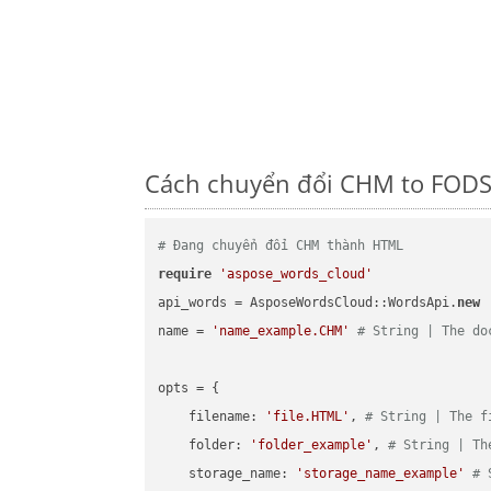
Cách chuyển đổi CHM to FODS 
# Đang chuyển đổi CHM thành HTML
require
'aspose_words_cloud'
api_words = AsposeWordsCloud::WordsApi.
new
name = 
'name_example.CHM'
# String | The do
opts = { 

    filename: 
'file.HTML'
, 
# String | The f
    folder: 
'folder_example'
, 
# String | Th
    storage_name: 
'storage_name_example'
# 