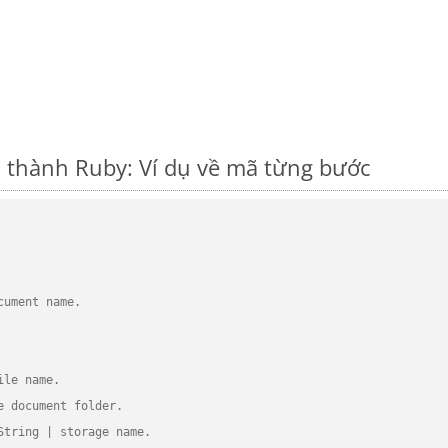
thành Ruby: Ví dụ về mã từng bước
cument name.
ile name.
e document folder.
String | storage name.