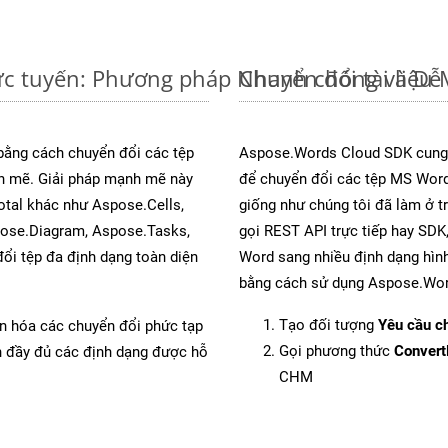
c tuyến: Phương pháp Nhanh chóng và Dễ
Chuyển đổi tài liệ
 bằng cách chuyển đổi các tệp
Aspose.Words Cloud SDK cung 
 mẽ. Giải pháp mạnh mẽ này
để chuyển đổi các tệp MS Word
otal khác như Aspose.Cells,
giống như chúng tôi đã làm ở t
pose.Diagram, Aspose.Tasks,
gọi REST API trực tiếp hay SDK,
i tệp đa định dạng toàn diện
Word sang nhiều định dạng hình
bằng cách sử dụng Aspose.Wor
Tạo đối tượng
Yêu cầu ch
ản hóa các chuyển đổi phức tạp
Gọi phương thức
Conver
ch đầy đủ các định dạng được hỗ
CHM