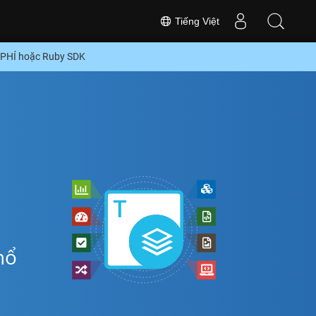
Tiếng Việt
 PHÍ hoặc Ruby SDK
hổ