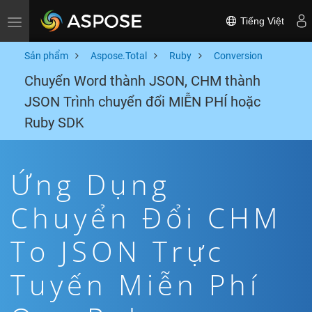
Tiếng Việt
Toggle navigation
Sản phẩm
Aspose.Total
Ruby
Conversion
Chuyển Word thành JSON, CHM thành
JSON Trình chuyển đổi MIỄN PHÍ hoặc
Ruby SDK
Ứng Dụng
Chuyển Đổi CHM
To JSON Trực
Tuyến Miễn Phí