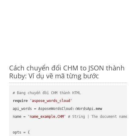
Cách chuyển đổi CHM to JSON thành
Ruby: Ví dụ về mã từng bước
# Đang chuyển đổi CHM thành HTML
require
'aspose_words_cloud'
api_words = AsposeWordsCloud::WordsApi.
new
name = 
'name_example.CHM'
# String | The document name.
opts = { 
