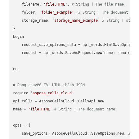
    filename: 
'file.HTML'
, 
# String | The file name.
    folder: 
'folder_example'
, 
# String | The document fol
    storage_name: 
'storage_name_example'
# String | stora
}

begin

    request_save_options_data = api_words.HtmlSaveOptions
    request = api_words.SaveAsRequest.
new
(name: remote_nam
end

# Đang chuyển đổi HTML thành JSON
require
'aspose_cells_cloud'
api_cells = AsposeCellsCloud::CellsApi.
new
name = 
'file.HTML'
# String | The document name.
opts = { 

    save_options: AsposeCellsCloud::SaveOptions.
new
, 
# Sa