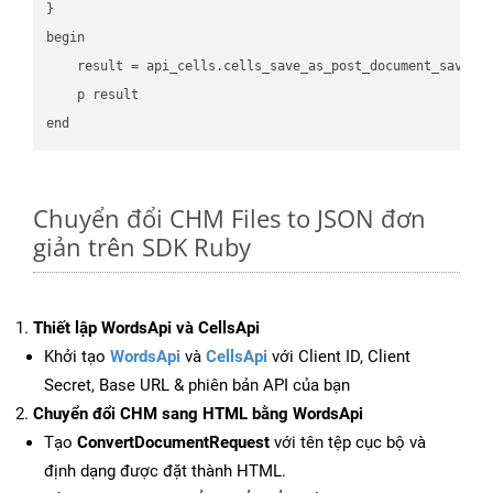
}

begin

    result = api_cells.cells_save_as_post_document_save_a
    p result

Chuyển đổi CHM Files to JSON đơn
giản trên SDK Ruby
Thiết lập WordsApi và CellsApi
Khởi tạo
WordsApi
và
CellsApi
với Client ID, Client
Secret, Base URL & phiên bản API của bạn
Chuyển đổi CHM sang HTML bằng WordsApi
Tạo
ConvertDocumentRequest
với tên tệp cục bộ và
định dạng được đặt thành HTML.