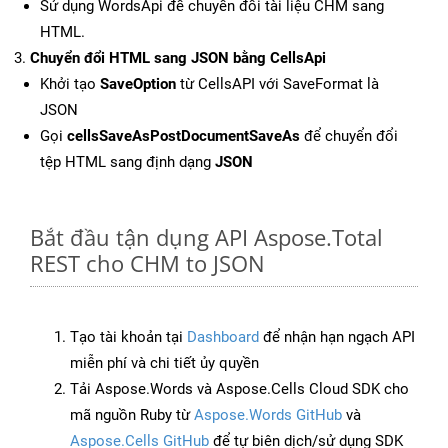
Sử dụng WordsApi để chuyển đổi tài liệu CHM sang
HTML.
Chuyển đổi HTML sang JSON bằng CellsApi
Khởi tạo
SaveOption
từ CellsAPI với SaveFormat là
JSON
Gọi
cellsSaveAsPostDocumentSaveAs
để chuyển đổi
tệp HTML sang định dạng
JSON
Bắt đầu tận dụng API Aspose.Total
REST cho CHM to JSON
Tạo tài khoản tại
Dashboard
để nhận hạn ngạch API
miễn phí và chi tiết ủy quyền
Tải Aspose.Words và Aspose.Cells Cloud SDK cho
mã nguồn Ruby từ
Aspose.Words GitHub
và
Aspose.Cells GitHub
để tự biên dịch/sử dụng SDK