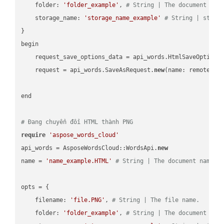
    folder: 
'folder_example'
, 
# String | The document fol
    storage_name: 
'storage_name_example'
# String | stora
}

begin

    request_save_options_data = api_words.HtmlSaveOptions
    request = api_words.SaveAsRequest.
new
(name: remote_nam
end

# Đang chuyển đổi HTML thành PNG
require
'aspose_words_cloud'
api_words = AsposeWordsCloud::WordsApi.
new
name = 
'name_example.HTML'
# String | The document name.
opts = { 

    filename: 
'file.PNG'
, 
# String | The file name.
    folder: 
'folder_example'
, 
# String | The document fol