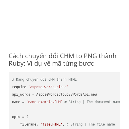
Cách chuyển đổi CHM to PNG thành
Ruby: Ví dụ về mã từng bước
# Đang chuyển đổi CHM thành HTML
require
'aspose_words_cloud'
api_words = AsposeWordsCloud::WordsApi.
new
name = 
'name_example.CHM'
# String | The document name.
opts = { 

    filename: 
'file.HTML'
, 
# String | The file name.