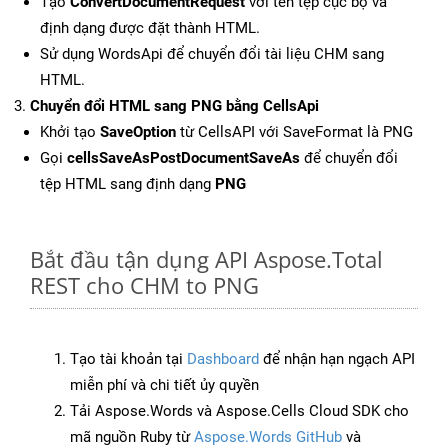
Tạo
ConvertDocumentRequest
với tên tệp cục bộ và
định dạng được đặt thành HTML.
Sử dụng WordsApi để chuyển đổi tài liệu CHM sang
HTML.
Chuyển đổi HTML sang PNG bằng CellsApi
Khởi tạo
SaveOption
từ CellsAPI với SaveFormat là PNG
Gọi
cellsSaveAsPostDocumentSaveAs
để chuyển đổi
tệp HTML sang định dạng
PNG
Bắt đầu tận dụng API Aspose.Total
REST cho CHM to PNG
Tạo tài khoản tại
Dashboard
để nhận hạn ngạch API
miễn phí và chi tiết ủy quyền
Tải Aspose.Words và Aspose.Cells Cloud SDK cho
mã nguồn Ruby từ
Aspose.Words GitHub
và