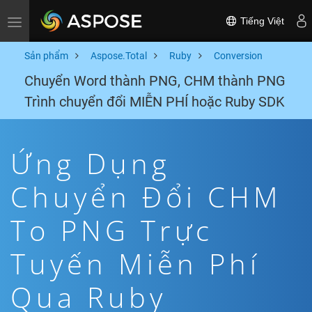
Tiếng Việt
Toggle navigation
Sản phẩm
Aspose.Total
Ruby
Conversion
Chuyển Word thành PNG, CHM thành PNG
Trình chuyển đổi MIỄN PHÍ hoặc Ruby SDK
Ứng Dụng
Chuyển Đổi CHM
To PNG Trực
Tuyến Miễn Phí
Qua Ruby