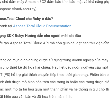
áy chủ đám mây Amazon EC2 đảm bảo tính bảo mật và khả năng phục
aspose.cloud/security).
pose.Total Cloud cho Ruby ở đâu?
hành tại
Aspose.Total Cloud Documentation
.
dụng SDK Ruby: Hướng dẫn cho người mới bắt đầu
 tạo Aspose.Total Cloud API mà còn giúp cài đặt các thư viện cần 
trang có mục đích chung được sử dụng trong doanh nghiệp của máy t
ện cho thiết kế đồ họa hai chiều. Hầu hết các ngôn ngữ yêu cầu một g
 (PS) hỗ trợ giải thích chuyển tiếp theo thời gian chạy. Phiên bản 
ình ảnh được mô hình hóa trên các trang in hoặc các trang được hiể
ạc một mô tả tài liệu giữa một thành phần và hệ thống in giữ cho t
ất hiện của văn bản và đồ họa trên màn hình.