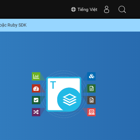
Tiếng Việt
hoặc Ruby SDK
S