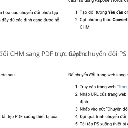
cách sử dụng Aspose.Words Cl
Tạo đối tượng
Yêu cầu ch
ản hóa các chuyển đổi phức tạp
Gọi phương thức
Conver
ch đầy đủ các định dạng được hỗ
CHM
đổi CHM sang PDF trực tuyến
Cách chuyển đổi PS 
ước sau:
Để chuyển đổi trang web sang 
Truy cập trang web
“Tran
Nhập URL của trang web 
định.
Nhấp vào nút “Chuyển đổi
 tải tệp PDF xuống thiết bị của
Đợi quá trình chuyển đổi 
Tải tệp PS xuống thiết bị