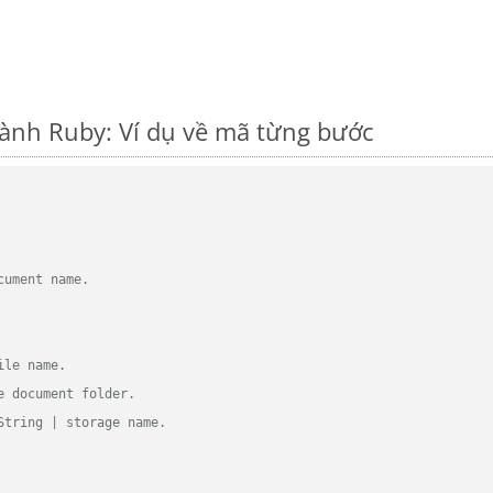
ành Ruby: Ví dụ về mã từng bước
cument name.
ile name.
e document folder.
String | storage name.