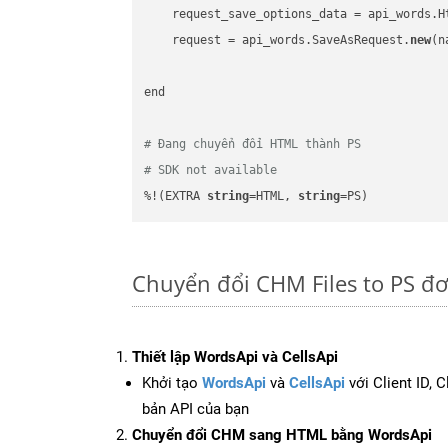
    request_save_options_data = api_words.H
    request = api_words.SaveAsRequest.
new
(n
end

# Đang chuyển đổi HTML thành PS
# SDK not available
%!(EXTRA 
string
=HTML, 
string
=PS)
Chuyển đổi CHM Files to PS đ
Thiết lập WordsApi và CellsApi
Khởi tạo
WordsApi
và
CellsApi
với Client ID, 
bản API của bạn
Chuyển đổi CHM sang HTML bằng WordsApi