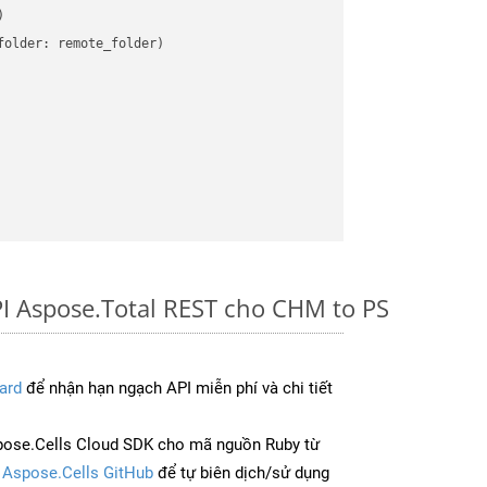


older: remote_folder)   

I Aspose.Total REST cho CHM to PS
ard
để nhận hạn ngạch API miễn phí và chi tiết
pose.Cells Cloud SDK cho mã nguồn Ruby từ
à
Aspose.Cells GitHub
để tự biên dịch/sử dụng