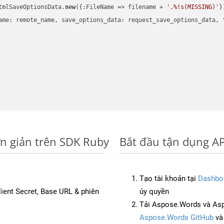
tmlSaveOptionsData.
new
({:FileName => filename + 
'.%!s(MISSING)'
})
ame: remote_name, save_options_data: request_save_options_data, f
ơn giản trên SDK Ruby
Bắt đầu tận dụng AP
Tạo tài khoản tại
Dashbo
Client Secret, Base URL & phiên
ủy quyền
Tải Aspose.Words và As
Aspose.Words GitHub
v