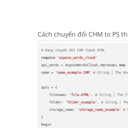
Cách chuyển đổi CHM to PS th
# Đang chuyển đổi CHM thành HTML
require
'aspose_words_cloud'
api_words = AsposeWordsCloud::WordsApi.
new
name = 
'name_example.CHM'
# String | The do
opts = { 

    filename: 
'file.HTML'
, 
# String | The f
    folder: 
'folder_example'
, 
# String | Th
    storage_name: 
'storage_name_example'
# 
}

begin
