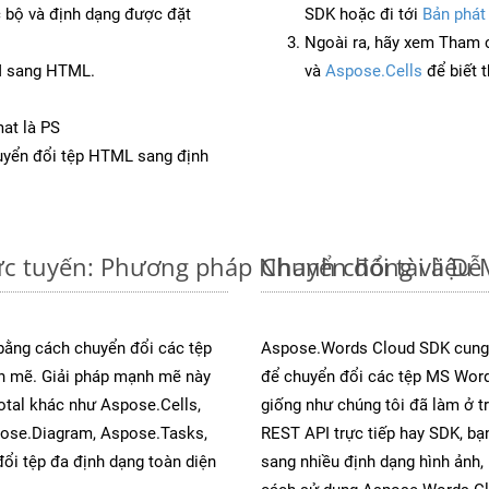
c bộ và định dạng được đặt
SDK hoặc đi tới
Bản phát
Ngoài ra, hãy xem Tham 
M sang HTML.
và
Aspose.Cells
để biết 
at là PS
yển đổi tệp HTML sang định
c tuyến: Phương pháp Nhanh chóng và Dễ
Chuyển đổi tài liệ
 bằng cách chuyển đổi các tệp
Aspose.Words Cloud SDK cung 
 mẽ. Giải pháp mạnh mẽ này
để chuyển đổi các tệp MS Word
otal khác như Aspose.Cells,
giống như chúng tôi đã làm ở t
pose.Diagram, Aspose.Tasks,
REST API trực tiếp hay SDK, bạ
i tệp đa định dạng toàn diện
sang nhiều định dạng hình ảnh,