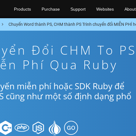
Products
Purchase
Support
Websites
About
Chuyển Word thành PS, CHM thành PS Trình chuyển đổi MIỄN PHÍ 
yển Đổi CHM To P
iễn Phí Qua Ruby
uyến miễn phí hoặc SDK Ruby để
S cũng như một số định dạng phổ