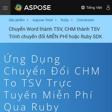
Tiếng Việt
Toggle navigation
Sản phẩm
Aspose.Total
Ruby
Conversion
Chuyển Word thành TSV, CHM thành TSV
Trình chuyển đổi MIỄN PHÍ hoặc Ruby SDK
Ứng Dụng
Chuyển Đổi CHM
To TSV Trực
Tuyến Miễn Phí
Qua Ruby