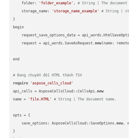
    folder: 
'folder_example'
, 
# String | The document fol
    storage_name: 
'storage_name_example'
# String | stora
}

begin

    request_save_options_data = api_words.HtmlSaveOptions
    request = api_words.SaveAsRequest.
new
(name: remote_nam
end

# Đang chuyển đổi HTML thành TSV
require
'aspose_cells_cloud'
api_cells = AsposeCellsCloud::CellsApi.
new
name = 
'file.HTML'
# String | The document name.
opts = { 

    save_options: AsposeCellsCloud::SaveOptions.
new
, 
# Sa
}
