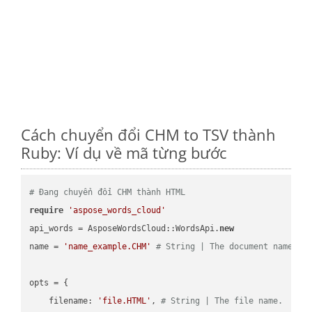
Cách chuyển đổi CHM to TSV thành
Ruby: Ví dụ về mã từng bước
# Đang chuyển đổi CHM thành HTML
require
'aspose_words_cloud'
api_words = AsposeWordsCloud::WordsApi.
new
name = 
'name_example.CHM'
# String | The document name.
opts = { 

    filename: 
'file.HTML'
, 
# String | The file name.