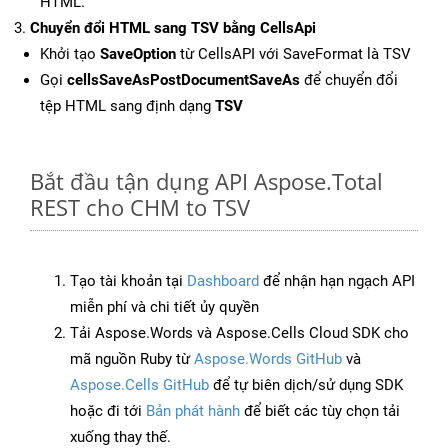
HTML.
Chuyển đổi HTML sang TSV bằng CellsApi
Khởi tạo
SaveOption
từ CellsAPI với SaveFormat là TSV
Gọi
cellsSaveAsPostDocumentSaveAs
để chuyển đổi
tệp HTML sang định dạng
TSV
Bắt đầu tận dụng API Aspose.Total
REST cho CHM to TSV
Tạo tài khoản tại
Dashboard
để nhận hạn ngạch API
miễn phí và chi tiết ủy quyền
Tải Aspose.Words và Aspose.Cells Cloud SDK cho
mã nguồn Ruby từ
Aspose.Words GitHub
và
Aspose.Cells GitHub
để tự biên dịch/sử dụng SDK
hoặc đi tới
Bản phát hành
để biết các tùy chọn tải
xuống thay thế.