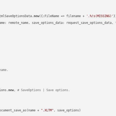
tmlSaveOptionsData.
new
({:FileName => filename + 
'.%!s(MISSING)'
})
ame: remote_name, save_options_data: request_save_options_data, f
name.
ions.
new
, 
# SaveOptions | Save options.
ocument_save_as(name + 
".XLTM"
, save_options)
