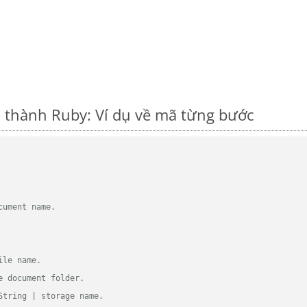
thành Ruby: Ví dụ về mã từng bước
cument name.
ile name.
e document folder.
String | storage name.