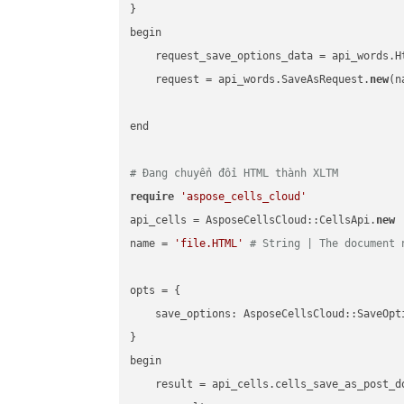
}

begin

    request_save_options_data = api_words.H
    request = api_words.SaveAsRequest.
new
(n
end

# Đang chuyển đổi HTML thành XLTM
require
'aspose_cells_cloud'
api_cells = AsposeCellsCloud::CellsApi.
new
name = 
'file.HTML'
# String | The document 
opts = { 

    save_options: AsposeCellsCloud::SaveOpt
}

begin

    result = api_cells.cells_save_as_post_d