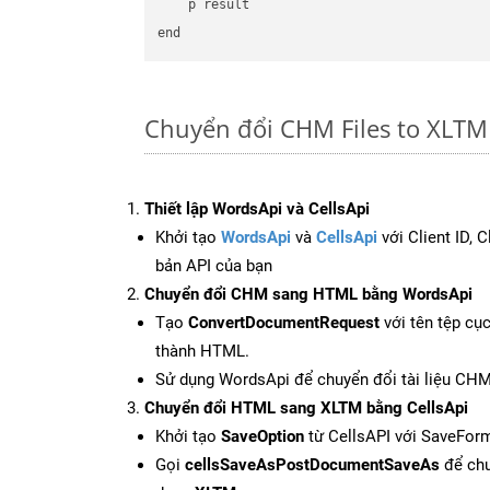
    p result

Chuyển đổi CHM Files to XLTM
Thiết lập WordsApi và CellsApi
Khởi tạo
WordsApi
và
CellsApi
với Client ID, 
bản API của bạn
Chuyển đổi CHM sang HTML bằng WordsApi
Tạo
ConvertDocumentRequest
với tên tệp cụ
thành HTML.
Sử dụng WordsApi để chuyển đổi tài liệu CH
Chuyển đổi HTML sang XLTM bằng CellsApi
Khởi tạo
SaveOption
từ CellsAPI với SaveFor
Gọi
cellsSaveAsPostDocumentSaveAs
để chu