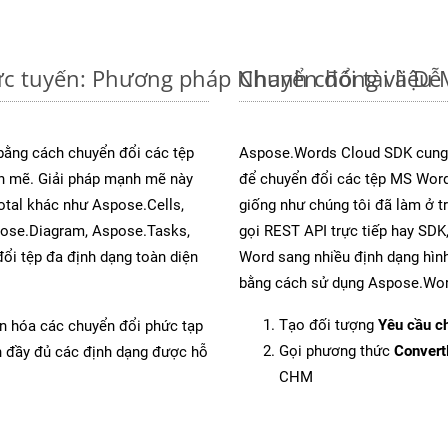
c tuyến: Phương pháp Nhanh chóng và Dễ
Chuyển đổi tài liệ
 bằng cách chuyển đổi các tệp
Aspose.Words Cloud SDK cung 
 mẽ. Giải pháp mạnh mẽ này
để chuyển đổi các tệp MS Word
otal khác như Aspose.Cells,
giống như chúng tôi đã làm ở t
pose.Diagram, Aspose.Tasks,
gọi REST API trực tiếp hay SDK,
i tệp đa định dạng toàn diện
Word sang nhiều định dạng hình
bằng cách sử dụng Aspose.Wor
Tạo đối tượng
Yêu cầu ch
ản hóa các chuyển đổi phức tạp
Gọi phương thức
Conver
ch đầy đủ các định dạng được hỗ
CHM