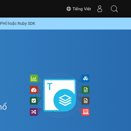
Tiếng Việt
 PHÍ hoặc Ruby SDK
hổ