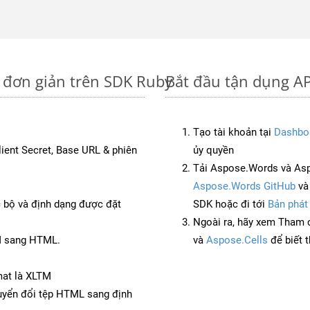
 đơn giản trên SDK Ruby
Bắt đầu tận dụng A
Tạo tài khoản tại
Dashbo
Client Secret, Base URL & phiên
ủy quyền
Tải Aspose.Words và As
Aspose.Words GitHub
v
c bộ và định dạng được đặt
SDK hoặc đi tới
Bản phát
Ngoài ra, hãy xem Tham 
M sang HTML.
và
Aspose.Cells
để biết 
mat là XLTM
yển đổi tệp HTML sang định