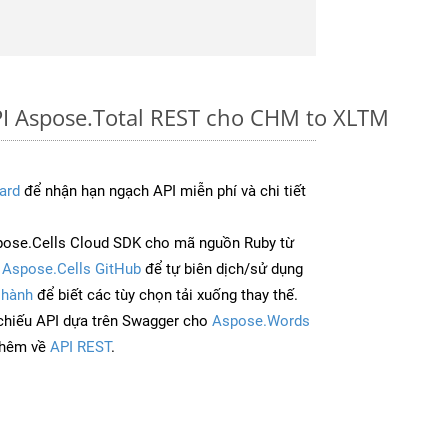
PI Aspose.Total REST cho CHM to XLTM
ard
để nhận hạn ngạch API miễn phí và chi tiết
pose.Cells Cloud SDK cho mã nguồn Ruby từ
à
Aspose.Cells GitHub
để tự biên dịch/sử dụng
 hành
để biết các tùy chọn tải xuống thay thế.
chiếu API dựa trên Swagger cho
Aspose.Words
thêm về
API REST
.