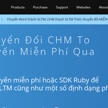
Products
Purchase
Support
Websites
About
Chuyển Word thành XLTM, CHM thành XLTM Trình chuyển đổi MIỄN
yển Đổi CHM To
yến Miễn Phí Qua
uyến miễn phí hoặc SDK Ruby để
LTM cũng như một số định dạng p