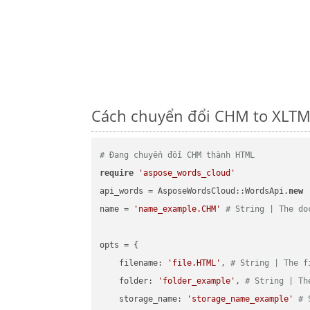
Cách chuyển đổi CHM to XLTM 
# Đang chuyển đổi CHM thành HTML
require
'aspose_words_cloud'
api_words = AsposeWordsCloud::WordsApi.
new
name = 
'name_example.CHM'
# String | The do
opts = { 

    filename: 
'file.HTML'
, 
# String | The f
    folder: 
'folder_example'
, 
# String | Th
    storage_name: 
'storage_name_example'
# 