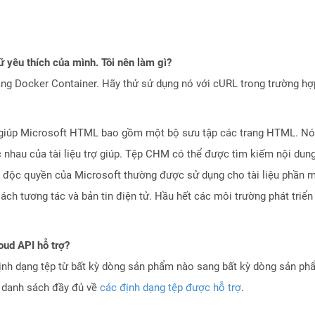
 yêu thích của mình. Tôi nên làm gì?
ng Docker Container. Hãy thử sử dụng nó với cURL trong trường h
ợ giúp Microsoft HTML bao gồm một bộ sưu tập các trang HTML. Nó
 nhau của tài liệu trợ giúp. Tệp CHM có thể được tìm kiếm nội dun
ến độc quyền của Microsoft thường được sử dụng cho tài liệu phần 
h tương tác và bản tin điện tử. Hầu hết các môi trường phát triển 
oud API hỗ trợ?
ịnh dạng tệp từ bất kỳ dòng sản phẩm nào sang bất kỳ dòng sản ph
a danh sách đầy đủ về
các định dạng tệp được hỗ trợ
.