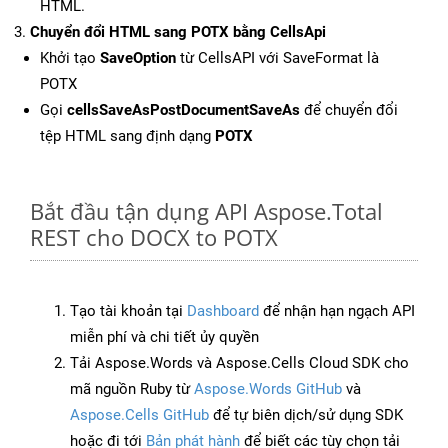
HTML.
Chuyển đổi HTML sang POTX bằng CellsApi
Khởi tạo
SaveOption
từ CellsAPI với SaveFormat là
POTX
Gọi
cellsSaveAsPostDocumentSaveAs
để chuyển đổi
tệp HTML sang định dạng
POTX
Bắt đầu tận dụng API Aspose.Total
REST cho DOCX to POTX
Tạo tài khoản tại
Dashboard
để nhận hạn ngạch API
miễn phí và chi tiết ủy quyền
Tải Aspose.Words và Aspose.Cells Cloud SDK cho
mã nguồn Ruby từ
Aspose.Words GitHub
và
Aspose.Cells GitHub
để tự biên dịch/sử dụng SDK
hoặc đi tới
Bản phát hành
để biết các tùy chọn tải