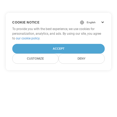
COOKIE NOTICE
To provide you with the best experience, we use cookies for
personalization, analytics, and ads. By using our site, you agree
to
our cookie policy
.
ACCEPT
CUSTOMIZE
DENY
Tùy chọn chuyển đổi Word khác
Chuyển đổi DOCX thành DOC
DOC:
Microsoft Word Binary Format