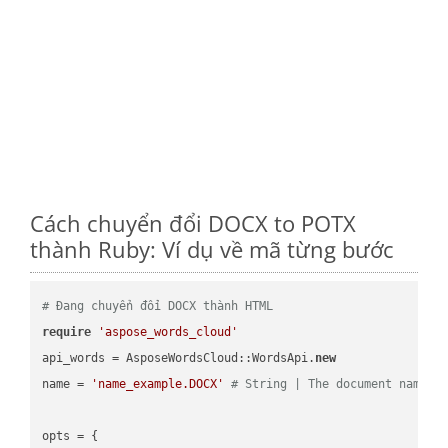
Cách chuyển đổi DOCX to POTX
thành Ruby: Ví dụ về mã từng bước
# Đang chuyển đổi DOCX thành HTML
require
'aspose_words_cloud'
api_words = AsposeWordsCloud::WordsApi.
new
name = 
'name_example.DOCX'
# String | The document name.
opts = { 
