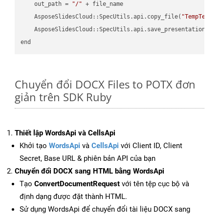
    out_path = 
"/"
 + file_name

    AsposeSlidesCloud::SpecUtils.api.copy_file(
"TempTests
    AsposeSlidesCloud::SpecUtils.api.save_presentation(fi
Chuyển đổi DOCX Files to POTX đơn
giản trên SDK Ruby
Thiết lập WordsApi và CellsApi
Khởi tạo
WordsApi
và
CellsApi
với Client ID, Client
Secret, Base URL & phiên bản API của bạn
Chuyển đổi DOCX sang HTML bằng WordsApi
Tạo
ConvertDocumentRequest
với tên tệp cục bộ và
định dạng được đặt thành HTML.
Sử dụng WordsApi để chuyển đổi tài liệu DOCX sang