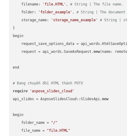
    filename: 
'file.HTML'
, 
# String | The file name.
    folder: 
'folder_example'
, 
# String | The document fol
    storage_name: 
'storage_name_example'
# String | stora
}

begin

    request_save_options_data = api_words.HtmlSaveOptions
    request = api_words.SaveAsRequest.
new
(name: remote_nam
end

# Đang chuyển đổi HTML thành POTX
require
'aspose_slides_cloud'
api_slides = AsposeSlidesCloud::SlidesApi.
new
begin

    folder_name = 
"/"
    file_name = 
"file.HTML"