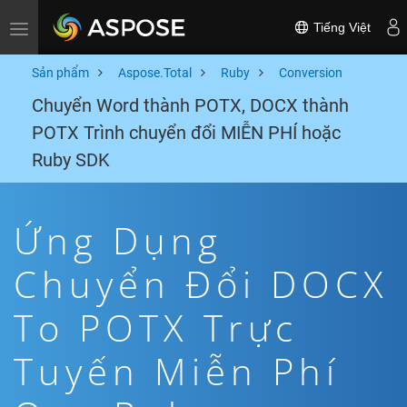
Tiếng Việt
Toggle navigation
Sản phẩm
Aspose.Total
Ruby
Conversion
Chuyển Word thành POTX, DOCX thành
POTX Trình chuyển đổi MIỄN PHÍ hoặc
Ruby SDK
Ứng Dụng
Chuyển Đổi DOCX
To POTX Trực
Tuyến Miễn Phí