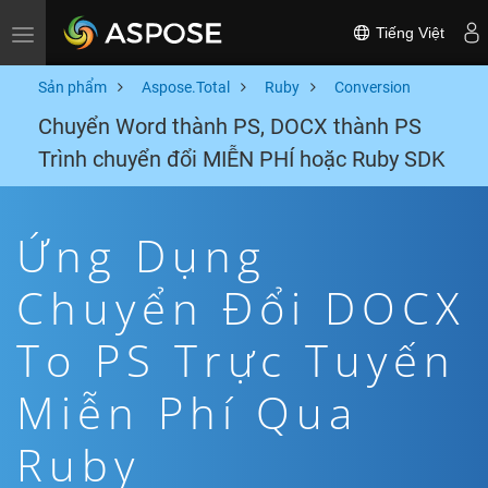
Tiếng Việt
Toggle navigation
Sản phẩm
Aspose.Total
Ruby
Conversion
Chuyển Word thành PS, DOCX thành PS
Trình chuyển đổi MIỄN PHÍ hoặc Ruby SDK
Ứng Dụng
Chuyển Đổi DOCX
To PS Trực Tuyến
Miễn Phí Qua
Ruby