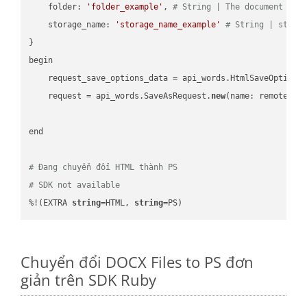
    folder: 
'folder_example'
, 
# String | The document fol
    storage_name: 
'storage_name_example'
# String | stora
}

begin

    request_save_options_data = api_words.HtmlSaveOptions
    request = api_words.SaveAsRequest.
new
(name: remote_nam
end

# Đang chuyển đổi HTML thành PS
# SDK not available
%!(EXTRA 
string
=HTML, 
string
=PS)
Chuyển đổi DOCX Files to PS đơn
giản trên SDK Ruby