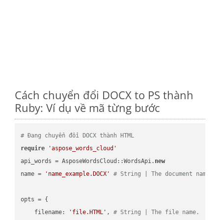
Cách chuyển đổi DOCX to PS thành
Ruby: Ví dụ về mã từng bước
# Đang chuyển đổi DOCX thành HTML
require
'aspose_words_cloud'
api_words = AsposeWordsCloud::WordsApi.
new
name = 
'name_example.DOCX'
# String | The document name.
opts = { 

    filename: 
'file.HTML'
, 
# String | The file name.