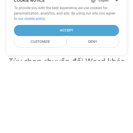
COOKIE NOTICE
To provide you with the best experience, we use cookies for
personalization, analytics, and ads. By using our site, you agree
to
our cookie policy
.
ACCEPT
CUSTOMIZE
DENY
Tùy chọn chuyển đổi Word khác
Chuyển đổi DOCX thành DOC
DOC:
Microsoft Word Binary Format
Chuyển đổi DOCX thành DOT
DOT:
Microsoft Word Template Files
Chuyển đổi DOCX thành DOCM
DOCM:
Microsoft Word 2007 Marco File