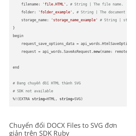
    filename: 
'file.HTML'
, 
# String | The file name.
    folder: 
'folder_example'
, 
# String | The document fol
    storage_name: 
'storage_name_example'
# String | stora
}

begin

    request_save_options_data = api_words.HtmlSaveOptions
    request = api_words.SaveAsRequest.
new
(name: remote_nam
end

# Đang chuyển đổi HTML thành SVG
# SDK not available
%!(EXTRA 
string
=HTML, 
string
=SVG)
Chuyển đổi DOCX Files to SVG đơn
giản trên SDK Ruby