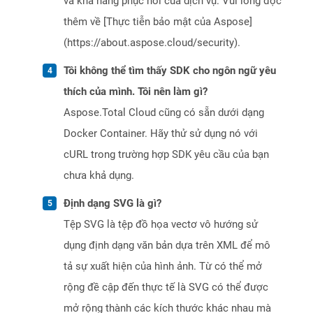
và khả năng phục hồi của dịch vụ. Vui lòng đọc
thêm về [Thực tiễn bảo mật của Aspose]
(https://about.aspose.cloud/security).
Tôi không thể tìm thấy SDK cho ngôn ngữ yêu
thích của mình. Tôi nên làm gì?
Aspose.Total Cloud cũng có sẵn dưới dạng
Docker Container. Hãy thử sử dụng nó với
cURL trong trường hợp SDK yêu cầu của bạn
chưa khả dụng.
Định dạng SVG là gì?
Tệp SVG là tệp đồ họa vectơ vô hướng sử
dụng định dạng văn bản dựa trên XML để mô
tả sự xuất hiện của hình ảnh. Từ có thể mở
rộng đề cập đến thực tế là SVG có thể được
mở rộng thành các kích thước khác nhau mà