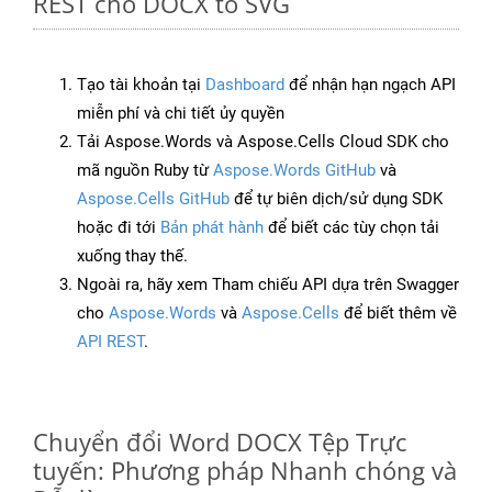
REST cho DOCX to SVG
Tạo tài khoản tại
Dashboard
để nhận hạn ngạch API
miễn phí và chi tiết ủy quyền
Tải Aspose.Words và Aspose.Cells Cloud SDK cho
mã nguồn Ruby từ
Aspose.Words GitHub
và
Aspose.Cells GitHub
để tự biên dịch/sử dụng SDK
hoặc đi tới
Bản phát hành
để biết các tùy chọn tải
xuống thay thế.
Ngoài ra, hãy xem Tham chiếu API dựa trên Swagger
cho
Aspose.Words
và
Aspose.Cells
để biết thêm về
API REST
.
Chuyển đổi Word DOCX Tệp Trực
tuyến: Phương pháp Nhanh chóng và