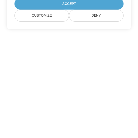
ACCEPT
CUSTOMIZE
DENY
Tùy chọn chuyển đổi Word khác
Chuyển đổi DOCX thành DOC
DOC:
Microsoft Word Binary Format
Chuyển đổi DOCX thành DOT
DOT:
Microsoft Word Template Files
Chuyển đổi DOCX thành DOCM
DOCM:
Microsoft Word 2007 Marco File
Chuyển đổi DOCX thành DOTX