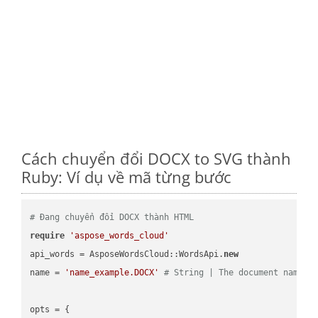
Cách chuyển đổi DOCX to SVG thành
Ruby: Ví dụ về mã từng bước
# Đang chuyển đổi DOCX thành HTML
require
'aspose_words_cloud'
api_words = AsposeWordsCloud::WordsApi.
new
name = 
'name_example.DOCX'
# String | The document name.
opts = { 
