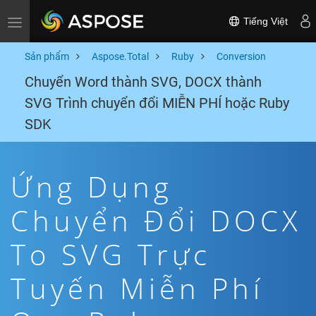
Tiếng Việt
Toggle navigation
Sản phẩm
Aspose.Total
Ruby
Conversion
Chuyển Word thành SVG, DOCX thành
SVG Trình chuyển đổi MIỄN PHÍ hoặc Ruby
SDK
Ứng Dụng
Chuyển Đổi DOCX
To SVG Trực
Tuyến Miễn Phí