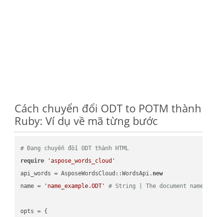
Cách chuyển đổi ODT to POTM thành
Ruby: Ví dụ về mã từng bước
# Đang chuyển đổi ODT thành HTML
require
'aspose_words_cloud'
api_words = AsposeWordsCloud::WordsApi.
new
name = 
'name_example.ODT'
# String | The document name.
opts = { 
