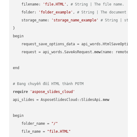
    filename: 
'file.HTML'
, 
# String | The file name.
    folder: 
'folder_example'
, 
# String | The document fol
    storage_name: 
'storage_name_example'
# String | stora
}

begin

    request_save_options_data = api_words.HtmlSaveOptions
    request = api_words.SaveAsRequest.
new
(name: remote_nam
end

# Đang chuyển đổi HTML thành POTM
require
'aspose_slides_cloud'
api_slides = AsposeSlidesCloud::SlidesApi.
new
begin

    folder_name = 
"/"
    file_name = 
"file.HTML"