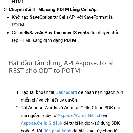
HTML.
Chuyển đổi HTML sang POTM bằng CellsApi
Khởi tạo
SaveOption
từ CellsAPI với SaveFormat là
POTM
Gọi
cellsSaveAsPostDocumentSaveAs
để chuyển đổi
tệp HTML sang định dạng
POTM
Bắt đầu tận dụng API Aspose.Total
REST cho ODT to POTM
Tạo tài khoản tại
Dashboard
để nhận hạn ngạch API
miễn phí và chi tiết ủy quyền
Tải Aspose.Words và Aspose.Cells Cloud SDK cho
mã nguồn Ruby từ
Aspose.Words GitHub
và
Aspose.Cells GitHub
để tự biên dịch/sử dụng SDK
hoặc đi tới
Bản phát hành
để biết các tùy chọn tải