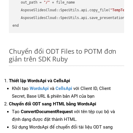
    out_path = 
"/"
 + file_name

    AsposeSlidesCloud::SpecUtils.api.copy_file(
"TempTests
    AsposeSlidesCloud::SpecUtils.api.save_presentation(fi
Chuyển đổi ODT Files to POTM đơn
giản trên SDK Ruby
Thiết lập WordsApi và CellsApi
Khởi tạo
WordsApi
và
CellsApi
với Client ID, Client
Secret, Base URL & phiên bản API của bạn
Chuyển đổi ODT sang HTML bằng WordsApi
Tạo
ConvertDocumentRequest
với tên tệp cục bộ và
định dạng được đặt thành HTML.
Sử dụng WordsApi để chuyển đổi tài liệu ODT sang