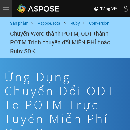
Tiếng Việt
Toggle navigation
Sản phẩm
Aspose.Total
Ruby
Conversion
Chuyển Word thành POTM, ODT thành
POTM Trình chuyển đổi MIỄN PHÍ hoặc
Ruby SDK
Ứng Dụng
Chuyển Đổi ODT
To POTM Trực
Tuyến Miễn Phí