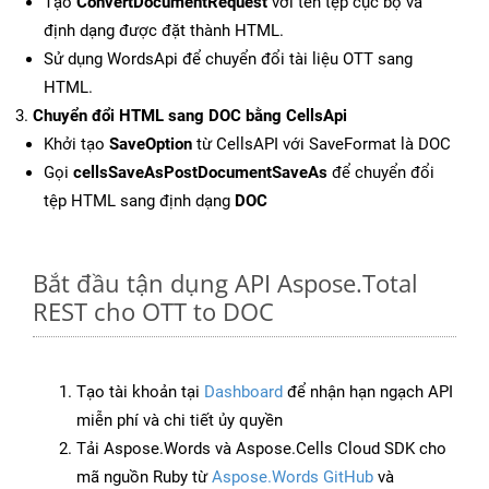
Tạo
ConvertDocumentRequest
với tên tệp cục bộ và
định dạng được đặt thành HTML.
Sử dụng WordsApi để chuyển đổi tài liệu OTT sang
HTML.
Chuyển đổi HTML sang DOC bằng CellsApi
Khởi tạo
SaveOption
từ CellsAPI với SaveFormat là DOC
Gọi
cellsSaveAsPostDocumentSaveAs
để chuyển đổi
tệp HTML sang định dạng
DOC
Bắt đầu tận dụng API Aspose.Total
REST cho OTT to DOC
Tạo tài khoản tại
Dashboard
để nhận hạn ngạch API
miễn phí và chi tiết ủy quyền
Tải Aspose.Words và Aspose.Cells Cloud SDK cho
mã nguồn Ruby từ
Aspose.Words GitHub
và