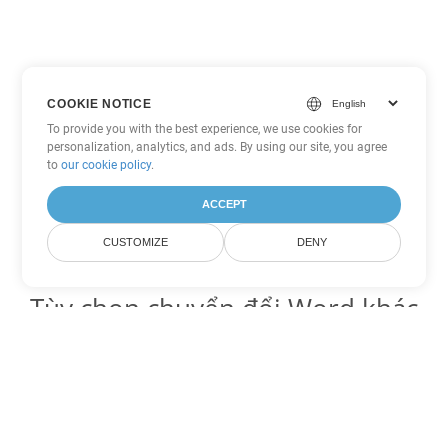
COOKIE NOTICE
To provide you with the best experience, we use cookies for
personalization, analytics, and ads. By using our site, you agree
to
our cookie policy
.
ACCEPT
CUSTOMIZE
DENY
Tùy chọn chuyển đổi Word khác
Chuyển đổi OTT thành DOC
DOC:
Microsoft Word Binary Format
Chuyển đổi OTT thành DOT