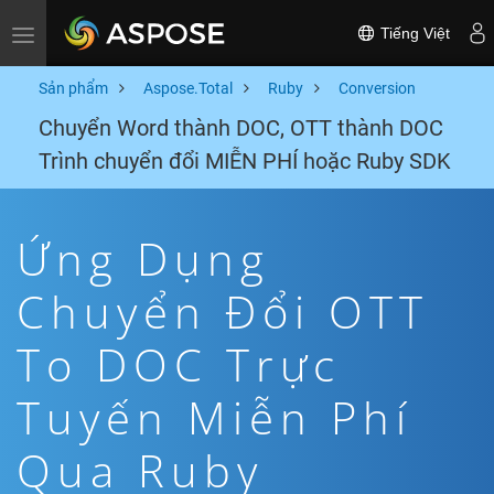
Tiếng Việt
Toggle navigation
Sản phẩm
Aspose.Total
Ruby
Conversion
Chuyển Word thành DOC, OTT thành DOC
Trình chuyển đổi MIỄN PHÍ hoặc Ruby SDK
Ứng Dụng
Chuyển Đổi OTT
To DOC Trực
Tuyến Miễn Phí
Qua Ruby