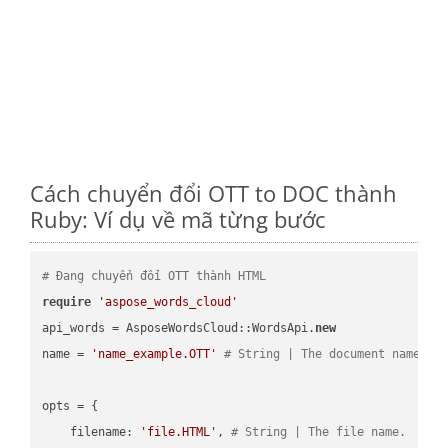
Cách chuyển đổi OTT to DOC thành
Ruby: Ví dụ về mã từng bước
# Đang chuyển đổi OTT thành HTML
require
'aspose_words_cloud'
api_words = AsposeWordsCloud::WordsApi.
new
name = 
'name_example.OTT'
# String | The document name.
opts = { 

    filename: 
'file.HTML'
, 
# String | The file name.