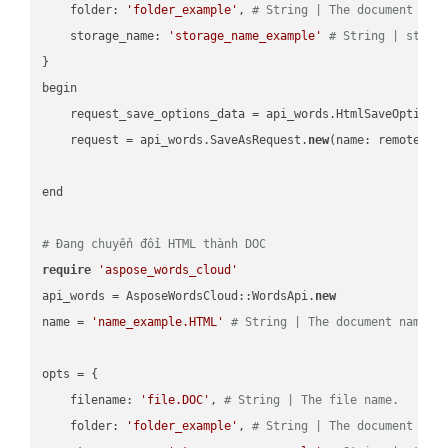
    folder: 
'folder_example'
, 
# String | The document fol
    storage_name: 
'storage_name_example'
# String | stora
}

begin

    request_save_options_data = api_words.HtmlSaveOptions
    request = api_words.SaveAsRequest.
new
(name: remote_nam
end

# Đang chuyển đổi HTML thành DOC
require
'aspose_words_cloud'
api_words = AsposeWordsCloud::WordsApi.
new
name = 
'name_example.HTML'
# String | The document name.
opts = { 

    filename: 
'file.DOC'
, 
# String | The file name.
    folder: 
'folder_example'
, 
# String | The document fol