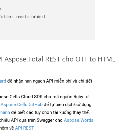


older: remote_folder)   

I Aspose.Total REST cho OTT to HTML
ard
để nhận hạn ngạch API miễn phí và chi tiết
pose.Cells Cloud SDK cho mã nguồn Ruby từ
à
Aspose.Cells GitHub
để tự biên dịch/sử dụng
 hành
để biết các tùy chọn tải xuống thay thế.
chiếu API dựa trên Swagger cho
Aspose.Words
thêm về
API REST
.