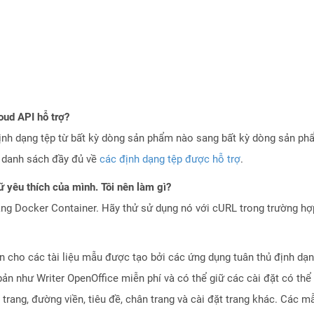
oud API hỗ trợ?
ịnh dạng tệp từ bất kỳ dòng sản phẩm nào sang bất kỳ dòng sản ph
a danh sách đầy đủ về
các định dạng tệp được hỗ trợ
.
 yêu thích của mình. Tôi nên làm gì?
ng Docker Container. Hãy thử sử dụng nó với cURL trong trường h
iện cho các tài liệu mẫu được tạo bởi các ứng dụng tuân thủ định 
ản như Writer OpenOffice miễn phí và có thể giữ các cài đặt có thể
trang, đường viền, tiêu đề, chân trang và cài đặt trang khác. Các m