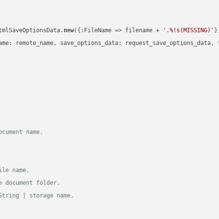
tmlSaveOptionsData.
new
({:FileName => filename + 
'.%!s(MISSING)'
})
ame: remote_name, save_options_data: request_save_options_data, f
ocument name.
ile name.
e document folder.
String | storage name.