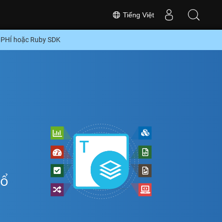
Tiếng Việt
 PHÍ hoặc Ruby SDK
hổ