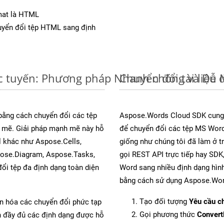
mat là HTML
yển đổi tệp HTML sang định
c tuyến: Phương pháp Nhanh chóng và Dễ 
Chuyển đổi tài liệ
 bằng cách chuyển đổi các tệp
Aspose.Words Cloud SDK cung 
mẽ. Giải pháp mạnh mẽ này hỗ
để chuyển đổi các tệp MS Word
l khác như Aspose.Cells,
giống như chúng tôi đã làm ở t
pose.Diagram, Aspose.Tasks,
gọi REST API trực tiếp hay SDK,
i tệp đa định dạng toàn diện
Word sang nhiều định dạng hình
bằng cách sử dụng Aspose.Wor
Tạo đối tượng
Yêu cầu ch
ản hóa các chuyển đổi phức tạp
Gọi phương thức
Conver
ch đầy đủ các định dạng được hỗ