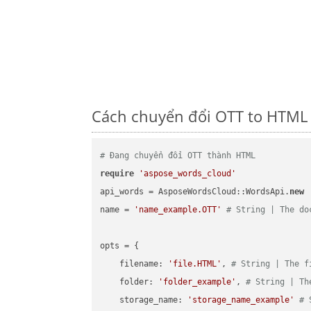
Cách chuyển đổi OTT to HTML 
# Đang chuyển đổi OTT thành HTML
require
'aspose_words_cloud'
api_words = AsposeWordsCloud::WordsApi.
new
name = 
'name_example.OTT'
# String | The do
opts = { 

    filename: 
'file.HTML'
, 
# String | The f
    folder: 
'folder_example'
, 
# String | Th
    storage_name: 
'storage_name_example'
# 