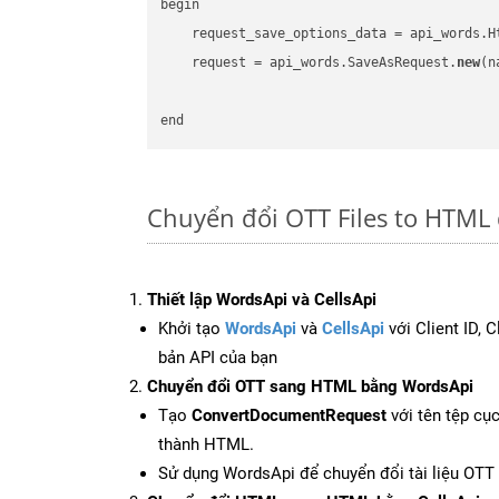
begin

    request_save_options_data = api_words.H
    request = api_words.SaveAsRequest.
new
(n
Chuyển đổi OTT Files to HTML
Thiết lập WordsApi và CellsApi
Khởi tạo
WordsApi
và
CellsApi
với Client ID, 
bản API của bạn
Chuyển đổi OTT sang HTML bằng WordsApi
Tạo
ConvertDocumentRequest
với tên tệp cụ
thành HTML.
Sử dụng WordsApi để chuyển đổi tài liệu OT