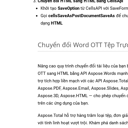
Chuyển đổi HTML sang HTML bằng CellsApi
Khởi tạo
SaveOption
từ CellsAPI với SaveFor
Gọi
cellsSaveAsPostDocumentSaveAs
để chu
dạng
HTML
Chuyển đổi Word OTT Tệp Trự
Nâng cao quy trình chuyển đổi tài liệu của bạn
OTT sang HTML bằng API Aspose.Words mạnh 
trợ tích hợp liền mạch với các API Aspose.Tota
Aspose.PDF, Aspose.Email, Aspose.Slides, As
Aspose.3D, Aspose.HTML — cho phép chuyển đổ
trên các ứng dụng của bạn.
Aspose.Total hỗ trợ hàng trăm loại tệp, đơn gi
với tính linh hoạt vượt trội. Khám phá danh sá