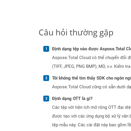
Câu hỏi thường gặp
Định dạng tệp nào được Aspose.Total Cl
Aspose.Total Cloud có thể chuyển đổi đ
(TIFF, JPEG, PNG BMP), MD, v.v. Kiểm tr
Tôi không thể tìm thấy SDK cho ngôn ngữ
Aspose.Total Cloud cũng có sẵn dưới dạ
Định dạng OTT là gì?
Các tệp với tiện ích mở rộng OTT đại d
được tạo với các ứng dụng bộ xử lý văn b
tệp mẫu này. Các cài đặt này bao gồm lề 