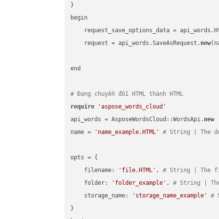
}

begin

    request_save_options_data = api_words.H
    request = api_words.SaveAsRequest.
new
(n
end

# Đang chuyển đổi HTML thành HTML
require
'aspose_words_cloud'
api_words = AsposeWordsCloud::WordsApi.
new
name = 
'name_example.HTML'
# String | The d
opts = { 

    filename: 
'file.HTML'
, 
# String | The f
    folder: 
'folder_example'
, 
# String | Th
    storage_name: 
'storage_name_example'
# 
}
