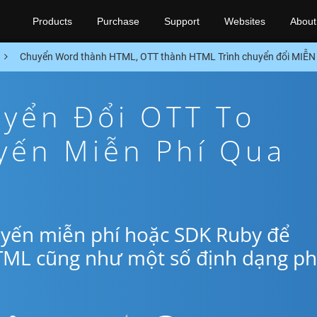
Products
Purchase
Support
Websites
About
Chuyển Word thành HTML, OTT thành HTML Trình chuyển đổi MIỄN
yển Đổi OTT To
yến Miễn Phí Qua
uyến miễn phí hoặc SDK Ruby để
TML cũng như một số định dạng p