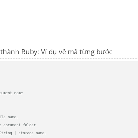
thành Ruby: Ví dụ về mã từng bước
cument name.
ile name.
e document folder.
String | storage name.