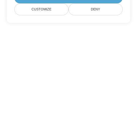
CUSTOMIZE
DENY
Tùy chọn chuyển đổi Word khác
Chuyển đổi PDF thành DOC
DOC:
Microsoft Word Binary Format
Chuyển đổi PDF thành DOT
DOT:
Microsoft Word Template Files
Chuyển đổi PDF thành DOCX
DOCX:
Office 2007+ Word Document
Chuyển đổi PDF thành DOCM
DOCM:
Microsoft Word 2007 Marco File