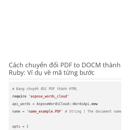
Cách chuyển đổi PDF to DOCM thành
Ruby: Ví dụ về mã từng bước
# Đang chuyển đổi PDF thành HTML
require
'aspose_words_cloud'
api_words = AsposeWordsCloud::WordsApi.
new
name = 
'name_example.PDF'
# String | The document name.
opts = { 
