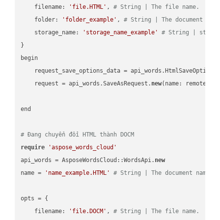
    filename: 
'file.HTML'
, 
# String | The file name.
    folder: 
'folder_example'
, 
# String | The document fol
    storage_name: 
'storage_name_example'
# String | stora
}

begin

    request_save_options_data = api_words.HtmlSaveOptions
    request = api_words.SaveAsRequest.
new
(name: remote_nam
end

# Đang chuyển đổi HTML thành DOCM
require
'aspose_words_cloud'
api_words = AsposeWordsCloud::WordsApi.
new
name = 
'name_example.HTML'
# String | The document name.
opts = { 

    filename: 
'file.DOCM'
, 
# String | The file name.