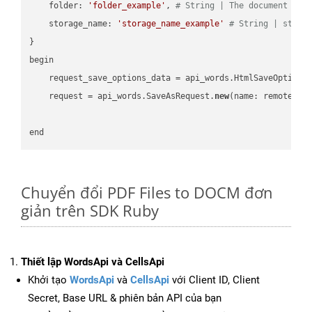
    folder: 
'folder_example'
, 
# String | The document fol
    storage_name: 
'storage_name_example'
# String | stora
}

begin

    request_save_options_data = api_words.HtmlSaveOptions
    request = api_words.SaveAsRequest.
new
(name: remote_nam
Chuyển đổi PDF Files to DOCM đơn
giản trên SDK Ruby
Thiết lập WordsApi và CellsApi
Khởi tạo
WordsApi
và
CellsApi
với Client ID, Client
Secret, Base URL & phiên bản API của bạn