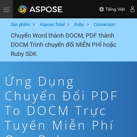
Tiếng Việt
Toggle navigation
Sản phẩm
Aspose.Total
Ruby
Conversion
Chuyển Word thành DOCM, PDF thành
DOCM Trình chuyển đổi MIỄN PHÍ hoặc
Ruby SDK
Ứng Dụng
Chuyển Đổi PDF
To DOCM Trực
Tuyến Miễn Phí