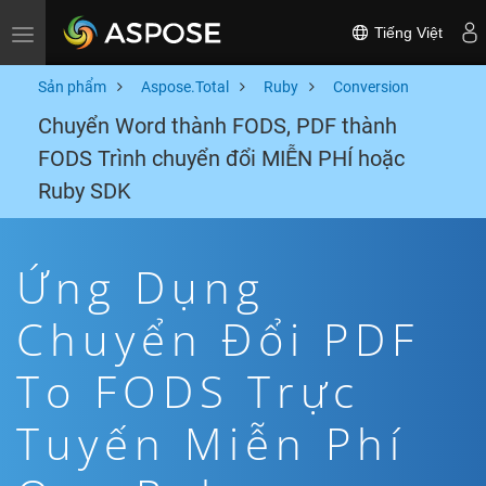
Tiếng Việt
Toggle navigation
Sản phẩm
Aspose.Total
Ruby
Conversion
Chuyển Word thành FODS, PDF thành
FODS Trình chuyển đổi MIỄN PHÍ hoặc
Ruby SDK
Ứng Dụng
Chuyển Đổi PDF
To FODS Trực
Tuyến Miễn Phí