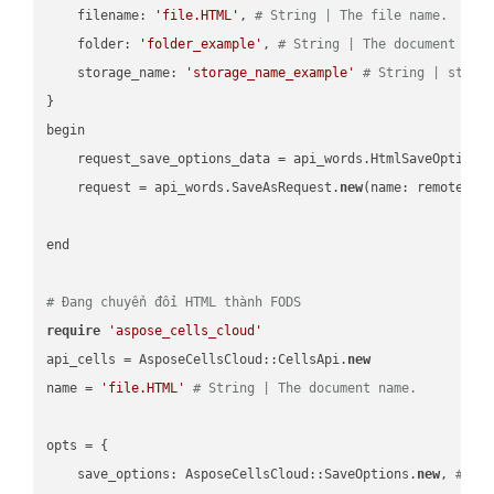
    filename: 
'file.HTML'
, 
# String | The file name.
    folder: 
'folder_example'
, 
# String | The document fol
    storage_name: 
'storage_name_example'
# String | stora
}

begin

    request_save_options_data = api_words.HtmlSaveOptions
    request = api_words.SaveAsRequest.
new
(name: remote_nam
end

# Đang chuyển đổi HTML thành FODS
require
'aspose_cells_cloud'
api_cells = AsposeCellsCloud::CellsApi.
new
name = 
'file.HTML'
# String | The document name.
opts = { 

    save_options: AsposeCellsCloud::SaveOptions.
new
, 
# Sa