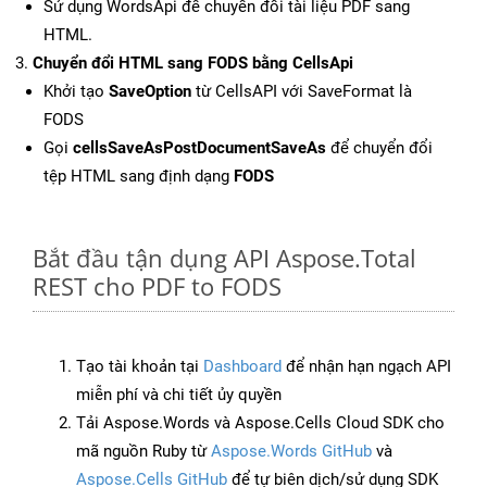
Sử dụng WordsApi để chuyển đổi tài liệu PDF sang
HTML.
Chuyển đổi HTML sang FODS bằng CellsApi
Khởi tạo
SaveOption
từ CellsAPI với SaveFormat là
FODS
Gọi
cellsSaveAsPostDocumentSaveAs
để chuyển đổi
tệp HTML sang định dạng
FODS
Bắt đầu tận dụng API Aspose.Total
REST cho PDF to FODS
Tạo tài khoản tại
Dashboard
để nhận hạn ngạch API
miễn phí và chi tiết ủy quyền
Tải Aspose.Words và Aspose.Cells Cloud SDK cho
mã nguồn Ruby từ
Aspose.Words GitHub
và
Aspose.Cells GitHub
để tự biên dịch/sử dụng SDK