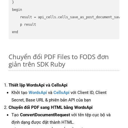
}

begin

    result = api_cells.cells_save_as_post_document_save_a
    p result

Chuyển đổi PDF Files to FODS đơn
giản trên SDK Ruby
Thiết lập WordsApi và CellsApi
Khởi tạo
WordsApi
và
CellsApi
với Client ID, Client
Secret, Base URL & phiên bản API của bạn
Chuyển đổi PDF sang HTML bằng WordsApi
Tạo
ConvertDocumentRequest
với tên tệp cục bộ và
định dạng được đặt thành HTML.