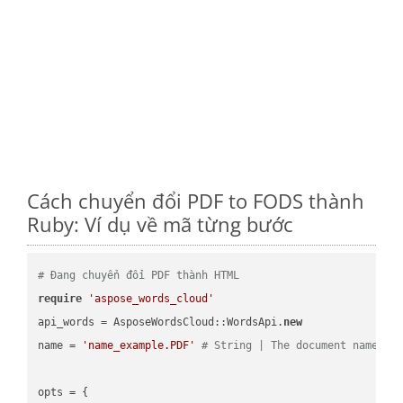
Cách chuyển đổi PDF to FODS thành
Ruby: Ví dụ về mã từng bước
# Đang chuyển đổi PDF thành HTML
require
'aspose_words_cloud'
api_words = AsposeWordsCloud::WordsApi.
new
name = 
'name_example.PDF'
# String | The document name.
opts = { 
