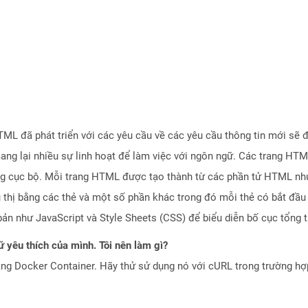
L đã phát triển với các yêu cầu về các yêu cầu thông tin mới sẽ 
ang lại nhiều sự linh hoạt để làm việc với ngôn ngữ. Các trang HT
ng cục bộ. Mỗi trang HTML được tạo thành từ các phần tử HTML như 
iểu thị bằng các thẻ và một số phần khác trong đó mỗi thẻ có bắt đầ
ản như JavaScript và Style Sheets (CSS) để biểu diễn bố cục tổng t
 yêu thích của mình. Tôi nên làm gì?
ng Docker Container. Hãy thử sử dụng nó với cURL trong trường h