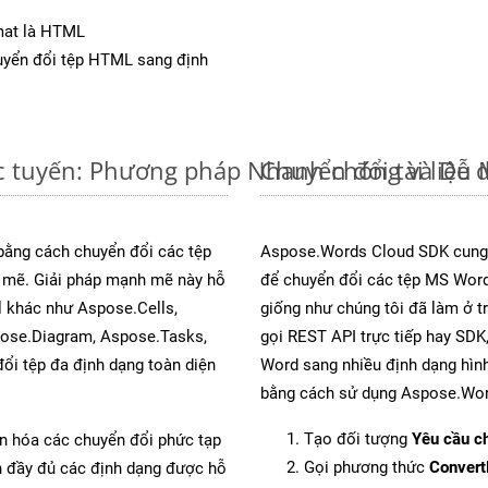
mat là HTML
yển đổi tệp HTML sang định
c tuyến: Phương pháp Nhanh chóng và Dễ 
Chuyển đổi tài liệ
 bằng cách chuyển đổi các tệp
Aspose.Words Cloud SDK cung 
mẽ. Giải pháp mạnh mẽ này hỗ
để chuyển đổi các tệp MS Word
l khác như Aspose.Cells,
giống như chúng tôi đã làm ở t
pose.Diagram, Aspose.Tasks,
gọi REST API trực tiếp hay SDK,
i tệp đa định dạng toàn diện
Word sang nhiều định dạng hình
bằng cách sử dụng Aspose.Wor
Tạo đối tượng
Yêu cầu ch
ản hóa các chuyển đổi phức tạp
Gọi phương thức
Conver
ch đầy đủ các định dạng được hỗ