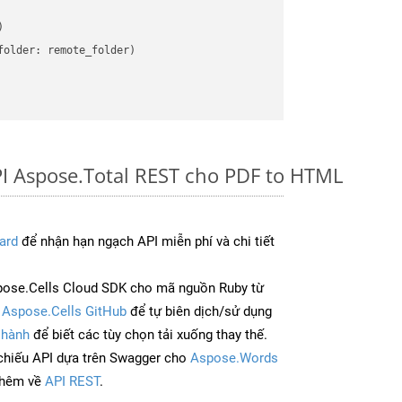


older: remote_folder)   

I Aspose.Total REST cho PDF to HTML
ard
để nhận hạn ngạch API miễn phí và chi tiết
pose.Cells Cloud SDK cho mã nguồn Ruby từ
à
Aspose.Cells GitHub
để tự biên dịch/sử dụng
 hành
để biết các tùy chọn tải xuống thay thế.
chiếu API dựa trên Swagger cho
Aspose.Words
thêm về
API REST
.