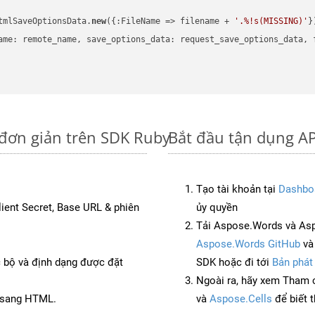
tmlSaveOptionsData.
new
({:FileName => filename + 
'.%!s(MISSING)'
})
ame: remote_name, save_options_data: request_save_options_data, f
 đơn giản trên SDK Ruby
Bắt đầu tận dụng AP
Tạo tài khoản tại
Dashbo
Client Secret, Base URL & phiên
ủy quyền
Tải Aspose.Words và As
Aspose.Words GitHub
v
c bộ và định dạng được đặt
SDK hoặc đi tới
Bản phát
Ngoài ra, hãy xem Tham 
F sang HTML.
và
Aspose.Cells
để biết 