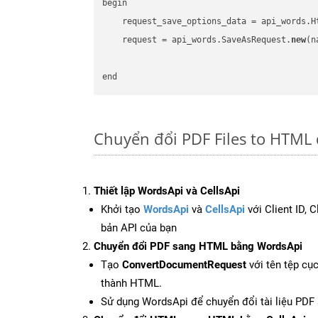
begin

    request_save_options_data = api_words.H
    request = api_words.SaveAsRequest.
new
(n
Chuyển đổi PDF Files to HTML
Thiết lập WordsApi và CellsApi
Khởi tạo
WordsApi
và
CellsApi
với Client ID, 
bản API của bạn
Chuyển đổi PDF sang HTML bằng WordsApi
Tạo
ConvertDocumentRequest
với tên tệp cụ
thành HTML.
Sử dụng WordsApi để chuyển đổi tài liệu PD