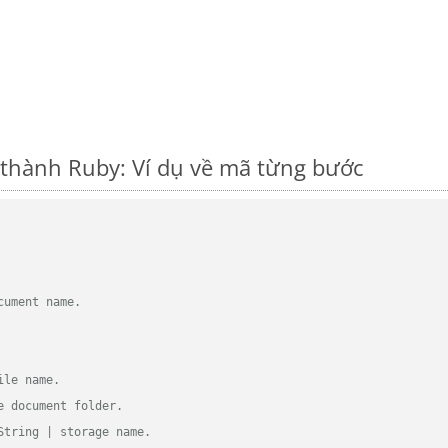
thành Ruby: Ví dụ về mã từng bước
cument name.
ile name.
e document folder.
String | storage name.