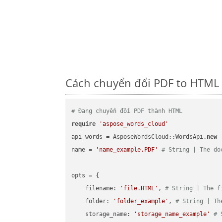
Cách chuyển đổi PDF to HTML 
# Đang chuyển đổi PDF thành HTML
require
'aspose_words_cloud'
api_words = AsposeWordsCloud::WordsApi.
new
name = 
'name_example.PDF'
# String | The do
opts = { 

    filename: 
'file.HTML'
, 
# String | The f
    folder: 
'folder_example'
, 
# String | Th
    storage_name: 
'storage_name_example'
# 