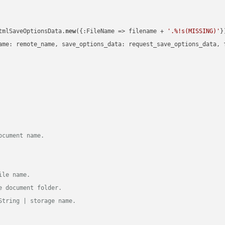
tmlSaveOptionsData.
new
({:FileName => filename + 
'.%!s(MISSING)'
})
ame: remote_name, save_options_data: request_save_options_data, f
ocument name.
ile name.
e document folder.
String | storage name.