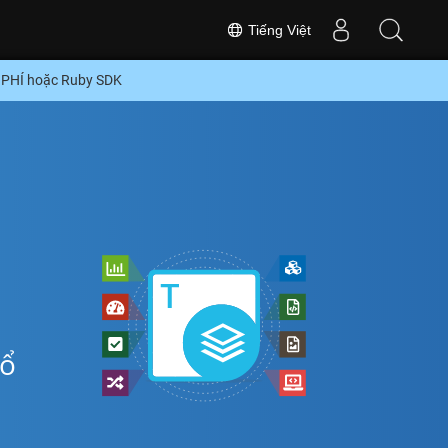
Tiếng Việt
 PHÍ hoặc Ruby SDK
hổ