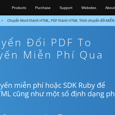
Products
Purchase
Support
Websites
About
Chuyển Word thành HTML, PDF thành HTML Trình chuyển đổi MIỄN
yển Đổi PDF To
yến Miễn Phí Qua
uyến miễn phí hoặc SDK Ruby để
TML cũng như một số định dạng p