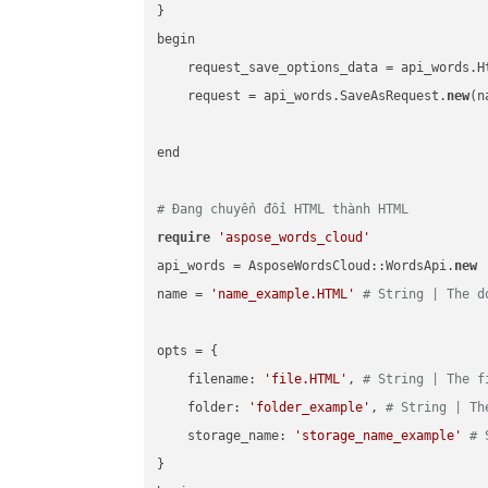
}

begin

    request_save_options_data = api_words.H
    request = api_words.SaveAsRequest.
new
(n
end

# Đang chuyển đổi HTML thành HTML
require
'aspose_words_cloud'
api_words = AsposeWordsCloud::WordsApi.
new
name = 
'name_example.HTML'
# String | The d
opts = { 

    filename: 
'file.HTML'
, 
# String | The f
    folder: 
'folder_example'
, 
# String | Th
    storage_name: 
'storage_name_example'
# 
}
