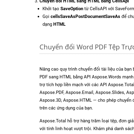
Chuyển đổi HTML sang HTML bằng CellsApi
Khởi tạo
SaveOption
từ CellsAPI với SaveFor
Gọi
cellsSaveAsPostDocumentSaveAs
để chu
dạng
HTML
Chuyển đổi Word PDF Tệp Trự
Nâng cao quy trình chuyển đổi tài liệu của bạn
PDF sang HTML bằng API Aspose.Words mạnh 
trợ tích hợp liền mạch với các API Aspose.Tota
Aspose.PDF, Aspose.Email, Aspose.Slides, As
Aspose.3D, Aspose.HTML — cho phép chuyển đổ
trên các ứng dụng của bạn.
Aspose.Total hỗ trợ hàng trăm loại tệp, đơn gi
với tính linh hoạt vượt trội. Khám phá danh sá