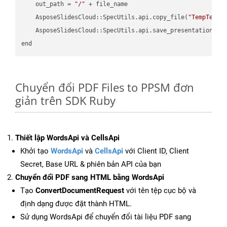
    out_path = 
"/"
 + file_name

    AsposeSlidesCloud::SpecUtils.api.copy_file(
"TempTests
    AsposeSlidesCloud::SpecUtils.api.save_presentation(fi
Chuyển đổi PDF Files to PPSM đơn
giản trên SDK Ruby
Thiết lập WordsApi và CellsApi
Khởi tạo
WordsApi
và
CellsApi
với Client ID, Client
Secret, Base URL & phiên bản API của bạn
Chuyển đổi PDF sang HTML bằng WordsApi
Tạo
ConvertDocumentRequest
với tên tệp cục bộ và
định dạng được đặt thành HTML.
Sử dụng WordsApi để chuyển đổi tài liệu PDF sang