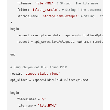
    filename: 
'file.HTML'
, 
# String | The file name.
    folder: 
'folder_example'
, 
# String | The document fol
    storage_name: 
'storage_name_example'
# String | stora
}

begin

    request_save_options_data = api_words.HtmlSaveOptions
    request = api_words.SaveAsRequest.
new
(name: remote_nam
end

# Đang chuyển đổi HTML thành PPSM
require
'aspose_slides_cloud'
api_slides = AsposeSlidesCloud::SlidesApi.
new
begin

    folder_name = 
"/"
    file_name = 
"file.HTML"