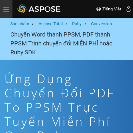
Tiếng Việt
Toggle navigation
Sản phẩm
Aspose.Total
Ruby
Conversion
Chuyển Word thành PPSM, PDF thành
PPSM Trình chuyển đổi MIỄN PHÍ hoặc
Ruby SDK
Ứng Dụng
Chuyển Đổi PDF
To PPSM Trực
Tuyến Miễn Phí