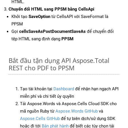
HTML.
Chuyển đổi HTML sang PPSM bằng CellsApi
Khởi tạo
SaveOption
từ CellsAPI với SaveFormat là
PPSM
Gọi
cellsSaveAsPostDocumentSaveAs
để chuyển đổi
tệp HTML sang định dạng
PPSM
Bắt đầu tận dụng API Aspose.Total
REST cho PDF to PPSM
Tạo tài khoản tại
Dashboard
để nhận hạn ngạch API
miễn phí và chi tiết ủy quyền
Tải Aspose.Words và Aspose.Cells Cloud SDK cho
mã nguồn Ruby từ
Aspose.Words GitHub
và
Aspose.Cells GitHub
để tự biên dịch/sử dụng SDK
hoặc đi tới
Bản phát hành
để biết các tùy chọn tải