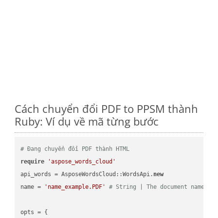
Cách chuyển đổi PDF to PPSM thành
Ruby: Ví dụ về mã từng bước
# Đang chuyển đổi PDF thành HTML
require
'aspose_words_cloud'
api_words = AsposeWordsCloud::WordsApi.
new
name = 
'name_example.PDF'
# String | The document name.
opts = { 
