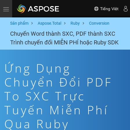
Tiếng Việt
Toggle navigation
Sản phẩm
Aspose.Total
Ruby
Conversion
Chuyển Word thành SXC, PDF thành SXC
Trình chuyển đổi MIỄN PHÍ hoặc Ruby SDK
Ứng Dụng
Chuyển Đổi PDF
To SXC Trực
Tuyến Miễn Phí
Qua Ruby