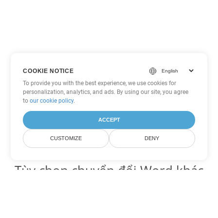
COOKIE NOTICE
To provide you with the best experience, we use cookies for
personalization, analytics, and ads. By using our site, you agree
to
our cookie policy
.
ACCEPT
CUSTOMIZE
DENY
Tùy chọn chuyển đổi Word khác
Chuyển đổi PDF thành DOC
DOC:
Microsoft Word Binary Format