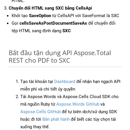
HTML.
Chuyển đổi HTML sang SXC bằng CellsApi
Khởi tạo
SaveOption
từ CellsAPI với SaveFormat là SXC
Gọi
cellsSaveAsPostDocumentSaveAs
để chuyển đổi
tệp HTML sang định dạng
SXC
Bắt đầu tận dụng API Aspose.Total
REST cho PDF to SXC
Tạo tài khoản tại
Dashboard
để nhận hạn ngạch API
miễn phí và chi tiết ủy quyền
Tải Aspose.Words và Aspose.Cells Cloud SDK cho
mã nguồn Ruby từ
Aspose.Words GitHub
và
Aspose.Cells GitHub
để tự biên dịch/sử dụng SDK
hoặc đi tới
Bản phát hành
để biết các tùy chọn tải
xuống thay thế.