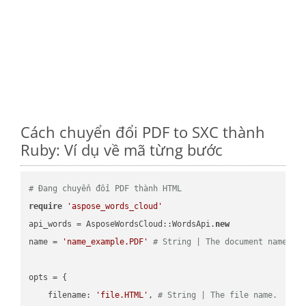
Cách chuyển đổi PDF to SXC thành
Ruby: Ví dụ về mã từng bước
# Đang chuyển đổi PDF thành HTML
require
'aspose_words_cloud'
api_words = AsposeWordsCloud::WordsApi.
new
name = 
'name_example.PDF'
# String | The document name.
opts = { 

    filename: 
'file.HTML'
, 
# String | The file name.