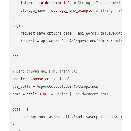
    folder: 
'folder_example'
, 
# String | The document fol
    storage_name: 
'storage_name_example'
# String | stora
}

begin

    request_save_options_data = api_words.HtmlSaveOptions
    request = api_words.SaveAsRequest.
new
(name: remote_nam
end

# Đang chuyển đổi HTML thành SXC
require
'aspose_cells_cloud'
api_cells = AsposeCellsCloud::CellsApi.
new
name = 
'file.HTML'
# String | The document name.
opts = { 

    save_options: AsposeCellsCloud::SaveOptions.
new
, 
# Sa
}
