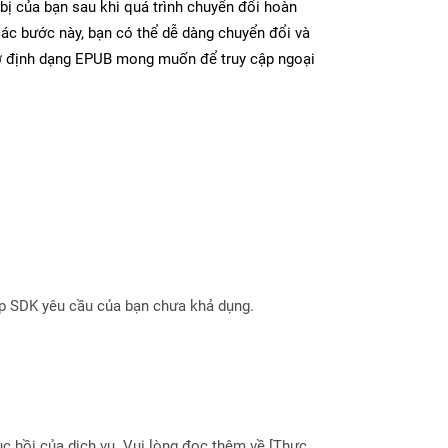
bị của bạn sau khi quá trình chuyển đổi hoàn
các bước này, bạn có thể dễ dàng chuyển đổi và
 ở định dạng EPUB mong muốn để truy cập ngoại
ợp SDK yêu cầu của bạn chưa khả dụng.
 hồi của dịch vụ. Vui lòng đọc thêm về [Thực