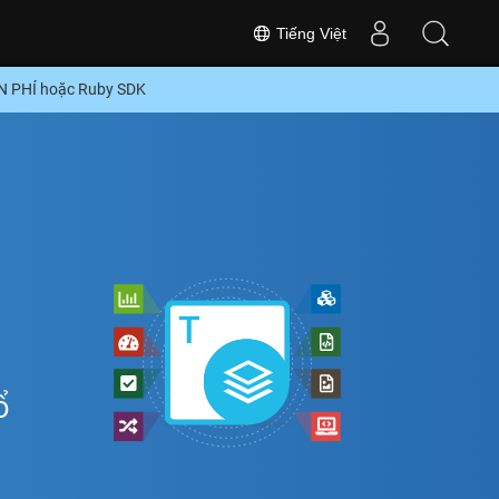
Tiếng Việt
ỄN PHÍ hoặc Ruby SDK
ổ