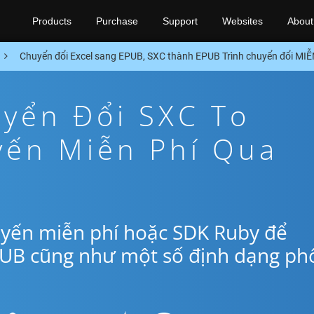
Products
Purchase
Support
Websites
About
Chuyển đổi Excel sang EPUB, SXC thành EPUB Trình chuyển đổi MI
yển Đổi SXC To
yến Miễn Phí Qua
uyến miễn phí hoặc SDK Ruby để
PUB cũng như một số định dạng ph