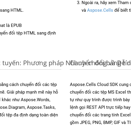
Ngoài ra, hãy xem Tham 
C sang HTML.
và
Aspose.Cells
để biết 
mat là EPUB
yển đổi tệp HTML sang định
c tuyến: Phương pháp Nhanh chóng và Dễ 
Chuyển đổi bảng tí
 bằng cách chuyển đổi các tệp
Aspose.Cells Cloud SDK cung c
ẽ. Giải pháp mạnh mẽ này hỗ
chuyển đổi các tệp MS Excel th
al khác như Aspose.Words,
tự như quy trình được trình bà
pose.Diagram, Aspose.Tasks,
lệnh gọi REST API trực tiếp ha
i tệp đa định dạng toàn diện
chuyển đổi các trang tính Exce
gồm JPEG, PNG, BMP, GIF và TI