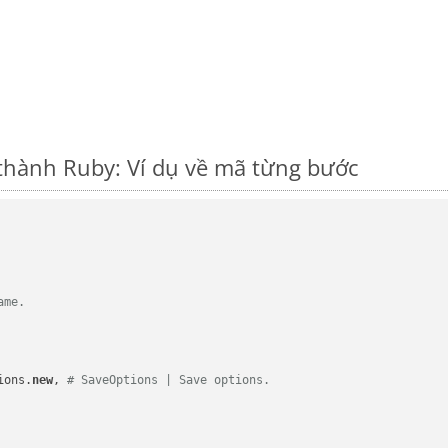
thành Ruby: Ví dụ về mã từng bước
ame.
ions.
new
, 
# SaveOptions | Save options.