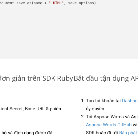
ocument_save_as(name + 
".HTML"
, save_options)

đơn giản trên SDK Ruby
Bắt đầu tận dụng AP
Tạo tài khoản tại
Dashbo
Client Secret, Base URL & phiên
ủy quyền
Tải Aspose.Words và As
Aspose.Words GitHub
v
c bộ và định dạng được đặt
SDK hoặc đi tới
Bản phát