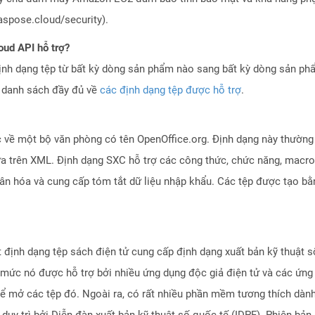
aspose.cloud/security).
oud API hỗ trợ?
ịnh dạng tệp từ bất kỳ dòng sản phẩm nào sang bất kỳ dòng sản ph
a danh sách đầy đủ về
các định dạng tệp được hỗ trợ
.
 về một bộ văn phòng có tên OpenOffice.org. Định dạng này thường 
ựa trên XML. Định dạng SXC hỗ trợ các công thức, chức năng, macro 
hân hóa và cung cấp tóm tắt dữ liệu nhập khẩu. Các tệp được tạo b
 định dạng tệp sách điện tử cung cấp định dạng xuất bản kỹ thuật s
n mức nó được hỗ trợ bởi nhiều ứng dụng độc giả điện tử và các ứ
ể mở các tệp đó. Ngoài ra, có rất nhiều phần mềm tương thích dành
duy trì bởi Diễn đàn xuất bản kỹ thuật số quốc tế (IDPF). Phiên 