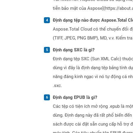
tiễn bảo mật của Aspose](https://about.
Định dạng tệp nào được Aspose.Total Cl
Aspose.Total Cloud có thể chuyển đổi đ
(TIFF, JPEG, PNG BMP), MD, v.v. Kiểm tr
Định dạng SXC là gì?
Định dạng tệp SXC (Sun XML Calc) thuộc
dùng vì đây là định dạng tệp bảng tính d
năng đáng kinh ngạc vì nó tự động cá n
.sxc.
Định dạng EPUB là gì?
Các tệp có tiện ích mở rộng .epub là một
dùng. Định dạng này đã rất phổ biến đế
sách được cài đặt sẵn cung cấp hỗ trợ đ
máy tính. Các tiêu chuẩn tệp EPUB được 