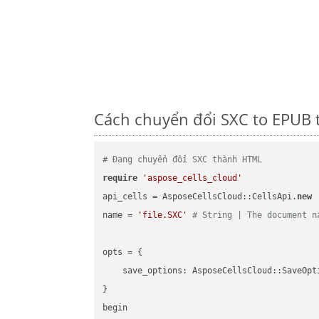
Cách chuyển đổi SXC to EPUB 
# Đang chuyển đổi SXC thành HTML
require
'aspose_cells_cloud'
api_cells = AsposeCellsCloud::CellsApi.
new
name = 
'file.SXC'
# String | The document n
opts = { 

    save_options: AsposeCellsCloud::SaveOpt
}

begin
