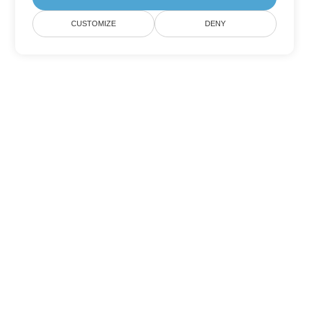
CUSTOMIZE
DENY
Tùy chọn chuyển đổi Excel khác
Chuyển đổi TSV thành DOC
DOC:
Microsoft Word Binary Format
Chuyển đổi TSV thành DOT
DOT:
Microsoft Word Template Files
Chuyển đổi TSV thành DOCX
DOCX:
Office 2007+ Word Document
Chuyển đổi TSV thành DOCM