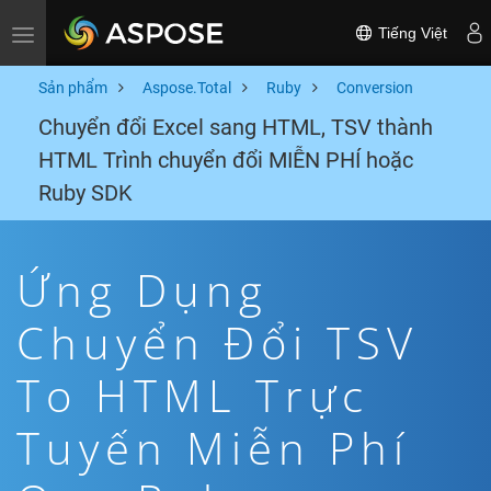
Tiếng Việt
Toggle navigation
Sản phẩm
Aspose.Total
Ruby
Conversion
Chuyển đổi Excel sang HTML, TSV thành
HTML Trình chuyển đổi MIỄN PHÍ hoặc
Ruby SDK
Ứng Dụng
Chuyển Đổi TSV
To HTML Trực
Tuyến Miễn Phí