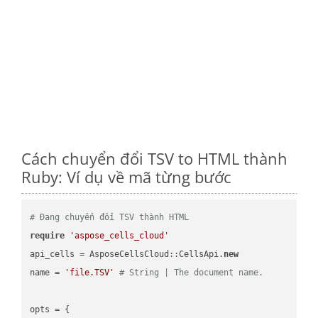
Cách chuyển đổi TSV to HTML thành
Ruby: Ví dụ về mã từng bước
# Đang chuyển đổi TSV thành HTML
require
'aspose_cells_cloud'
api_cells = AsposeCellsCloud::CellsApi.
new
name = 
'file.TSV'
# String | The document name.
opts = { 
