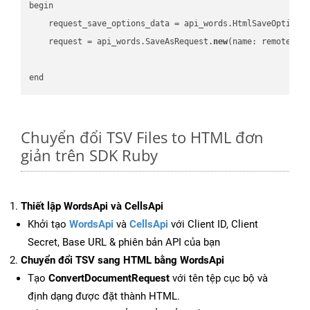
begin

    request_save_options_data = api_words.HtmlSaveOptions
    request = api_words.SaveAsRequest.
new
(name: remote_nam
Chuyển đổi TSV Files to HTML đơn
giản trên SDK Ruby
Thiết lập WordsApi và CellsApi
Khởi tạo
WordsApi
và
CellsApi
với Client ID, Client
Secret, Base URL & phiên bản API của bạn
Chuyển đổi TSV sang HTML bằng WordsApi
Tạo
ConvertDocumentRequest
với tên tệp cục bộ và
định dạng được đặt thành HTML.