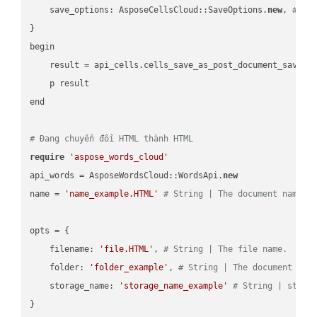
    save_options: AsposeCellsCloud::SaveOptions.
new
, 
# Sa
}

begin

    result = api_cells.cells_save_as_post_document_save_a
    p result

end

# Đang chuyển đổi HTML thành HTML
require
'aspose_words_cloud'
api_words = AsposeWordsCloud::WordsApi.
new
name = 
'name_example.HTML'
# String | The document name.
opts = { 

    filename: 
'file.HTML'
, 
# String | The file name.
    folder: 
'folder_example'
, 
# String | The document fol
    storage_name: 
'storage_name_example'
# String | stora
}
