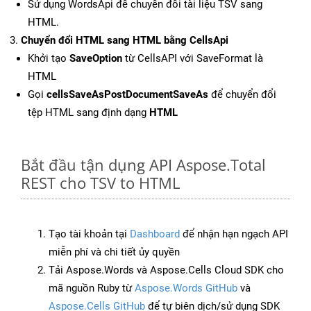
Sử dụng WordsApi để chuyển đổi tài liệu TSV sang
HTML.
Chuyển đổi HTML sang HTML bằng CellsApi
Khởi tạo
SaveOption
từ CellsAPI với SaveFormat là
HTML
Gọi
cellsSaveAsPostDocumentSaveAs
để chuyển đổi
tệp HTML sang định dạng
HTML
Bắt đầu tận dụng API Aspose.Total
REST cho TSV to HTML
Tạo tài khoản tại
Dashboard
để nhận hạn ngạch API
miễn phí và chi tiết ủy quyền
Tải Aspose.Words và Aspose.Cells Cloud SDK cho
mã nguồn Ruby từ
Aspose.Words GitHub
và
Aspose.Cells GitHub
để tự biên dịch/sử dụng SDK