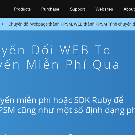
Products
Purchase
Support
Websites
About
Chuyển đổi Webpage thành PPSM, WEB thành PPSM Trình chuyển đ
yển Đổi WEB To
yến Miễn Phí Qua
uyến miễn phí hoặc SDK Ruby để
PSM cũng như một số định dạng p