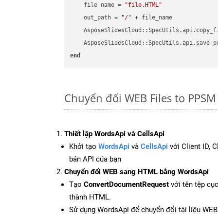
    file_name = 
"file.HTML"
    out_path = 
"/"
 + file_name

    AsposeSlidesCloud::SpecUtils.api.copy_f
    AsposeSlidesCloud::SpecUtils.api.save_p
end
Chuyển đổi WEB Files to PPSM
Thiết lập WordsApi và CellsApi
Khởi tạo
WordsApi
và
CellsApi
với Client ID, 
bản API của bạn
Chuyển đổi WEB sang HTML bằng WordsApi
Tạo
ConvertDocumentRequest
với tên tệp cụ
thành HTML.
Sử dụng WordsApi để chuyển đổi tài liệu WE