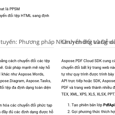
mat là PPSM
yển đổi tệp HTML sang định
 tuyến: Phương pháp Nhanh chóng và Dễ d
Chuyển đổi trang w
 bằng cách chuyển đổi các tệp
Aspose.PDF Cloud SDK cung cấ
. Giải pháp mạnh mẽ này hỗ
chuyển đổi bất kỳ trang web nà
al khác như Aspose.Words,
tự như quy trình được trình bà
spose.Diagram, Aspose.Tasks,
API trực tiếp hoặc SDK, Aspos
i tệp đa định dạng toàn diện
PDF và trang web thành nhiều 
TEX, XML, XPS, XLS, XLSX, PP
Tạo phiên bản lớp
PdfApi
ản hóa các chuyển đổi phức tạp
Gọi phương thức thích h
ch đầy đủ các định dạng được hỗ