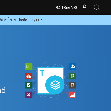
Tiếng Việt
ổi MIỄN PHÍ hoặc Ruby SDK
hổ