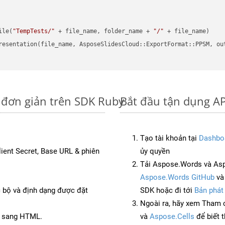
ile(
"TempTests/"
 + file_name, folder_name + 
"/"
 + file_name)

resentation(file_name, AsposeSlidesCloud::ExportFormat::PPSM, ou
 đơn giản trên SDK Ruby
Bắt đầu tận dụng A
Tạo tài khoản tại
Dashbo
Client Secret, Base URL & phiên
ủy quyền
Tải Aspose.Words và As
Aspose.Words GitHub
v
c bộ và định dạng được đặt
SDK hoặc đi tới
Bản phát
Ngoài ra, hãy xem Tham 
B sang HTML.
và
Aspose.Cells
để biết 