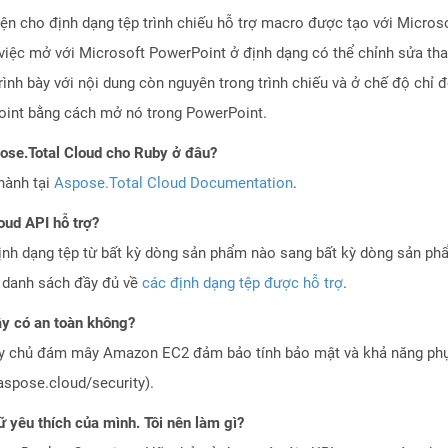
ện cho định dạng tệp trình chiếu hỗ trợ macro được tạo với Micros
iệc mở với Microsoft PowerPoint ở định dạng có thể chỉnh sửa thay 
 trình bày với nội dung còn nguyên trong trình chiếu và ở chế độ ch
oint bằng cách mở nó trong PowerPoint.
pose.Total Cloud cho Ruby ở đâu?
hành tại
Aspose.Total Cloud Documentation
.
oud API hỗ trợ?
ịnh dạng tệp từ bất kỳ dòng sản phẩm nào sang bất kỳ dòng sản ph
a danh sách đầy đủ về
các định dạng tệp được hỗ trợ
.
 có an toàn không?
áy chủ đám mây Amazon EC2 đảm bảo tính bảo mật và khả năng phục
aspose.cloud/security).
 yêu thích của mình. Tôi nên làm gì?