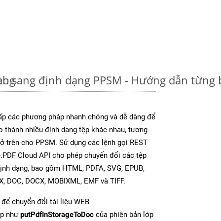
àng
eb sang định dạng PPSM - Hướng dẫn từng
p các phương pháp nhanh chóng và dễ dàng để
o thành nhiều định dạng tệp khác nhau, tương
y ở trên cho PPSM. Sử dụng các lệnh gọi REST
e.PDF Cloud API cho phép chuyển đổi các tệp
định dạng, bao gồm HTML, PDFA, SVG, EPUB,
TX, DOC, DOCX, MOBIXML, EMF và TIFF.
để chuyển đổi tài liệu WEB
ợp như
putPdfInStorageToDoc
của phiên bản lớp