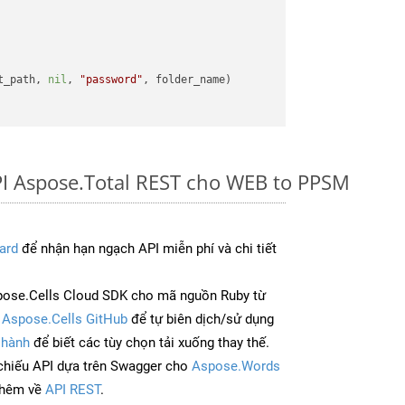
t_path, 
nil
, 
"password"
PI Aspose.Total REST cho WEB to PPSM
ard
để nhận hạn ngạch API miễn phí và chi tiết
pose.Cells Cloud SDK cho mã nguồn Ruby từ
à
Aspose.Cells GitHub
để tự biên dịch/sử dụng
 hành
để biết các tùy chọn tải xuống thay thế.
chiếu API dựa trên Swagger cho
Aspose.Words
thêm về
API REST
.