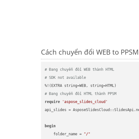
Cách chuyển đổi WEB to PPSM 
# Đang chuyển đổi WEB thành HTML
# SDK not available
# Đang chuyển đổi HTML thành PPSM
require
'aspose_slides_cloud'
api_slides = AsposeSlidesCloud::SlidesApi.ne
begin
    folder_name = 
"/"