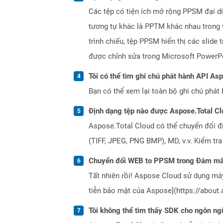
Các tệp có tiện ích mở rộng PPSM đại di
tương tự khác là PPTM khác nhau trong v
trình chiếu, tệp PPSM hiển thị các slide
được chỉnh sửa trong Microsoft PowerP
Tôi có thể tìm ghi chú phát hành API As
Bạn có thể xem lại toàn bộ ghi chú phát 
Định dạng tệp nào được Aspose.Total Cl
Aspose.Total Cloud có thể chuyển đổi đ
(TIFF, JPEG, PNG BMP), MD, v.v. Kiểm tr
Chuyển đổi WEB to PPSM trong Đám mây
Tất nhiên rồi! Aspose Cloud sử dụng m
tiễn bảo mật của Aspose](https://about.
Tôi không thể tìm thấy SDK cho ngôn ngữ