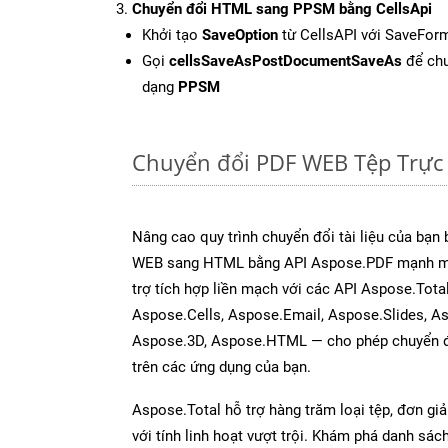
Chuyển đổi HTML sang PPSM bằng CellsApi
Khởi tạo
SaveOption
từ CellsAPI với SaveFor
Gọi
cellsSaveAsPostDocumentSaveAs
để chu
dạng
PPSM
Chuyển đổi PDF WEB Tệp Trực
Nâng cao quy trình chuyển đổi tài liệu của bạn
WEB sang HTML bằng API Aspose.PDF mạnh mẽ
trợ tích hợp liền mạch với các API Aspose.Tot
Aspose.Cells, Aspose.Email, Aspose.Slides, A
Aspose.3D, Aspose.HTML — cho phép chuyển đổ
trên các ứng dụng của bạn.
Aspose.Total hỗ trợ hàng trăm loại tệp, đơn gi
với tính linh hoạt vượt trội. Khám phá danh sá