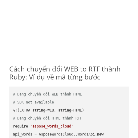
Cách chuyển đổi WEB to RTF thành
Ruby: Ví dụ về mã từng bước
# Đang chuyển đổi WEB thành HTML
# SDK not available
%!(EXTRA 
string
=WEB, 
string
# Đang chuyển đổi HTML thành RTF
require
'aspose_words_cloud'
api_words = AsposeWordsCloud::WordsApi.
new