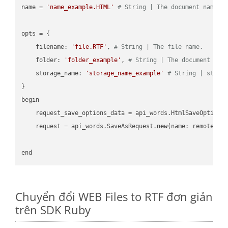
name = 
'name_example.HTML'
# String | The document name.
opts = { 

    filename: 
'file.RTF'
, 
# String | The file name.
    folder: 
'folder_example'
, 
# String | The document fol
    storage_name: 
'storage_name_example'
# String | stora
}

begin

    request_save_options_data = api_words.HtmlSaveOptions
    request = api_words.SaveAsRequest.
new
(name: remote_nam
Chuyển đổi WEB Files to RTF đơn giản
trên SDK Ruby