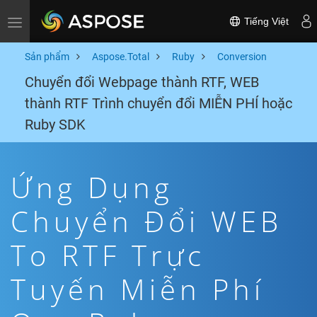
Tiếng Việt
Toggle navigation
Sản phẩm
Aspose.Total
Ruby
Conversion
Chuyển đổi Webpage thành RTF, WEB
thành RTF Trình chuyển đổi MIỄN PHÍ hoặc
Ruby SDK
Ứng Dụng
Chuyển Đổi WEB
To RTF Trực
Tuyến Miễn Phí