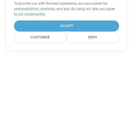
To provide you with the best experience, we use cookies for
personalization, analytics, and ads. By using our site, you agree
to
our cookie policy
.
ACCEPT
CUSTOMIZE
DENY
Tùy chọn chuyển đổi PDF khác
Chuyển đổi WEB thành DOC
DOC:
Microsoft Word Binary Format
Chuyển đổi WEB thành DOT
DOT:
Microsoft Word Template Files
Chuyển đổi WEB thành DOCX