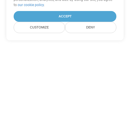
to
our cookie policy
.
ACCEPT
CUSTOMIZE
DENY
Tùy chọn chuyển đổi Excel khác
Chuyển đổi XLS thành DOC
DOC:
Microsoft Word Binary Format
Chuyển đổi XLS thành DOT
DOT:
Microsoft Word Template Files
Chuyển đổi XLS thành DOCX
DOCX:
Office 2007+ Word Document