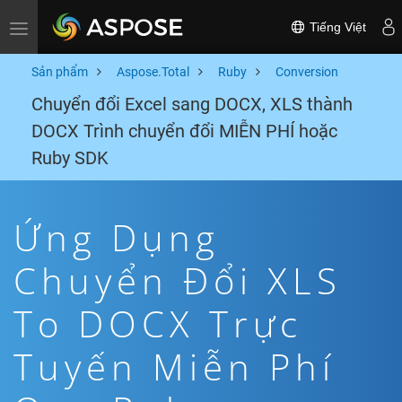
Tiếng Việt
Toggle navigation
Sản phẩm
Aspose.Total
Ruby
Conversion
Chuyển đổi Excel sang DOCX, XLS thành
DOCX Trình chuyển đổi MIỄN PHÍ hoặc
Ruby SDK
Ứng Dụng
Chuyển Đổi XLS
To DOCX Trực
Tuyến Miễn Phí