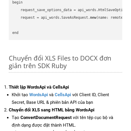
begin

    request_save_options_data = api_words.HtmlSaveOptions
    request = api_words.SaveAsRequest.
new
(name: remote_nam
Chuyển đổi XLS Files to DOCX đơn
giản trên SDK Ruby
Thiết lập WordsApi và CellsApi
Khởi tạo
WordsApi
và
CellsApi
với Client ID, Client
Secret, Base URL & phiên bản API của bạn
Chuyển đổi XLS sang HTML bằng WordsApi
Tạo
ConvertDocumentRequest
với tên tệp cục bộ và
định dạng được đặt thành HTML.