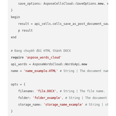
    save_options: AsposeCellsCloud::SaveOptions.
new
, 
# Sa
}

begin

    result = api_cells.cells_save_as_post_document_save_a
    p result

end

# Đang chuyển đổi HTML thành DOCX
require
'aspose_words_cloud'
api_words = AsposeWordsCloud::WordsApi.
new
name = 
'name_example.HTML'
# String | The document name.
opts = { 

    filename: 
'file.DOCX'
, 
# String | The file name.
    folder: 
'folder_example'
, 
# String | The document fol
    storage_name: 
'storage_name_example'
# String | stora
}
