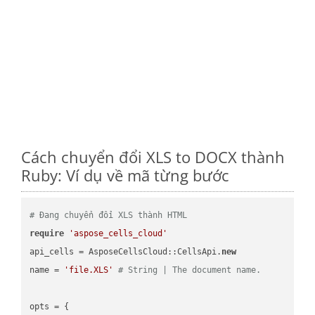
Cách chuyển đổi XLS to DOCX thành
Ruby: Ví dụ về mã từng bước
# Đang chuyển đổi XLS thành HTML
require
'aspose_cells_cloud'
api_cells = AsposeCellsCloud::CellsApi.
new
name = 
'file.XLS'
# String | The document name.
opts = { 
