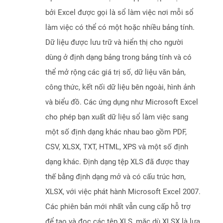
bởi Excel được gọi là sổ làm việc nơi mỗi sổ
làm việc có thể có một hoặc nhiều bảng tính.
Dữ liệu được lưu trữ và hiển thị cho người
dùng ở định dạng bảng trong bảng tính và có
thể mở rộng các giá trị số, dữ liệu văn bản,
công thức, kết nối dữ liệu bên ngoài, hình ảnh
và biểu đồ. Các ứng dụng như Microsoft Excel
cho phép bạn xuất dữ liệu sổ làm việc sang
một số định dạng khác nhau bao gồm PDF,
CSV, XLSX, TXT, HTML, XPS và một số định
dạng khác. Định dạng tệp XLS đã được thay
thế bằng định dạng mở và có cấu trúc hơn,
XLSX, với việc phát hành Microsoft Excel 2007.
Các phiên bản mới nhất vẫn cung cấp hỗ trợ
để tạo và đọc các tệp XLS, mặc dù XLSX là lựa