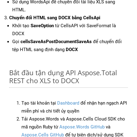
Sử dụng WordsApi để chuyển đổi tài liệu XLS sang
HTML.
Chuyển đổi HTML sang DOCX bằng CellsApi
Khởi tạo
SaveOption
từ CellsAPI với SaveFormat là
DOCX
Gọi
cellsSaveAsPostDocumentSaveAs
để chuyển đổi
tệp HTML sang định dạng
DOCX
Bắt đầu tận dụng API Aspose.Total
REST cho XLS to DOCX
Tạo tài khoản tại
Dashboard
để nhận hạn ngạch API
miễn phí và chi tiết ủy quyền
Tải Aspose.Words và Aspose.Cells Cloud SDK cho
mã nguồn Ruby từ
Aspose.Words GitHub
và
Aspose.Cells GitHub
để tự biên dịch/sử dụng SDK