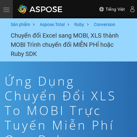
Tiếng Việt
Toggle navigation
Sản phẩm
Aspose.Total
Ruby
Conversion
Chuyển đổi Excel sang MOBI, XLS thành
MOBI Trình chuyển đổi MIỄN PHÍ hoặc
Ruby SDK
Ứng Dụng
Chuyển Đổi XLS
To MOBI Trực
Tuyến Miễn Phí