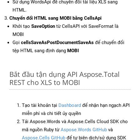
Sử dụng WordsApi để chuyển đổi tài liệu XLS sang
HTML.
Chuyển đổi HTML sang MOBI bằng CellsApi
Khởi tạo
SaveOption
từ CellsAPI với SaveFormat là
MOBI
Gọi
cellsSaveAsPostDocumentSaveAs
để chuyển đổi
tệp HTML sang định dạng
MOBI
Bắt đầu tận dụng API Aspose.Total
REST cho XLS to MOBI
Tạo tài khoản tại
Dashboard
để nhận hạn ngạch API
miễn phí và chi tiết ủy quyền
Tải Aspose.Words và Aspose.Cells Cloud SDK cho
mã nguồn Ruby từ
Aspose.Words GitHub
và
Aspose.Cells GitHub
để tự biên dịch/sử dụng SDK