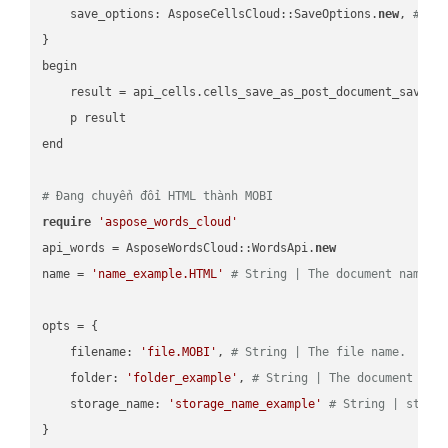
    save_options: AsposeCellsCloud::SaveOptions.
new
, 
# Sa
}

begin

    result = api_cells.cells_save_as_post_document_save_a
    p result

end

# Đang chuyển đổi HTML thành MOBI
require
'aspose_words_cloud'
api_words = AsposeWordsCloud::WordsApi.
new
name = 
'name_example.HTML'
# String | The document name.
opts = { 

    filename: 
'file.MOBI'
, 
# String | The file name.
    folder: 
'folder_example'
, 
# String | The document fol
    storage_name: 
'storage_name_example'
# String | stora
}
