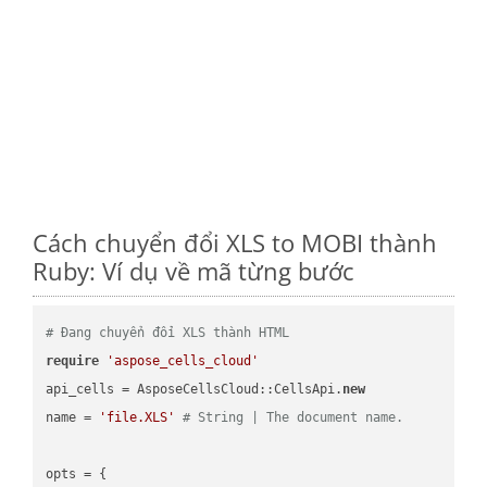
Cách chuyển đổi XLS to MOBI thành
Ruby: Ví dụ về mã từng bước
# Đang chuyển đổi XLS thành HTML
require
'aspose_cells_cloud'
api_cells = AsposeCellsCloud::CellsApi.
new
name = 
'file.XLS'
# String | The document name.
opts = { 
