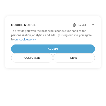
COOKIE NOTICE
To provide you with the best experience, we use cookies for
personalization, analytics, and ads. By using our site, you agree
to
our cookie policy
.
ACCEPT
CUSTOMIZE
DENY
Tùy chọn chuyển đổi Excel khác
Chuyển đổi XLS thành DOC
DOC:
Microsoft Word Binary Format