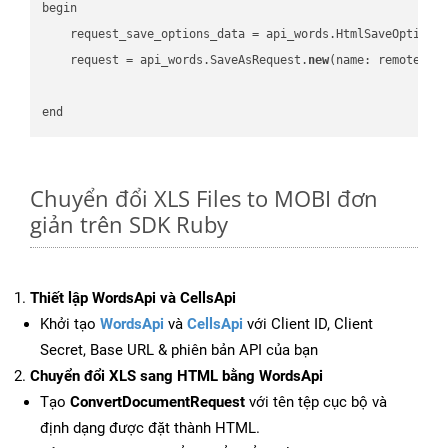
begin

    request_save_options_data = api_words.HtmlSaveOptions
    request = api_words.SaveAsRequest.
new
(name: remote_nam
Chuyển đổi XLS Files to MOBI đơn
giản trên SDK Ruby
Thiết lập WordsApi và CellsApi
Khởi tạo
WordsApi
và
CellsApi
với Client ID, Client
Secret, Base URL & phiên bản API của bạn
Chuyển đổi XLS sang HTML bằng WordsApi
Tạo
ConvertDocumentRequest
với tên tệp cục bộ và
định dạng được đặt thành HTML.