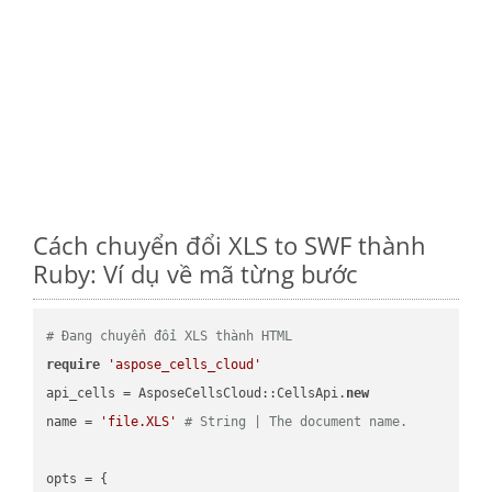
Cách chuyển đổi XLS to SWF thành
Ruby: Ví dụ về mã từng bước
# Đang chuyển đổi XLS thành HTML
require
'aspose_cells_cloud'
api_cells = AsposeCellsCloud::CellsApi.
new
name = 
'file.XLS'
# String | The document name.
opts = { 
