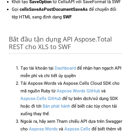
Khởi tạo
SaveOption
từ CellsAPI với SaveFormat là SWF
Gọi
cellsSaveAsPostDocumentSaveAs
để chuyển đổi
tệp HTML sang định dạng
SWF
Bắt đầu tận dụng API Aspose.Total
REST cho XLS to SWF
Tạo tài khoản tại
Dashboard
để nhận hạn ngạch API
miễn phí và chi tiết ủy quyền
Tải Aspose.Words và Aspose.Cells Cloud SDK cho
mã nguồn Ruby từ
Aspose.Words GitHub
và
Aspose.Cells GitHub
để tự biên dịch/sử dụng SDK
hoặc đi tới
Bản phát hành
để biết các tùy chọn tải
xuống thay thế.
Ngoài ra, hãy xem Tham chiếu API dựa trên Swagger
cho
Aspose.Words
và
Aspose.Cells
để biết thêm về