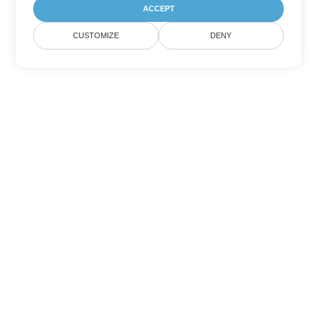
ACCEPT
CUSTOMIZE
DENY
Tùy chọn chuyển đổi Excel khác
Chuyển đổi XLS thành DOC
DOC:
Microsoft Word Binary Format
Chuyển đổi XLS thành DOT
DOT:
Microsoft Word Template Files
Chuyển đổi XLS thành DOCX
DOCX:
Office 2007+ Word Document
Chuyển đổi XLS thành DOCM