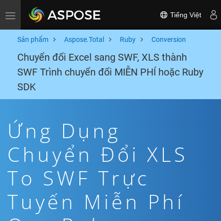
Tiếng Việt
Toggle navigation
Sản phẩm
Aspose.Total
Ruby
Conversion
Chuyển đổi Excel sang SWF, XLS thành
SWF Trình chuyển đổi MIỄN PHÍ hoặc Ruby
SDK
Ứng Dụng
Chuyển Đổi XLS
To SWF Trực
Tuyến Miễn Phí