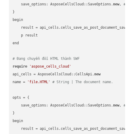
    save_options: AsposeCellsCloud::SaveOptions.
new
, 
# Sa
}

begin

    result = api_cells.cells_save_as_post_document_save_a
    p result

end

# Đang chuyển đổi HTML thành SWF
require
'aspose_cells_cloud'
api_cells = AsposeCellsCloud::CellsApi.
new
name = 
'file.HTML'
# String | The document name.
opts = { 

    save_options: AsposeCellsCloud::SaveOptions.
new
, 
# Sa
}

begin

    result = api_cells.cells_save_as_post_document_save_a