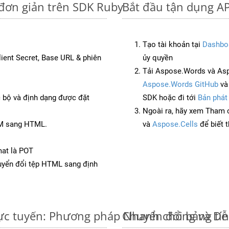
 đơn giản trên SDK Ruby
Bắt đầu tận dụng AP
Tạo tài khoản tại
Dashbo
Client Secret, Base URL & phiên
ủy quyền
Tải Aspose.Words và As
Aspose.Words GitHub
v
c bộ và định dạng được đặt
SDK hoặc đi tới
Bản phát
Ngoài ra, hãy xem Tham 
SM sang HTML.
và
Aspose.Cells
để biết 
mat là POT
yển đổi tệp HTML sang định
rực tuyến: Phương pháp Nhanh chóng và Dễ
Chuyển đổi bảng tí