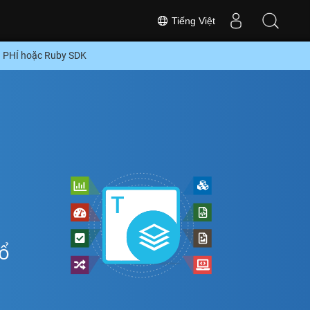
Tiếng Việt
N PHÍ hoặc Ruby SDK
ổ