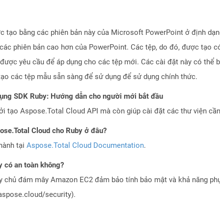
c tạo bằng các phiên bản này của Microsoft PowerPoint ở định dạn
ác phiên bản cao hơn của PowerPoint. Các tệp, do đó, được tạo có 
 được yêu cầu để áp dụng cho các tệp mới. Các cài đặt này có thể 
tạo các tệp mẫu sẵn sàng để sử dụng để sử dụng chính thức.
dụng SDK Ruby: Hướng dẫn cho người mới bắt đầu
 tạo Aspose.Total Cloud API mà còn giúp cài đặt các thư viện cần 
pose.Total Cloud cho Ruby ở đâu?
hành tại
Aspose.Total Cloud Documentation
.
 có an toàn không?
áy chủ đám mây Amazon EC2 đảm bảo tính bảo mật và khả năng phục
aspose.cloud/security).