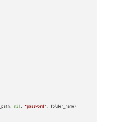
_path, 
nil
, 
"password"