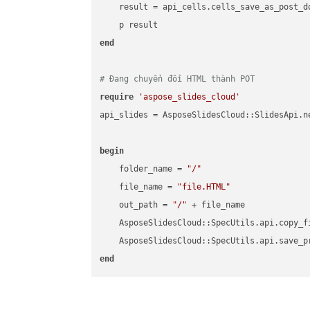
    result = api_cells.cells_save_as_post_d
end
# Đang chuyển đổi HTML thành POT
require
'aspose_slides_cloud'
api_slides = AsposeSlidesCloud::SlidesApi.ne
begin
    folder_name = 
"/"
    file_name = 
"file.HTML"
    out_path = 
"/"
 + file_name

    AsposeSlidesCloud::SpecUtils.api.copy_f
    AsposeSlidesCloud::SpecUtils.api.save_p
end