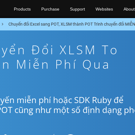
Products
Purchase
Support
Websites
About
Chuyển đổi Excel sang POT, XLSM thành POT Trình chuyển đổi MIỄ
yển Đổi XLSM To
ến Miễn Phí Qua
uyến miễn phí hoặc SDK Ruby để
POT cũng như một số định dạng ph