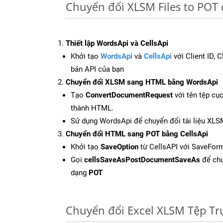
Chuyển đổi XLSM Files to POT
Thiết lập WordsApi và CellsApi
Khởi tạo
WordsApi
và
CellsApi
với Client ID, 
bản API của bạn
Chuyển đổi XLSM sang HTML bằng WordsApi
Tạo
ConvertDocumentRequest
với tên tệp cụ
thành HTML.
Sử dụng WordsApi để chuyển đổi tài liệu XL
Chuyển đổi HTML sang POT bằng CellsApi
Khởi tạo
SaveOption
từ CellsAPI với SaveFor
Gọi
cellsSaveAsPostDocumentSaveAs
để chu
dạng
POT
Chuyển đổi Excel XLSM Tệp T