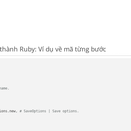
thành Ruby: Ví dụ về mã từng bước
name.
ions.new, 
# SaveOptions | Save options.