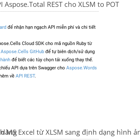
I Aspose.Total REST cho XLSM to POT
ard
để nhận hạn ngạch API miễn phí và chi tiết
pose.Cells Cloud SDK cho mã nguồn Ruby từ
à
Aspose.Cells GitHub
để tự biên dịch/sử dụng
 hành
để biết các tùy chọn tải xuống thay thế.
chiếu API dựa trên Swagger cho
Aspose.Words
thêm về
API REST
.
 dàng
nh MS Excel từ XLSM sang định dạng hình 