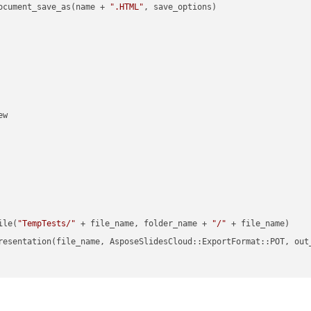
ocument_save_as(name + 
".HTML"
, save_options)

w

ile(
"TempTests/"
 + file_name, folder_name + 
"/"
 + file_name)

resentation(file_name, AsposeSlidesCloud::ExportFormat::POT, out