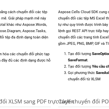
 bằng cách chuyển đổi các tệp
Aspose.Cells Cloud SDK cung c
 mẽ. Giải pháp mạnh mẽ này
chuyển đổi các tệp MS Excel th
Total khác như Aspose.Words,
tự như quy trình được trình bày
pose.Diagram, Aspose.Tasks,
lệnh gọi REST API trực tiếp ha
i tệp đa định dạng toàn diện
chuyển đổi các trang tính Exce
gồm JPEG, PNG, BMP, GIF và TI
Tạo đối tượng
SaveOptio
ản hóa các chuyển đổi phức tạp
SaveFormat
.
ch đầy đủ các định dạng được hỗ
Tạo đối tượng
Yêu cầu ch
Gọi phương thức
SaveAs
chuyển đổi từ XLSM
đổi XLSM sang PDF trực tuyến
Cách chuyển đổi PO