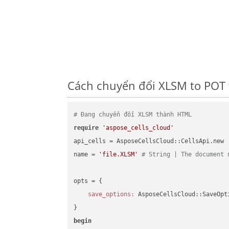
Cách chuyển đổi XLSM to POT 
# Đang chuyển đổi XLSM thành HTML
require
'aspose_cells_cloud'
api_cells = AsposeCellsCloud::CellsApi.new

name = 
'file.XLSM'
# String | The document 
opts = { 

save_options:
 AsposeCellsCloud::SaveOpt
begin