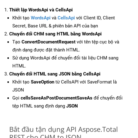
Thiết lập WordsApi và CellsApi
Khởi tạo
WordsApi
và
CellsApi
với Client ID, Client
Secret, Base URL & phiên bản API của bạn
Chuyển đổi CHM sang HTML bằng WordsApi
Tạo
ConvertDocumentRequest
với tên tệp cục bộ và
định dạng được đặt thành HTML.
Sử dụng WordsApi để chuyển đổi tài liệu CHM sang
HTML.
Chuyển đổi HTML sang JSON bằng CellsApi
Khởi tạo
SaveOption
từ CellsAPI với SaveFormat là
JSON
Gọi
cellsSaveAsPostDocumentSaveAs
để chuyển đổi
tệp HTML sang định dạng
JSON
Bắt đầu tận dụng API Aspose.Total
REST cho CHM to JSON