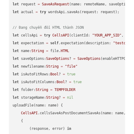
let
 request 
=
SaveAsRequest
(name: remoteName, saveOptions
let
 actual 
=
try
 wordsApi.saveAs(request: request);

// Đang chuyển đổi HTML thành JSON
let
 cellsApi 
=
try
CellsAPI
(clientId: 
"YOUR_APP_SID"
, cli
let
 expectation 
=
self
.expectation(description: 
"testcell
let
 name:
String
=
 file.
HTML
let
 saveOptions:
SaveOptions
? 
=
SaveOptions
(enableHTTPComp
let
 newfilename:
String
=
"file"
let
 isAutoFitRows:
Bool
? 
=
true
let
 isAutoFitColumns:
Bool
? 
=
true
let
 folder:
String
=
TEMPFOLDER
let
 storageName:
String
? 
=
nil
uploadFile(name: name) {

CellsAPI
.cellsSaveAsPostDocumentSaveAs(name: name, sav
    {

        (response, error) 
in