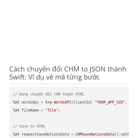
Cách chuyển đổi CHM to JSON thành
Swift: Ví dụ về mã từng bước
// Đang chuyển đổi CHM thành HTML
let
 wordsApi 
=
try
WordsAPI
(clientId: 
"YOUR_APP_SID"
, cli
let
 fileName 
=
"file"
;

// Save to HTML
let
 requestSaveOptionsData 
=
CHMSaveOptionsData
().setFile