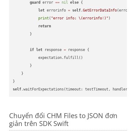
guard
 error 
==
nil
else
 {

let
 errorinfo 
=
self
.
GetErrorDataInfo
(error: 
print
(
"error info: 
\(errorinfo
!
)
"
)

return
        }

if
let
 response 
=
 response {

            expectation.fulfill()

        }

    }

self
.waitForExpectations(timeout: testTimeout, handler: 
n
Chuyển đổi CHM Files to JSON đơn
giản trên SDK Swift