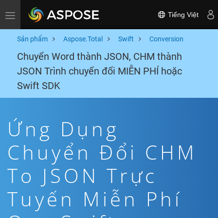
Tiếng Việt
Toggle navigation
Sản phẩm
Aspose.Total
Swift
Conversion
Chuyển Word thành JSON, CHM thành
JSON Trình chuyển đổi MIỄN PHÍ hoặc
Swift SDK
Ứng Dụng
Chuyển Đổi CHM
To JSON Trực
Tuyến Miễn Phí