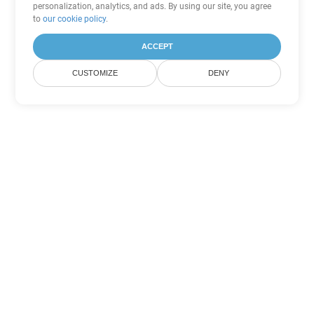
personalization, analytics, and ads. By using our site, you agree
to
our cookie policy
.
ACCEPT
CUSTOMIZE
DENY
Tùy chọn chuyển đổi Word khác
Chuyển đổi CHM thành DOC
DOC:
Microsoft Word Binary Format
Chuyển đổi CHM thành DOT
DOT:
Microsoft Word Template Files
Chuyển đổi CHM thành DOCX
DOCX:
Office 2007+ Word Document