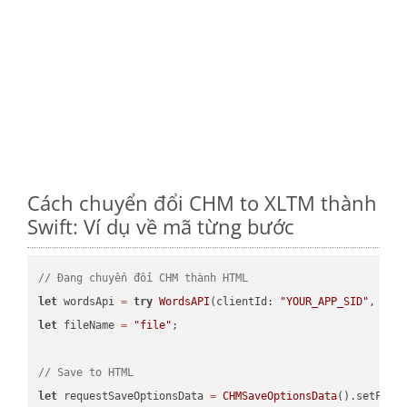
Cách chuyển đổi CHM to XLTM thành
Swift: Ví dụ về mã từng bước
// Đang chuyển đổi CHM thành HTML
let
 wordsApi 
=
try
WordsAPI
(clientId: 
"YOUR_APP_SID"
, cli
let
 fileName 
=
"file"
;

// Save to HTML
let
 requestSaveOptionsData 
=
CHMSaveOptionsData
().setFile