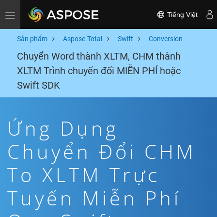
Tiếng Việt
Toggle navigation
Sản phẩm
Aspose.Total
Swift
Conversion
Chuyển Word thành XLTM, CHM thành
XLTM Trình chuyển đổi MIỄN PHÍ hoặc
Swift SDK
Ứng Dụng
Chuyển Đổi CHM
To XLTM Trực
Tuyến Miễn Phí