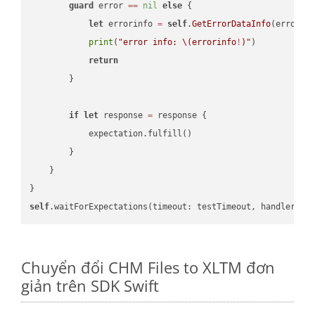
guard
 error 
==
nil
else
 {

let
 errorinfo 
=
self
.
GetErrorDataInfo
(error: 
print
(
"error info: 
\(errorinfo
!
)
"
)

return
        }

if
let
 response 
=
 response {

            expectation.fulfill()

        }

    }

self
.waitForExpectations(timeout: testTimeout, handler: 
n
Chuyển đổi CHM Files to XLTM đơn
giản trên SDK Swift