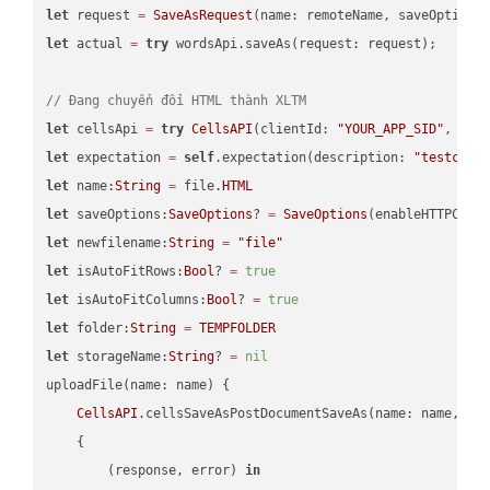
let
 request 
=
SaveAsRequest
(name: remoteName, saveOptions
let
 actual 
=
try
 wordsApi.saveAs(request: request);

// Đang chuyển đổi HTML thành XLTM
let
 cellsApi 
=
try
CellsAPI
(clientId: 
"YOUR_APP_SID"
, cli
let
 expectation 
=
self
.expectation(description: 
"testcell
let
 name:
String
=
 file.
HTML
let
 saveOptions:
SaveOptions
? 
=
SaveOptions
(enableHTTPComp
let
 newfilename:
String
=
"file"
let
 isAutoFitRows:
Bool
? 
=
true
let
 isAutoFitColumns:
Bool
? 
=
true
let
 folder:
String
=
TEMPFOLDER
let
 storageName:
String
? 
=
nil
uploadFile(name: name) {

CellsAPI
.cellsSaveAsPostDocumentSaveAs(name: name, sav
    {

        (response, error) 
in