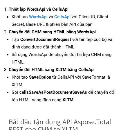
Thiết lập WordsApi và CellsApi
Khởi tạo
WordsApi
và
CellsApi
với Client ID, Client
Secret, Base URL & phiên bản API của bạn
Chuyển đổi CHM sang HTML bằng WordsApi
Tạo
ConvertDocumentRequest
với tên tệp cục bộ và
định dạng được đặt thành HTML.
Sử dụng WordsApi để chuyển đổi tài liệu CHM sang
HTML.
Chuyển đổi HTML sang XLTM bằng CellsApi
Khởi tạo
SaveOption
từ CellsAPI với SaveFormat là
XLTM
Gọi
cellsSaveAsPostDocumentSaveAs
để chuyển đổi
tệp HTML sang định dạng
XLTM
Bắt đầu tận dụng API Aspose.Total
REST cho CHM to XLTM