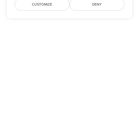
CUSTOMIZE
DENY
Tùy chọn chuyển đổi Word khác
Chuyển đổi CHM thành DOC
DOC:
Microsoft Word Binary Format
Chuyển đổi CHM thành DOT
DOT:
Microsoft Word Template Files
Chuyển đổi CHM thành DOCX
DOCX:
Office 2007+ Word Document
Chuyển đổi CHM thành DOCM
DOCM:
Microsoft Word 2007 Marco File