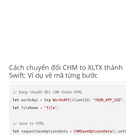
Cách chuyển đổi CHM to XLTX thành
Swift: Ví dụ về mã từng bước
// Đang chuyển đổi CHM thành HTML
let
 wordsApi 
=
try
WordsAPI
(clientId: 
"YOUR_APP_SID"
, cli
let
 fileName 
=
"file"
;

// Save to HTML
let
 requestSaveOptionsData 
=
CHMSaveOptionsData
().setFile