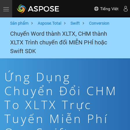
Tiếng Việt
Toggle navigation
Sản phẩm
Aspose.Total
Swift
Conversion
Chuyển Word thành XLTX, CHM thành
XLTX Trình chuyển đổi MIỄN PHÍ hoặc
Swift SDK
Ứng Dụng
Chuyển Đổi CHM
To XLTX Trực
Tuyến Miễn Phí