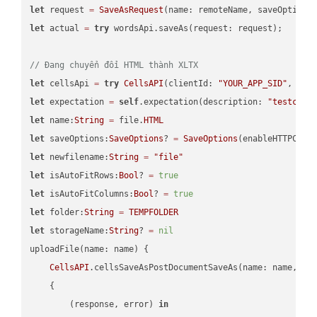
let
 request 
=
SaveAsRequest
(name: remoteName, saveOptions
let
 actual 
=
try
 wordsApi.saveAs(request: request);

// Đang chuyển đổi HTML thành XLTX
let
 cellsApi 
=
try
CellsAPI
(clientId: 
"YOUR_APP_SID"
, cli
let
 expectation 
=
self
.expectation(description: 
"testcell
let
 name:
String
=
 file.
HTML
let
 saveOptions:
SaveOptions
? 
=
SaveOptions
(enableHTTPComp
let
 newfilename:
String
=
"file"
let
 isAutoFitRows:
Bool
? 
=
true
let
 isAutoFitColumns:
Bool
? 
=
true
let
 folder:
String
=
TEMPFOLDER
let
 storageName:
String
? 
=
nil
uploadFile(name: name) {

CellsAPI
.cellsSaveAsPostDocumentSaveAs(name: name, sav
    {

        (response, error) 
in