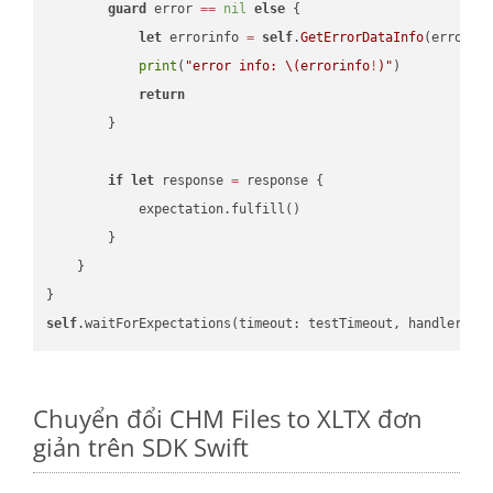
guard
 error 
==
nil
else
 {

let
 errorinfo 
=
self
.
GetErrorDataInfo
(error: 
print
(
"error info: 
\(errorinfo
!
)
"
)

return
        }

if
let
 response 
=
 response {

            expectation.fulfill()

        }

    }

self
.waitForExpectations(timeout: testTimeout, handler: 
n
Chuyển đổi CHM Files to XLTX đơn
giản trên SDK Swift