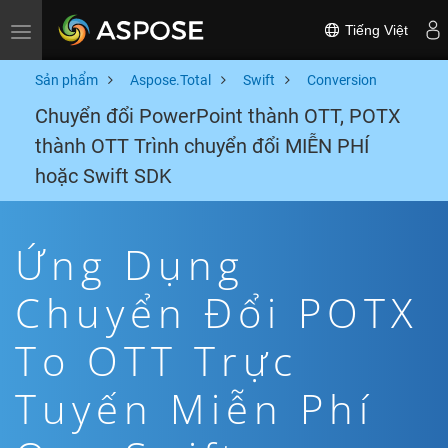
Tiếng Việt
Toggle navigation
Sản phẩm
Aspose.Total
Swift
Conversion
Chuyển đổi PowerPoint thành OTT, POTX
thành OTT Trình chuyển đổi MIỄN PHÍ
hoặc Swift SDK
Ứng Dụng
Chuyển Đổi POTX
To OTT Trực
Tuyến Miễn Phí