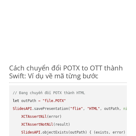
Cách chuyển đổi POTX to OTT thành
Swift: Ví dụ về mã từng bước
// Đang chuyển đổi POTX thành HTML
let
 outPath 
=
"file.POTX"
SlidesAPI
.savePresentation(
"flie"
, 
"HTML"
, outPath, 
nil
, 
XCTAssertNil
(error)

XCTAssertNotNil
(result)

SlidesAPI
.objectExists(outPath) { (exists, error) -> 