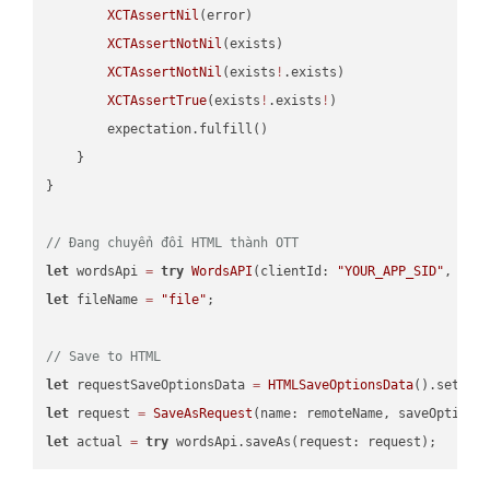
XCTAssertNil
(error)

XCTAssertNotNil
(exists)

XCTAssertNotNil
(exists
!
.exists)

XCTAssertTrue
(exists
!
.exists
!
)

        expectation.fulfill()

    }

}

// Đang chuyển đổi HTML thành OTT
let
 wordsApi 
=
try
WordsAPI
(clientId: 
"YOUR_APP_SID"
, cli
let
 fileName 
=
"file"
;

// Save to HTML
let
 requestSaveOptionsData 
=
HTMLSaveOptionsData
().setFil
let
 request 
=
SaveAsRequest
(name: remoteName, saveOptions
let
 actual 
=
try