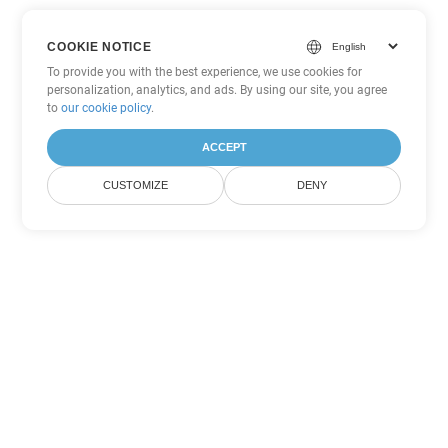
COOKIE NOTICE
To provide you with the best experience, we use cookies for
personalization, analytics, and ads. By using our site, you agree
to
our cookie policy
.
ACCEPT
CUSTOMIZE
DENY
Tùy chọn chuyển đổi
PowerPoint khác
Chuyển đổi POTX thành DOC
DOC:
Microsoft Word Binary Format
Chuyển đổi POTX thành DOT