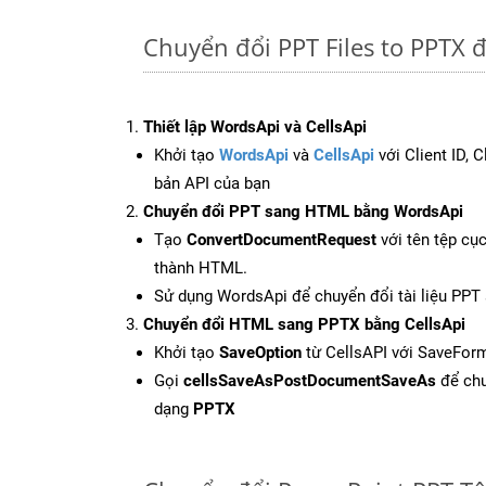
Chuyển đổi PPT Files to PPTX đ
Thiết lập WordsApi và CellsApi
Khởi tạo
WordsApi
và
CellsApi
với Client ID, 
bản API của bạn
Chuyển đổi PPT sang HTML bằng WordsApi
Tạo
ConvertDocumentRequest
với tên tệp cụ
thành HTML.
Sử dụng WordsApi để chuyển đổi tài liệu PP
Chuyển đổi HTML sang PPTX bằng CellsApi
Khởi tạo
SaveOption
từ CellsAPI với SaveFor
Gọi
cellsSaveAsPostDocumentSaveAs
để chu
dạng
PPTX