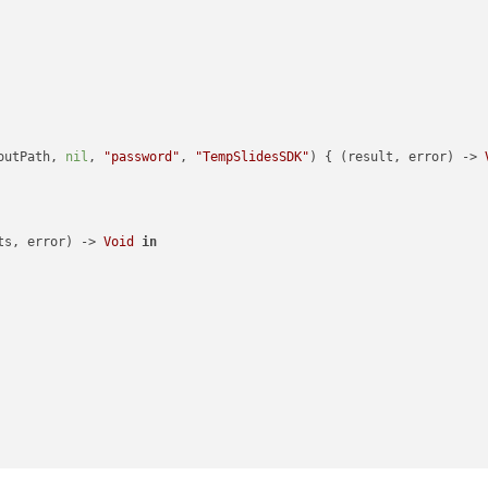
outPath, 
nil
, 
"password"
, 
"TempSlidesSDK"
) { (result, error) -> 
ts, error) -> 
Void
in