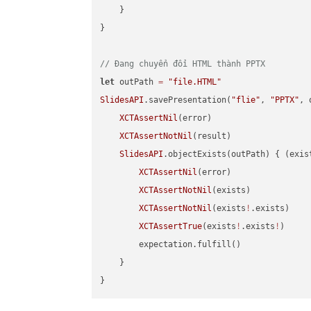
    }

}

// Đang chuyển đổi HTML thành PPTX
let
 outPath 
=
"file.HTML"
SlidesAPI
.savePresentation(
"flie"
, 
"PPTX"
, 
XCTAssertNil
(error)

XCTAssertNotNil
(result)

SlidesAPI
.objectExists(outPath) { (exis
XCTAssertNil
(error)

XCTAssertNotNil
(exists)

XCTAssertNotNil
(exists
!
.exists)

XCTAssertTrue
(exists
!
.exists
!
)

        expectation.fulfill()

    }
