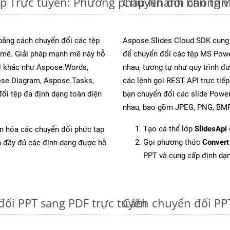
ệp Trực tuyến: Phương pháp Nhanh chóng v
Chuyển đổi bản trì
 bằng cách chuyển đổi các tệp
Aspose.Slides Cloud SDK cung
mẽ. Giải pháp mạnh mẽ này hỗ
để chuyển đổi các tệp MS Powe
al khác như Aspose.Words,
nhau, tương tự như quy trình đ
ose.Diagram, Aspose.Tasks,
các lệnh gọi REST API trực tiế
i tệp đa định dạng toàn diện
bạn chuyển đổi các slide Power
nhau, bao gồm JPEG, PNG, BMP,
Tạo cá thể lớp
SlidesApi
ản hóa các chuyển đổi phức tạp
Gọi phương thức
Convert
ch đầy đủ các định dạng được hỗ
PPT và cung cấp định dạ
đổi PPT sang PDF trực tuyến
Cách chuyển đổi PP