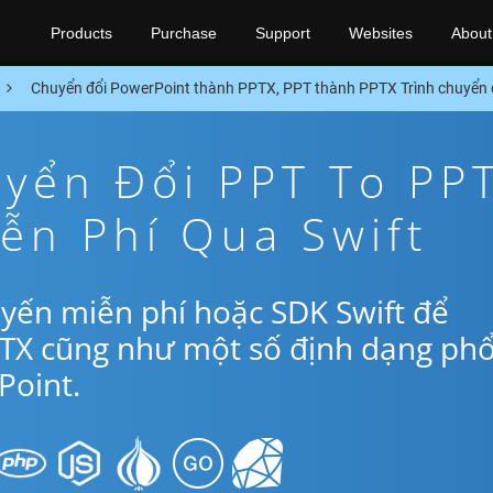
Products
Purchase
Support
Websites
About
Chuyển đổi PowerPoint thành PPTX, PPT thành PPTX Trình chuyển 
yển Đổi PPT To PP
ễn Phí Qua Swift
yến miễn phí hoặc SDK Swift để
PTX cũng như một số định dạng ph
oint.