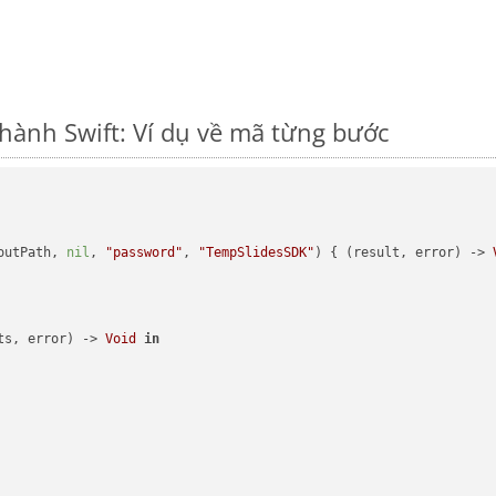
hành Swift: Ví dụ về mã từng bước
outPath, 
nil
, 
"password"
, 
"TempSlidesSDK"
) { (result, error) -> 
ts, error) -> 
Void
in