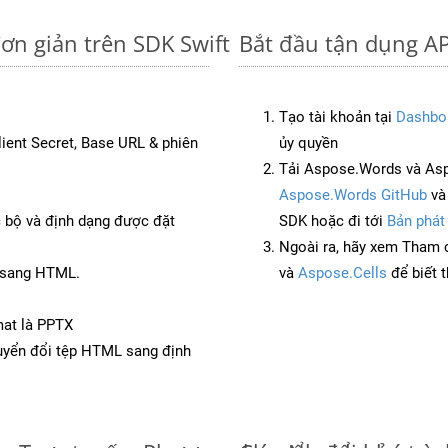
ơn giản trên SDK Swift
Bắt đầu tận dụng AP
Tạo tài khoản tại
Dashbo
Client Secret, Base URL & phiên
ủy quyền
Tải Aspose.Words và Asp
Aspose.Words GitHub
v
c bộ và định dạng được đặt
SDK hoặc đi tới
Bản phát
Ngoài ra, hãy xem Tham 
T sang HTML.
và
Aspose.Cells
để biết 
mat là PPTX
yển đổi tệp HTML sang định