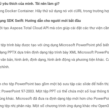
 yêu thích của mình. Tôi nên làm gì?
ng Docker Container. Hãy thử sử dụng nó với cURL trong trường h
dụng SDK Swift: Hướng dẫn cho người mới bắt đầu
 tạo Aspose.Total Cloud API mà còn giúp cài đặt các thư viện cần 
 tệp trình bày được tạo với ứng dụng Microsoft PowerPoint phổ biế
h dạng PPTX dựa trên định dạng tệp trình bày XML Microsoft PowerPo
văn bản, hình ảnh, định dạng, hình ảnh động và phương tiện khác. C
 chỉnh.
n cho tệp PowerPoint bao gồm một bộ sưu tập các slide để hiển thị 
 PowerPoint 97-2003. Một tệp PPT có thể chứa một số loại thông ti
úng khác. Microsoft đã đưa ra định dạng tệp mới hơn cho PowerPoin
ạng tệp nhị phân này. Một số chương trình ứng dụng khác như OpenO