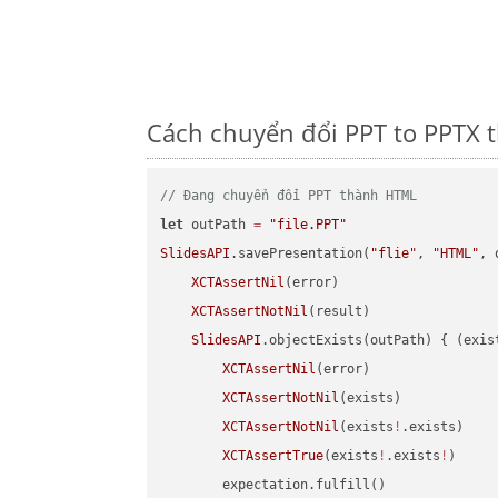
Cách chuyển đổi PPT to PPTX t
// Đang chuyển đổi PPT thành HTML
let
 outPath 
=
"file.PPT"
SlidesAPI
.savePresentation(
"flie"
, 
"HTML"
, 
XCTAssertNil
(error)

XCTAssertNotNil
(result)

SlidesAPI
.objectExists(outPath) { (exis
XCTAssertNil
(error)

XCTAssertNotNil
(exists)

XCTAssertNotNil
(exists
!
.exists)

XCTAssertTrue
(exists
!
.exists
!
)

        expectation.fulfill()
