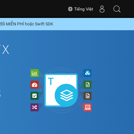
Tiếng Việt
đổi MIỄN PHÍ hoặc Swift SDK
TX
ổ