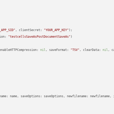
_APP_SID"
, clientSecret: 
"YOUR_APP_KEY"
ion: 
"testcellsSaveAsPostDocumentSaveAs"
enableHTTPCompression: 
nil
, saveFormat: 
"TSV"
, clearData: 
nil
, c
name: name, saveOptions: saveOptions, newfilename: newfilename, 