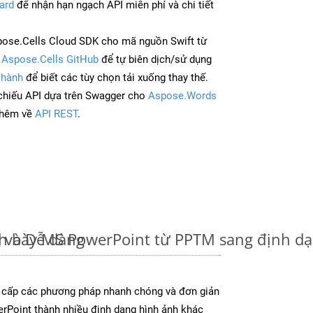
ard
để nhận hạn ngạch API miễn phí và chi tiết
ose.Cells Cloud SDK cho mã nguồn Swift từ
à
Aspose.Cells GitHub
để tự biên dịch/sử dụng
 hành
để biết các tùy chọn tải xuống thay thế.
chiếu API dựa trên Swagger cho
Aspose.Words
thêm về
API REST
.
 và Dễ dàng
nh bày MS PowerPoint từ PPTM sang định d
 cấp các phương pháp nhanh chóng và đơn giản
rPoint thành nhiều định dạng hình ảnh khác