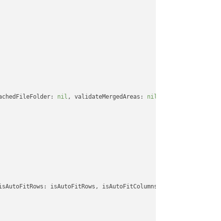
achedFileFolder: 
nil
, validateMergedAreas: 
nil
, refreshChartCach
isAutoFitRows: isAutoFitRows, isAutoFitColumns: isAutoFitColumns,