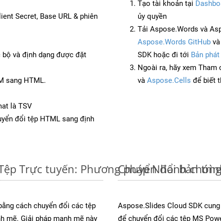
Tạo tài khoản tại
Dashbo
Client Secret, Base URL & phiên
ủy quyền
Tải Aspose.Words và Asp
Aspose.Words GitHub
v
c bộ và định dạng được đặt
SDK hoặc đi tới
Bản phát
Ngoài ra, hãy xem Tham 
TM sang HTML.
và
Aspose.Cells
để biết 
mat là TSV
yển đổi tệp HTML sang định
Tệp Trực tuyến: Phương pháp Nhanh chóng
Chuyển đổi bản trì
 bằng cách chuyển đổi các tệp
Aspose.Slides Cloud SDK cung
h mẽ. Giải pháp mạnh mẽ này
để chuyển đổi các tệp MS Powe