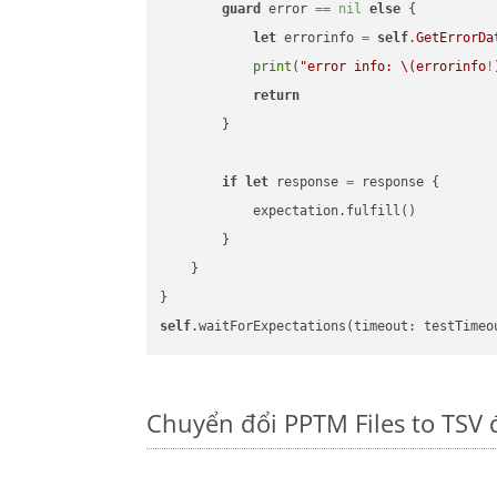
guard
 error 
==
nil
else
 {

let
 errorinfo 
=
self
.
GetErrorDa
print
(
"error info: 
\(errorinfo
!
return
        }

if
let
 response 
=
 response {

            expectation.fulfill()

        }

    }

self
.waitForExpectations(timeout: testTimeo
Chuyển đổi PPTM Files to TSV 