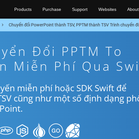
Products
Purchase
Support
Websites
About
Chuyển đổi PowerPoint thành TSV, PPTM thành TSV Trình chuyển đ
yển Đổi PPTM To
n Miễn Phí Qua Swi
yến miễn phí hoặc SDK Swift để
TSV cũng như một số định dạng ph
oint.