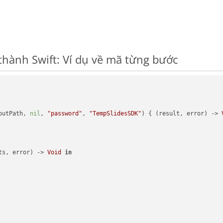
hành Swift: Ví dụ về mã từng bước
outPath, 
nil
, 
"password"
, 
"TempSlidesSDK"
) { (result, error) -> 
ts, error) -> 
Void
in