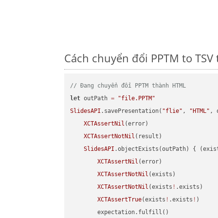
Cách chuyển đổi PPTM to TSV t
// Đang chuyển đổi PPTM thành HTML
let
 outPath 
=
"file.PPTM"
SlidesAPI
.savePresentation(
"flie"
, 
"HTML"
, 
XCTAssertNil
(error)

XCTAssertNotNil
(result)

SlidesAPI
.objectExists(outPath) { (exis
XCTAssertNil
(error)

XCTAssertNotNil
(exists)

XCTAssertNotNil
(exists
!
.exists)

XCTAssertTrue
(exists
!
.exists
!
)

        expectation.fulfill()
