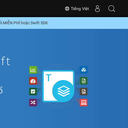
Tiếng Việt
ổi MIỄN PHÍ hoặc Swift SDK
ft
ổ