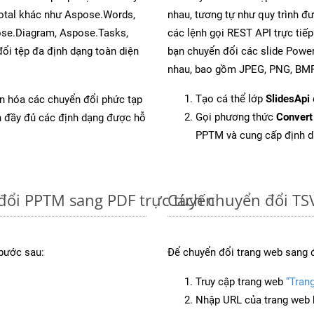
Total khác như Aspose.Words,
nhau, tương tự như quy trình đ
ose.Diagram, Aspose.Tasks,
các lệnh gọi REST API trực tiế
i tệp đa định dạng toàn diện
bạn chuyển đổi các slide Power
nhau, bao gồm JPEG, PNG, BMP,
Tạo cá thể lớp
SlidesApi
ản hóa các chuyển đổi phức tạp
Gọi phương thức
Convert
ch đầy đủ các định dạng được hỗ
PPTM và cung cấp định 
đổi PPTM sang PDF trực tuyến
Cách chuyển đổi TSV
bước sau:
Để chuyển đổi trang web sang 
Truy cập trang web
“Tran
Nhập URL của trang web 