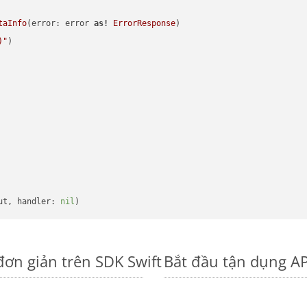
taInfo
(error: error 
as!
ErrorResponse
)

)
"
)

ut, handler: 
nil
đơn giản trên SDK Swift
Bắt đầu tận dụng AP