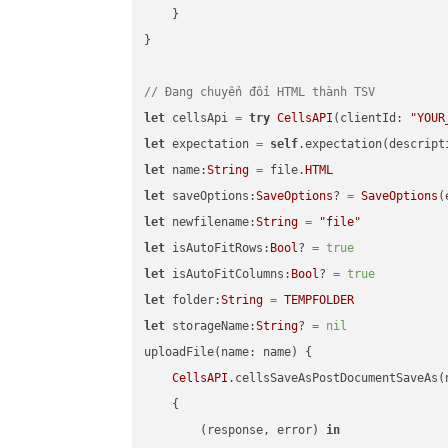
    }

}

// Đang chuyển đổi HTML thành TSV
let
 cellsApi 
=
try
CellsAPI
(clientId: 
"YOUR
let
 expectation 
=
self
.expectation(descript
let
 name:
String
=
 file.
HTML
let
 saveOptions:
SaveOptions
? 
=
SaveOptions
(
let
 newfilename:
String
=
"file"
let
 isAutoFitRows:
Bool
? 
=
true
let
 isAutoFitColumns:
Bool
? 
=
true
let
 folder:
String
=
TEMPFOLDER
let
 storageName:
String
? 
=
nil
uploadFile(name: name) {

CellsAPI
.cellsSaveAsPostDocumentSaveAs(
    {

        (response, error) 
in