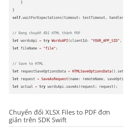
    }

self
.waitForExpectations(timeout: testTimeout, handler: 
n
// Đang chuyển đổi HTML thành PDF
let
 wordsApi 
=
try
WordsAPI
(clientId: 
"YOUR_APP_SID"
, cli
let
 fileName 
=
"file"
;

// Save to HTML
let
 requestSaveOptionsData 
=
HTMLSaveOptionsData
().setFil
let
 request 
=
SaveAsRequest
(name: remoteName, saveOptions
let
 actual 
=
try
Chuyển đổi XLSX Files to PDF đơn
giản trên SDK Swift