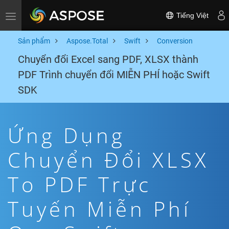
Tiếng Việt
Toggle navigation
Sản phẩm
Aspose.Total
Swift
Conversion
Chuyển đổi Excel sang PDF, XLSX thành
PDF Trình chuyển đổi MIỄN PHÍ hoặc Swift
SDK
Ứng Dụng
Chuyển Đổi XLSX
To PDF Trực
Tuyến Miễn Phí