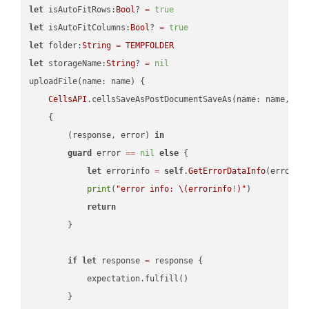
let
 isAutoFitRows:
Bool
? 
=
true
let
 isAutoFitColumns:
Bool
? 
=
true
let
 folder:
String
=
TEMPFOLDER
let
 storageName:
String
? 
=
nil
uploadFile(name: name) {

CellsAPI
.cellsSaveAsPostDocumentSaveAs(name: name, sav
    {

        (response, error) 
in
guard
 error 
==
nil
else
 {

let
 errorinfo 
=
self
.
GetErrorDataInfo
(error: 
print
(
"error info: 
\(errorinfo
!
)
"
)

return
        }

if
let
 response 
=
 response {

            expectation.fulfill()

        }
