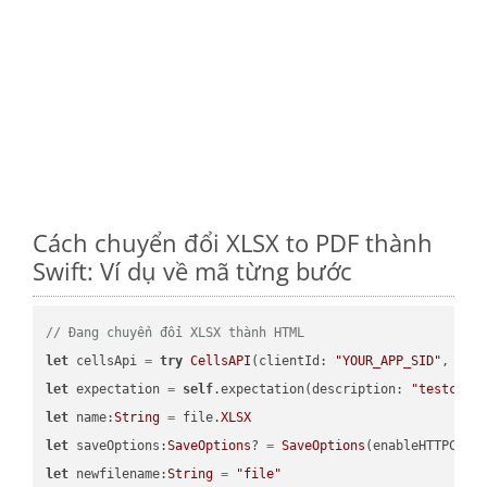
Cách chuyển đổi XLSX to PDF thành
Swift: Ví dụ về mã từng bước
// Đang chuyển đổi XLSX thành HTML
let
 cellsApi 
=
try
CellsAPI
(clientId: 
"YOUR_APP_SID"
, cli
let
 expectation 
=
self
.expectation(description: 
"testcell
let
 name:
String
=
 file.
XLSX
let
 saveOptions:
SaveOptions
? 
=
SaveOptions
(enableHTTPComp
let
 newfilename:
String
=
"file"