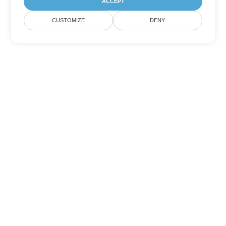
ACCEPT
CUSTOMIZE
DENY
Tùy chọn chuyển đổi Excel khác
Chuyển đổi XLSX thành DOC
DOC:
Microsoft Word Binary Format
Chuyển đổi XLSX thành DOT
DOT:
Microsoft Word Template Files
Chuyển đổi XLSX thành DOCX
DOCX:
Office 2007+ Word Document
Chuyển đổi XLSX thành DOCM