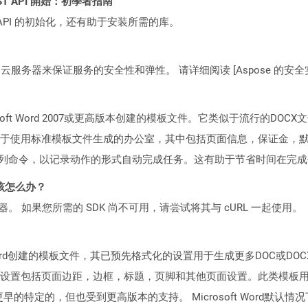
l REST API 開始：初學者指南
loud API 的初始化，还有助于安装所需的库。
C2 云服务器来保证服务的安全性和弹性。 请详细阅读 [Aspose 的安全实践](https
soft Word 2007或更高版本创建的模板文件。它类似于流行的D
于使用标准模板文件生成的办公室，其中包括页面信息，保证金，
系列命令，以记录动作的形式自动完成任务。这有助于节省时间在完
该怎么办？
ocker 容器。 如果您所需的 SDK 尚不可用，请尝试将其与 cURL 一起使用。
ft Word创建的模板文件，其已预先格式化的设置用于生成更多DOC或
设置包括页面边距，边框，标题，页脚和其他页面设置。此类模板
003及更早的特定的，但也受到更高版本的支持。 Microsoft Word默认