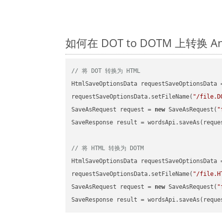
如何在 DOT to DOTM 上转换 
// 将 DOT 转换为 HTML
HtmlSaveOptionsData requestSaveOptionsData 
requestSaveOptionsData.setFileName(
"/file.D
SaveAsRequest request = 
new
 SaveAsRequest(
"
SaveResponse result = wordsApi.saveAs(reques
// 将 HTML 转换为 DOTM
HtmlSaveOptionsData requestSaveOptionsData 
requestSaveOptionsData.setFileName(
"/file.H
SaveAsRequest request = 
new
 SaveAsRequest(
"