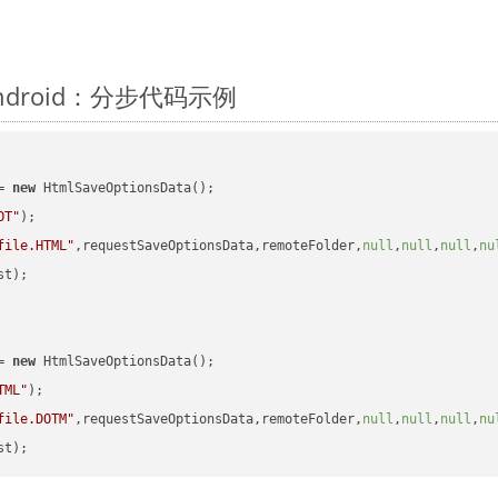
Android：分步代码示例
= 
new
 HtmlSaveOptionsData();

OT"
);

file.HTML"
,requestSaveOptionsData,remoteFolder,
null
,
null
,
null
,
nu
t);

= 
new
 HtmlSaveOptionsData();

TML"
);

file.DOTM"
,requestSaveOptionsData,remoteFolder,
null
,
null
,
null
,
nu