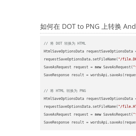
如何在 DOT to PNG 上转换 A
// 将 DOT 转换为 HTML
HtmlSaveOptionsData requestSaveOptionsData 
requestSaveOptionsData.setFileName(
"/file.D
SaveAsRequest request = 
new
 SaveAsRequest(
"
SaveResponse result = wordsApi.saveAs(reques
// 将 HTML 转换为 PNG
HtmlSaveOptionsData requestSaveOptionsData 
requestSaveOptionsData.setFileName(
"/file.H
SaveAsRequest request = 
new
 SaveAsRequest(
"