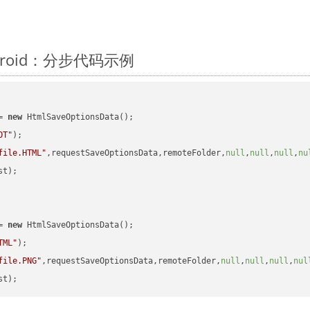
ndroid：分步代码示例
= 
new
 HtmlSaveOptionsData();

OT"
);

file.HTML"
,requestSaveOptionsData,remoteFolder,
null
,
null
,
null
,
nu
t);

= 
new
 HtmlSaveOptionsData();

TML"
);

file.PNG"
,requestSaveOptionsData,remoteFolder,
null
,
null
,
null
,
nul