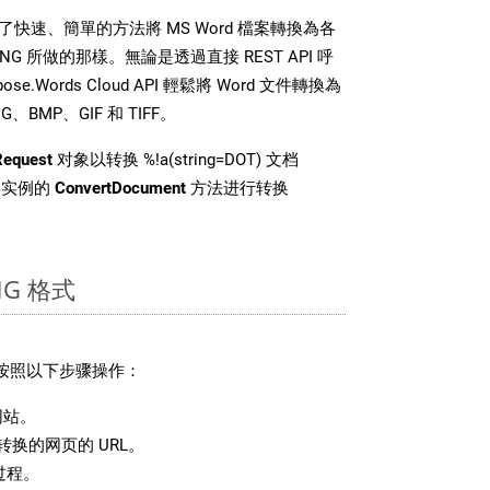
DK 提供了快速、簡單的方法將 MS Word 檔案轉換為各
 所做的那樣。無論是透過直接 REST API 呼
e.Words Cloud API 輕鬆將 Word 文件轉換為
BMP、GIF 和 TIFF。
Request
对象以转换 %!a(string=DOT) 文档
i 类实例的
ConvertDocument
方法进行转换
G 格式
请按照以下步骤操作：
网站。
换的网页的 URL。
过程。