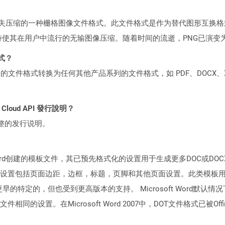
用无损失压缩的一种栅格图像文件格式。此文件格式是作为替代图形互换格
支持使其在用户中流行的无输图像压缩。随着时间的流逝，PNG已演变
格式？
何产品系列的文件格式转换为任何其他产品系列的文件格式，如 PDF、DOCX、X
l Cloud API 發行說明？
整的发行说明。
ft Word创建的模板文件，其已预先格式化的设置用于生成更多DOC或
设置包括页面边距，边框，标题，页脚和其他页面设置。此类模板
003及更早的特定的，但也受到更高版本的支持。 Microsoft Word默认
设置。在Microsoft Word 2007中，DOT文件格式已被Offic