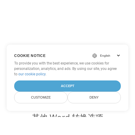
COOKIE NOTICE
To provide you with the best experience, we use cookies for
personalization, analytics, and ads. By using our site, you agree
to
our cookie policy
.
ACCEPT
CUSTOMIZE
DENY
其他 Word 转换选项
将 DOT 转换为 DOC