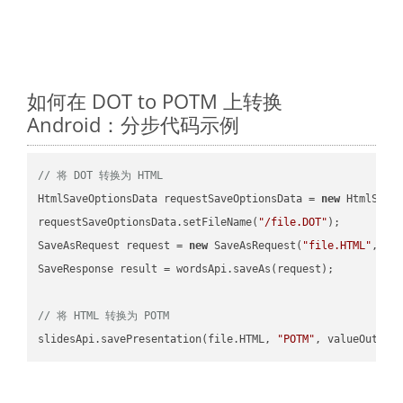
如何在 DOT to POTM 上转换
Android：分步代码示例
// 将 DOT 转换为 HTML
HtmlSaveOptionsData requestSaveOptionsData = 
new
 HtmlSaveO
requestSaveOptionsData.setFileName(
"/file.DOT"
);

SaveAsRequest request = 
new
 SaveAsRequest(
"file.HTML"
,req
SaveResponse result = wordsApi.saveAs(request);

// 将 HTML 转换为 POTM
slidesApi.savePresentation(file.HTML, 
"POTM"