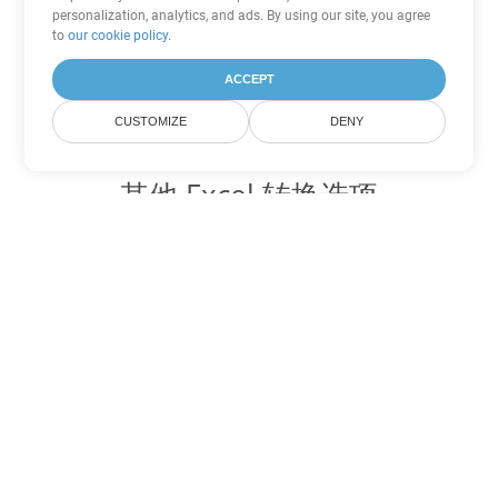
personalization, analytics, and ads. By using our site, you agree
to
our cookie policy
.
ACCEPT
CUSTOMIZE
DENY
其他 Excel 转换选项
将 JSON 转换为 DOC
DOC:
Microsoft Word Binary Format
将 JSON 转换为 DOT
DOT:
Microsoft Word Template Files
将 JSON 转换为 DOCX
DOCX:
Office 2007+ Word Document