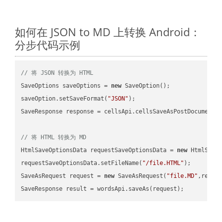
如何在 JSON to MD 上转换 Android：
分步代码示例
// 将 JSON 转换为 HTML
SaveOptions saveOptions = 
new
 SaveOption();

saveOption.setSaveFormat(
"JSON"
);

SaveResponse response = cellsApi.cellsSaveAsPostDocumentS
// 将 HTML 转换为 MD
HtmlSaveOptionsData requestSaveOptionsData = 
new
 HtmlSaveO
requestSaveOptionsData.setFileName(
"/file.HTML"
);

SaveAsRequest request = 
new
 SaveAsRequest(
"file.MD"
,reque