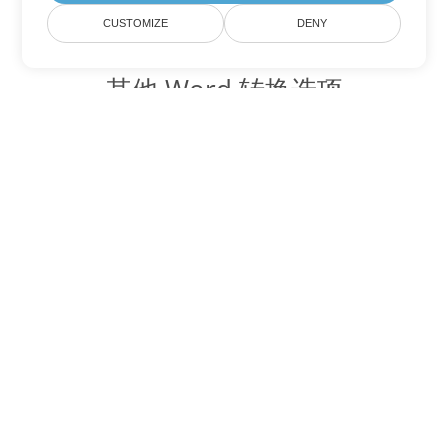
CUSTOMIZE
DENY
其他 Word 转换选项
将 OTT 转换为 DOC
DOC:
Microsoft Word Binary Format
将 OTT 转换为 DOT
DOT:
Microsoft Word Template Files
将 OTT 转换为 DOCX
DOCX:
Office 2007+ Word Document
将 OTT 转换为 DOCM
DOCM:
Microsoft Word 2007 Marco File