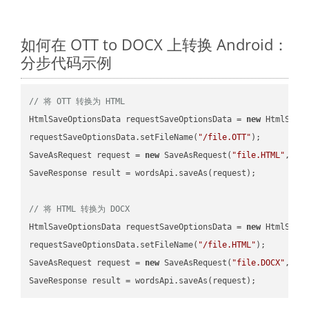
如何在 OTT to DOCX 上转换 Android：
分步代码示例
// 将 OTT 转换为 HTML
HtmlSaveOptionsData requestSaveOptionsData = 
new
 HtmlSaveO
requestSaveOptionsData.setFileName(
"/file.OTT"
);

SaveAsRequest request = 
new
 SaveAsRequest(
"file.HTML"
,req
SaveResponse result = wordsApi.saveAs(request);

// 将 HTML 转换为 DOCX
HtmlSaveOptionsData requestSaveOptionsData = 
new
 HtmlSaveO
requestSaveOptionsData.setFileName(
"/file.HTML"
);

SaveAsRequest request = 
new
 SaveAsRequest(
"file.DOCX"
,req